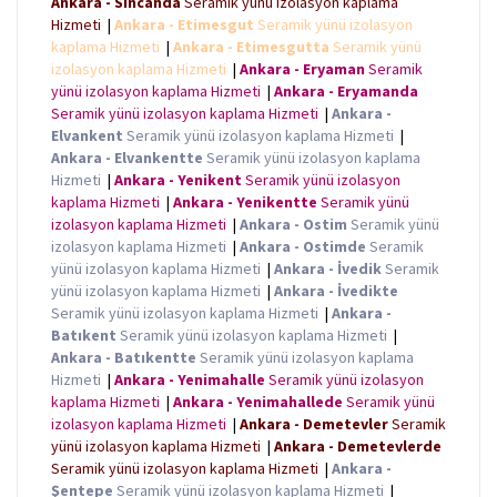
Ankara - Sincanda
Seramik yünü izolasyon kaplama
o
r
p
g
k
p
e
Hizmeti
|
Ankara - Etimesgut
Seramik yünü izolasyon
r
kaplama Hizmeti
|
Ankara - Etimesgutta
Seramik yünü
izolasyon kaplama Hizmeti
|
Ankara - Eryaman
Seramik
yünü izolasyon kaplama Hizmeti
|
Ankara - Eryamanda
Seramik yünü izolasyon kaplama Hizmeti
|
Ankara -
Elvankent
Seramik yünü izolasyon kaplama Hizmeti
|
Ankara - Elvankentte
Seramik yünü izolasyon kaplama
Hizmeti
|
Ankara - Yenikent
Seramik yünü izolasyon
kaplama Hizmeti
|
Ankara - Yenikentte
Seramik yünü
izolasyon kaplama Hizmeti
|
Ankara - Ostim
Seramik yünü
izolasyon kaplama Hizmeti
|
Ankara - Ostimde
Seramik
yünü izolasyon kaplama Hizmeti
|
Ankara - İvedik
Seramik
yünü izolasyon kaplama Hizmeti
|
Ankara - İvedikte
Seramik yünü izolasyon kaplama Hizmeti
|
Ankara -
Batıkent
Seramik yünü izolasyon kaplama Hizmeti
|
Ankara - Batıkentte
Seramik yünü izolasyon kaplama
Hizmeti
|
Ankara - Yenimahalle
Seramik yünü izolasyon
kaplama Hizmeti
|
Ankara - Yenimahallede
Seramik yünü
izolasyon kaplama Hizmeti
|
Ankara - Demetevler
Seramik
yünü izolasyon kaplama Hizmeti
|
Ankara - Demetevlerde
Seramik yünü izolasyon kaplama Hizmeti
|
Ankara -
Şentepe
Seramik yünü izolasyon kaplama Hizmeti
|