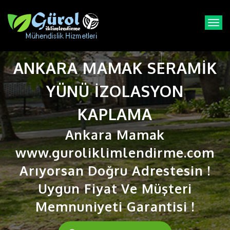
T
o
g
g
ANKARA MAMAK SERAMIK
l
e
n
YÜNÜ IZOLASYON
a
v
KAPLAMA
i
g
Ankara Mamak
a
t
www.guroliklimlendirme.com
i
Arıyorsan Doğru Adrestesin !
o
n
Uygun Fiyat Ve Müşteri
Memnuniyeti Garantisi !