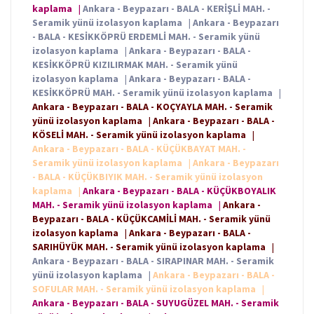
kaplama
|
Ankara - Beypazarı - BALA - KERİŞLİ MAH. -
Seramik yünü izolasyon kaplama
|
Ankara - Beypazarı
- BALA - KESİKKÖPRÜ ERDEMLİ MAH. - Seramik yünü
izolasyon kaplama
|
Ankara - Beypazarı - BALA -
KESİKKÖPRÜ KIZILIRMAK MAH. - Seramik yünü
izolasyon kaplama
|
Ankara - Beypazarı - BALA -
KESİKKÖPRÜ MAH. - Seramik yünü izolasyon kaplama
|
Ankara - Beypazarı - BALA - KOÇYAYLA MAH. - Seramik
yünü izolasyon kaplama
|
Ankara - Beypazarı - BALA -
KÖSELİ MAH. - Seramik yünü izolasyon kaplama
|
Ankara - Beypazarı - BALA - KÜÇÜKBAYAT MAH. -
Seramik yünü izolasyon kaplama
|
Ankara - Beypazarı
- BALA - KÜÇÜKBIYIK MAH. - Seramik yünü izolasyon
kaplama
|
Ankara - Beypazarı - BALA - KÜÇÜKBOYALIK
MAH. - Seramik yünü izolasyon kaplama
|
Ankara -
Beypazarı - BALA - KÜÇÜKCAMİLİ MAH. - Seramik yünü
izolasyon kaplama
|
Ankara - Beypazarı - BALA -
SARIHÜYÜK MAH. - Seramik yünü izolasyon kaplama
|
Ankara - Beypazarı - BALA - SIRAPINAR MAH. - Seramik
yünü izolasyon kaplama
|
Ankara - Beypazarı - BALA -
SOFULAR MAH. - Seramik yünü izolasyon kaplama
|
Ankara - Beypazarı - BALA - SUYUGÜZEL MAH. - Seramik