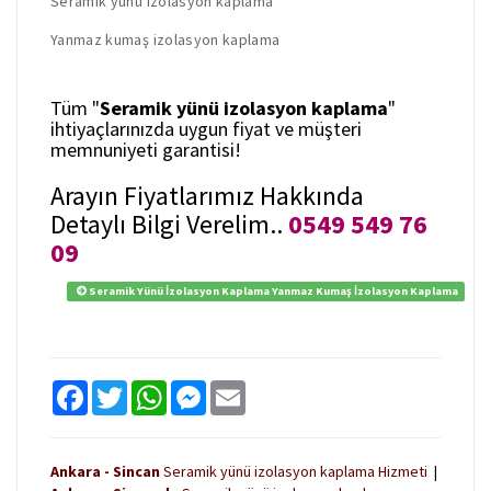
Seramik yünü izolasyon kaplama
Yanmaz kumaş izolasyon kaplama
Tüm "
Seramik yünü izolasyon kaplama
"
ihtiyaçlarınızda uygun fiyat ve müşteri
memnuniyeti garantisi!
Arayın Fiyatlarımız Hakkında
Detaylı Bilgi Verelim..
0549 549 76
09
Seramik Yünü İzolasyon Kaplama Yanmaz Kumaş İzolasyon Kaplama
F
T
W
M
E
a
w
h
e
m
c
i
a
s
a
e
t
t
s
i
b
t
s
e
l
Ankara - Sincan
Seramik yünü izolasyon kaplama Hizmeti
|
o
e
A
n