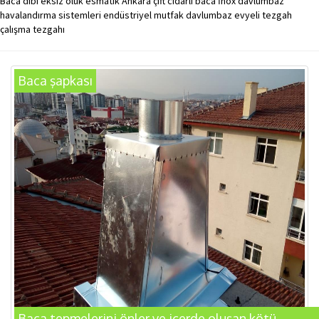
Baca dibi eksiz oluk esmatik Ankara çift cidarlı baca İnox davlumbaz
havalandırma sistemleri endüstriyel mutfak davlumbaz evyeli tezgah
çalışma tezgahı
Baca şapkası
Baca tepmelerini önler ve içerde oluşan kötü