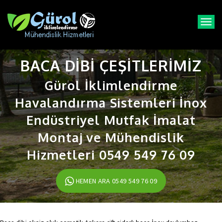
T
o
g
g
BACA DIBI ÇEŞITLERIMIZ
l
e
Gürol İklimlendirme
n
a
Havalandırma Sistemleri İnox
v
i
Endüstriyel Mutfak İmalat
g
a
Montaj ve Mühendislik
t
Hizmetleri 0549 549 76 09
i
o
n
HEMEN ARA 0549 549 76 09