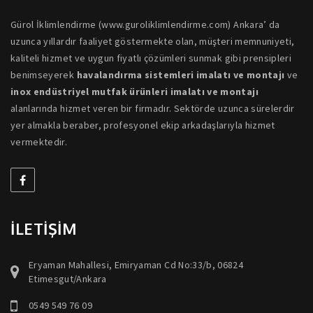
Gürol İklimlendirme (www.guroliklimlendirme.com) Ankara’ da
uzunca yıllardır faaliyet göstermekte olan, müşteri memnuniyeti,
kaliteli hizmet ve uygun fiyatlı çözümleri sunmak gibi prensipleri
benimseyerek
havalandırma sistemleri imalatı ve montajı
ve
inox endüstriyel mutfak ürünleri imalatı ve montajı
alanlarında hizmet veren bir firmadır. Sektörde uzunca sürelerdir
yer almakla beraber, profesyonel ekip arkadaşlarıyla hizmet
vermektedir.
İLETİŞİM
Eryaman Mahallesi, Emiryaman Cd No:33/b, 06824
Etimesgut/Ankara
0549 549 76 09