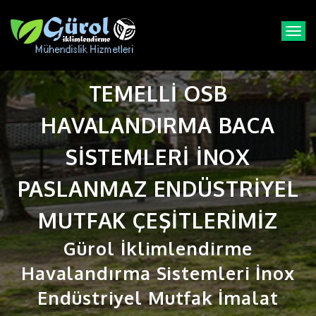
T
o
g
g
TEMELLI OSB
l
e
n
HAVALANDIRMA BACA
a
v
SISTEMLERI INOX
i
g
PASLANMAZ ENDÜSTRIYEL
a
t
MUTFAK ÇEŞITLERIMIZ
i
o
Gürol İklimlendirme
n
Havalandırma Sistemleri İnox
Endüstriyel Mutfak İmalat