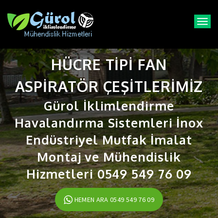
T
o
g
g
HÜCRE TIPI FAN
l
e
n
ASPIRATÖR ÇEŞITLERIMIZ
a
v
Gürol İklimlendirme
i
Havalandırma Sistemleri İnox
g
a
Endüstriyel Mutfak İmalat
t
i
Montaj ve Mühendislik
o
n
Hizmetleri 0549 549 76 09
HEMEN ARA 0549 549 76 09