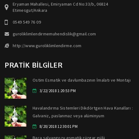
Eryaman Mahallesi, Emiryaman Cd No:33/b, 06824
Etimesgut/Ankara
0549 549 76 09
guroliklimlendirmemuhendislik@gmail.com
http://www.guroliklimlendirme.com
PRATİK BİLGİLER
Ostim Esmatik ve davlumbazının İmalatı ve Montajı
3/22/2018 1:20:53 PM
Havalandırma Sistemleri Dikdörtgen Hava Kanalları :
Galvaniz, paslanmaz veya alüminyum
8/20/2018 12:30:01 PM
Baca salyangozu esmatik rüzgar gülü