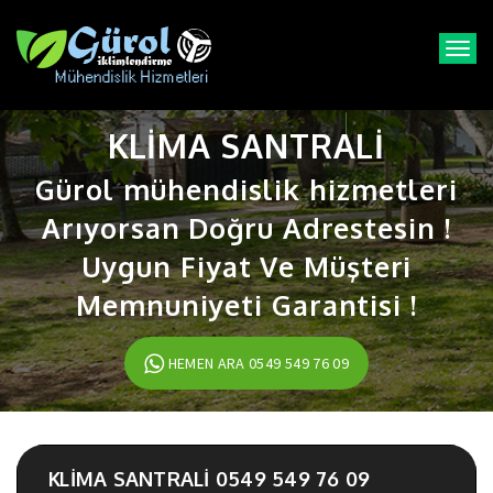
T
o
g
g
KLIMA SANTRALI
l
e
Gürol mühendislik hizmetleri
n
a
Arıyorsan Doğru Adrestesin !
v
i
Uygun Fiyat Ve Müşteri
g
a
Memnuniyeti Garantisi !
t
i
o
HEMEN ARA 0549 549 76 09
n
KLIMA SANTRALI 0549 549 76 09