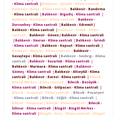
- Klima santrali
|
Balıkesir - Ayvalık - Klima santrali
|
Balıkesir - Balya - Klima santrali
|
Balıkesir - Bandırma
- Klima santrali
|
Balıkesir - Bigadiç - Klima santrali
|
Balıkesir - Burhaniye - Klima santrali
|
Balıkesir -
Dursunbey - Klima santrali
|
Balıkesir - Edremit /
Balıkesir - Klima santrali
|
Balıkesir - Erdek - Klima
santrali
|
Balıkesir - Gönen / Balıkesir - Klima santrali
|
Balıkesir - Havran - Klima santrali
|
Balıkesir - İvrindi
- Klima santrali
|
Balıkesir - Kepsut - Klima santrali
|
Balıkesir - Manyas - Klima santrali
|
Balıkesir -
Savaştepe - Klima santrali
|
Balıkesir - Sındırgı - Klima
santrali
|
Balıkesir - Susurluk - Klima santrali
|
Balıkesir - Marmara - Klima santrali
|
Balıkesir -
Gömeç - Klima santrali
|
Balıkesir - Altıeylül - Klima
santrali
|
Balıkesir - Karesi - Klima santrali
|
Bilecik -
Bilecik Merkez - Klima santrali
|
Bilecik - Bozüyük -
Klima santrali
|
Bilecik - Gölpazarı - Klima santrali
|
Bilecik - Osmaneli - Klima santrali
|
Bilecik - Pazaryeri
- Klima santrali
|
Bilecik - Söğüt - Klima santrali
|
Bilecik - Yenipazar / Bilecik - Klima santrali
|
Bilecik -
İnhisar - Klima santrali
|
Bingöl - Bingöl Merkez -
Klima santrali
|
Bingöl - Genç - Klima santrali
|
Bingöl