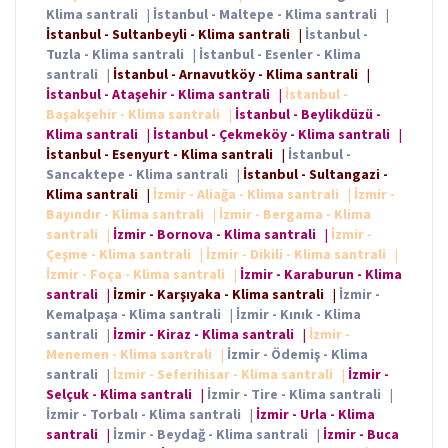
Klima santrali
|
İstanbul - Maltepe - Klima santrali
|
İstanbul - Sultanbeyli - Klima santrali
|
İstanbul -
Tuzla - Klima santrali
|
İstanbul - Esenler - Klima
santrali
|
İstanbul - Arnavutköy - Klima santrali
|
İstanbul - Ataşehir - Klima santrali
|
İstanbul -
Başakşehir - Klima santrali
|
İstanbul - Beylikdüzü -
Klima santrali
|
İstanbul - Çekmeköy - Klima santrali
|
İstanbul - Esenyurt - Klima santrali
|
İstanbul -
Sancaktepe - Klima santrali
|
İstanbul - Sultangazi -
Klima santrali
|
İzmir - Aliağa - Klima santrali
|
İzmir -
Bayındır - Klima santrali
|
İzmir - Bergama - Klima
santrali
|
İzmir - Bornova - Klima santrali
|
İzmir -
Çeşme - Klima santrali
|
İzmir - Dikili - Klima santrali
|
İzmir - Foça - Klima santrali
|
İzmir - Karaburun - Klima
santrali
|
İzmir - Karşıyaka - Klima santrali
|
İzmir -
Kemalpaşa - Klima santrali
|
İzmir - Kınık - Klima
santrali
|
İzmir - Kiraz - Klima santrali
|
İzmir -
Menemen - Klima santrali
|
İzmir - Ödemiş - Klima
santrali
|
İzmir - Seferihisar - Klima santrali
|
İzmir -
Selçuk - Klima santrali
|
İzmir - Tire - Klima santrali
|
İzmir - Torbalı - Klima santrali
|
İzmir - Urla - Klima
santrali
|
İzmir - Beydağ - Klima santrali
|
İzmir - Buca