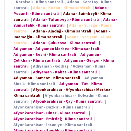
- Karaisalı - Klima santrali
|
Adana - Karataş - Klima
santrali
|
Adana - Kozan - Klima santrali
|
Adana -
Pozantı - Klima santrali
|
Adana - Saimbeyli - Klima
santrali
|
Adana - Tufanbeyli - Klima santrali
|
Adana -
Yumurtalık - Klima santrali
|
Adana - Yüreğir - Klima
santrali
|
Adana - Aladağ - Klima santrali
|
Adana -
İmamoğlu - Klima santrali
|
Adana - Sarıçam - Klima
santrali
|
Adana - Çukurova - Klima santrali
|
Adıyaman - Adıyaman Merkez - Klima santrali
|
Adıyaman - Besni - Klima santrali
|
Adıyaman -
Çelikhan - Klima santrali
|
Adıyaman - Gerger - Klima
santrali
|
Adıyaman - Gölbaşı / Adıyaman - Klima
santrali
|
Adıyaman - Kahta - Klima santrali
|
Adıyaman - Samsat - Klima santrali
|
Adıyaman -
Sincik - Klima santrali
|
Adıyaman - Tut - Klima
santrali
|
Afyonkarahisar - Afyonkarahisar Merkez -
Klima santrali
|
Afyonkarahisar - Bolvadin - Klima
santrali
|
Afyonkarahisar - Çay - Klima santrali
|
Afyonkarahisar - Dazkırı - Klima santrali
|
Afyonkarahisar - Dinar - Klima santrali
|
Afyonkarahisar - Emirdağ - Klima santrali
|
Afyonkarahisar - İhsaniye - Klima santrali
|
Afyonkarahisar - Sandıklı - Klima santrali
|