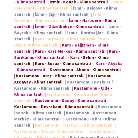
- Klima santrali
|
İzmir - Konak - Klima santrali
|
İzmir
- Menderes - Klima santrali
|
İzmir - Balçova - Klima
santrali
|
İzmir - Çiğli - Klima santrali
|
İzmir -
Gaziemir - Klima santrali
|
İzmir - Narlıdere - Klima
santrali
|
İzmir - Güzelbahçe - Klima santrali
|
İzmir -
Bayraklı - Klima santrali
|
İzmir - Karabağlar - Klima
santrali
|
Kars - Arpaçay - Klima santrali
|
Kars -
Digor - Klima santrali
|
Kars - Kağızman - Klima
santrali
|
Kars - Kars Merkez - Klima santrali
|
Kars -
Sarıkamış - Klima santrali
|
Kars - Selim - Klima
santrali
|
Kars - Susuz - Klima santrali
|
Kars - Akyaka
- Klima santrali
|
Kastamonu - Abana - Klima santrali
|
Kastamonu - Araç - Klima santrali
|
Kastamonu -
Azdavay - Klima santrali
|
Kastamonu - Bozkurt /
Kastamonu - Klima santrali
|
Kastamonu - Cide -
Klima santrali
|
Kastamonu - Çatalzeytin - Klima
santrali
|
Kastamonu - Daday - Klima santrali
|
Kastamonu - Devrekani - Klima santrali
|
Kastamonu -
İnebolu - Klima santrali
|
Kastamonu - Kastamonu
Merkez - Klima santrali
|
Kastamonu - Küre - Klima
santrali
|
Kastamonu - Taşköprü - Klima santrali
|
Kastamonu - Tosya - Klima santrali
|
Kastamonu -
İhsangazi - Klima santrali
|
Kastamonu - Pınarbaşı /