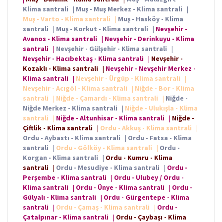
Klima santrali
|
Muş - Muş Merkez - Klima santrali
|
Muş - Varto - Klima santrali
|
Muş - Hasköy - Klima
santrali
|
Muş - Korkut - Klima santrali
|
Nevşehir -
Avanos - Klima santrali
|
Nevşehir - Derinkuyu - Klima
santrali
|
Nevşehir - Gülşehir - Klima santrali
|
Nevşehir - Hacıbektaş - Klima santrali
|
Nevşehir -
Kozaklı - Klima santrali
|
Nevşehir - Nevşehir Merkez -
Klima santrali
|
Nevşehir - Ürgüp - Klima santrali
|
Nevşehir - Acıgöl - Klima santrali
|
Niğde - Bor - Klima
santrali
|
Niğde - Çamardı - Klima santrali
|
Niğde -
Niğde Merkez - Klima santrali
|
Niğde - Ulukışla - Klima
santrali
|
Niğde - Altunhisar - Klima santrali
|
Niğde -
Çiftlik - Klima santrali
|
Ordu - Akkuş - Klima santrali
|
Ordu - Aybastı - Klima santrali
|
Ordu - Fatsa - Klima
santrali
|
Ordu - Gölköy - Klima santrali
|
Ordu -
Korgan - Klima santrali
|
Ordu - Kumru - Klima
santrali
|
Ordu - Mesudiye - Klima santrali
|
Ordu -
Perşembe - Klima santrali
|
Ordu - Ulubey / Ordu -
Klima santrali
|
Ordu - Ünye - Klima santrali
|
Ordu -
Gülyalı - Klima santrali
|
Ordu - Gürgentepe - Klima
santrali
|
Ordu - Çamaş - Klima santrali
|
Ordu -
Çatalpınar - Klima santrali
|
Ordu - Çaybaşı - Klima