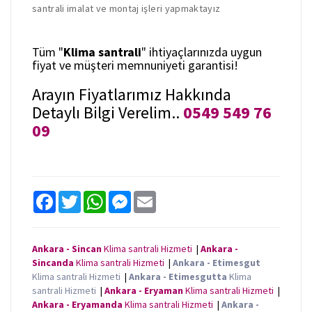
santrali imalat ve montaj işleri yapmaktayız
Tüm "
Klima santrali
" ihtiyaçlarınızda uygun
fiyat ve müşteri memnuniyeti garantisi!
Arayın Fiyatlarımız Hakkında
Detaylı Bilgi Verelim..
0549 549 76
09
F
T
W
M
E
a
w
h
e
m
c
i
a
s
a
e
t
t
s
i
b
t
s
e
l
Ankara - Sincan
Klima santrali Hizmeti
|
Ankara -
o
e
A
n
Sincanda
Klima santrali Hizmeti
|
Ankara - Etimesgut
o
r
p
g
k
p
e
Klima santrali Hizmeti
|
Ankara - Etimesgutta
Klima
r
santrali Hizmeti
|
Ankara - Eryaman
Klima santrali Hizmeti
|
Ankara - Eryamanda
Klima santrali Hizmeti
|
Ankara -