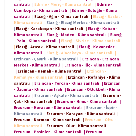
santrali
|
Edirne - Meriç - Klima santrali
|
Edirne -
Uzunköprü - Klima santrali
|
Edirne - Süloğlu - Klima
santrali
|
Elazığ - Ağın - Klima santrali
|
Elazığ - Baskil -
Klima santrali
|
Elazığ - Elazığ Merkez - Klima santrali
|
Elazığ - Karakoçan - Klima santrali
|
Elazığ - Keban -
Klima santrali
|
Elazığ - Maden - Klima santrali
|
Elazığ
- Palu - Klima santrali
|
Elazığ - Sivrice - Klima santrali
|
Elazığ - Arıcak - Klima santrali
|
Elazığ - Kovancılar -
Klima santrali
|
Elazığ - Alacakaya - Klima santrali
|
Erzincan - Çayırlı - Klima santrali
|
Erzincan - Erzincan
Merkez - Klima santrali
|
Erzincan - İliç - Klima santrali
|
Erzincan - Kemah - Klima santrali
|
Erzincan -
Kemaliye - Klima santrali
|
Erzincan - Refahiye - Klima
santrali
|
Erzincan - Tercan - Klima santrali
|
Erzincan
- Üzümlü - Klima santrali
|
Erzincan - Otlukbeli - Klima
santrali
|
Erzurum - Aşkale - Klima santrali
|
Erzurum -
Çat - Klima santrali
|
Erzurum - Hınıs - Klima santrali
|
Erzurum - Horasan - Klima santrali
|
Erzurum - İspir -
Klima santrali
|
Erzurum - Karayazı - Klima santrali
|
Erzurum - Narman - Klima santrali
|
Erzurum - Oltu -
Klima santrali
|
Erzurum - Olur - Klima santrali
|
Erzurum - Pasinler - Klima santrali
|
Erzurum -