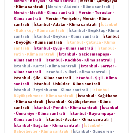
Mersin - Bozyazı - Klima santrali
|
Mersin - Çamlıyayla
- Klima santrali
|
Mersin - Akdeniz - Klima santrali
|
Mersin - Mezitli - Klima santrali
|
Mersin - Toroslar -
Klima santrali
|
Mersin - Yenişehir / Mersin - Klima
santrali
|
İstanbul - Adalar - Klima santrali
|
İstanbul
- Bakırköy - Klima santrali
|
İstanbul - Beşiktaş - Klima
santrali
|
İstanbul - Beykoz - Klima santrali
|
İstanbul
- Beyoğlu - Klima santrali
|
İstanbul - Çatalca - Klima
santrali
|
İstanbul - Eyüp - Klima santrali
|
İstanbul -
Fatih - Klima santrali
|
İstanbul - Gaziosmanpaşa -
Klima santrali
|
İstanbul - Kadıköy - Klima santrali
|
İstanbul - Kartal - Klima santrali
|
İstanbul - Sarıyer -
Klima santrali
|
İstanbul - Silivri - Klima santrali
|
İstanbul - Şile - Klima santrali
|
İstanbul - Şişli - Klima
santrali
|
İstanbul - Üsküdar - Klima santrali
|
İstanbul - Zeytinburnu - Klima santrali
|
İstanbul -
Büyükçekmece - Klima santrali
|
İstanbul - Kağıthane
- Klima santrali
|
İstanbul - Küçükçekmece - Klima
santrali
|
İstanbul - Pendik - Klima santrali
|
İstanbul
- Ümraniye - Klima santrali
|
İstanbul - Bayrampaşa -
Klima santrali
|
İstanbul - Avcılar - Klima santrali
|
İstanbul - Bağcılar - Klima santrali
|
İstanbul -
Bahçelievler - Klima santrali
|
İstanbul - Güngören -