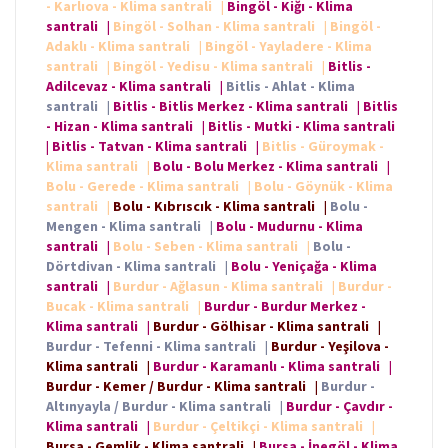
- Karlıova - Klima santrali
|
Bingöl - Kiğı - Klima
santrali
|
Bingöl - Solhan - Klima santrali
|
Bingöl -
Adaklı - Klima santrali
|
Bingöl - Yayladere - Klima
santrali
|
Bingöl - Yedisu - Klima santrali
|
Bitlis -
Adilcevaz - Klima santrali
|
Bitlis - Ahlat - Klima
santrali
|
Bitlis - Bitlis Merkez - Klima santrali
|
Bitlis
- Hizan - Klima santrali
|
Bitlis - Mutki - Klima santrali
|
Bitlis - Tatvan - Klima santrali
|
Bitlis - Güroymak -
Klima santrali
|
Bolu - Bolu Merkez - Klima santrali
|
Bolu - Gerede - Klima santrali
|
Bolu - Göynük - Klima
santrali
|
Bolu - Kıbrıscık - Klima santrali
|
Bolu -
Mengen - Klima santrali
|
Bolu - Mudurnu - Klima
santrali
|
Bolu - Seben - Klima santrali
|
Bolu -
Dörtdivan - Klima santrali
|
Bolu - Yeniçağa - Klima
santrali
|
Burdur - Ağlasun - Klima santrali
|
Burdur -
Bucak - Klima santrali
|
Burdur - Burdur Merkez -
Klima santrali
|
Burdur - Gölhisar - Klima santrali
|
Burdur - Tefenni - Klima santrali
|
Burdur - Yeşilova -
Klima santrali
|
Burdur - Karamanlı - Klima santrali
|
Burdur - Kemer / Burdur - Klima santrali
|
Burdur -
Altınyayla / Burdur - Klima santrali
|
Burdur - Çavdır -
Klima santrali
|
Burdur - Çeltikçi - Klima santrali
|
Bursa - Gemlik - Klima santrali
|
Bursa - İnegöl - Klima