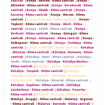
santrali
|
Konya - Akören - Klima santrali
|
Konya -
Altınekin - Klima santrali
|
Konya - Derebucak - Klima
santrali
|
Konya - Hüyük - Klima santrali
|
Konya -
Karatay - Klima santrali
|
Konya - Meram - Klima
santrali
|
Konya - Selçuklu - Klima santrali
|
Konya -
Taşkent - Klima santrali
|
Konya - Ahırlı - Klima
santrali
|
Konya - Çeltik - Klima santrali
|
Konya -
Derbent - Klima santrali
|
Konya - Emirgazi - Klima
santrali
|
Konya - Güneysınır - Klima santrali
|
Konya -
Halkapınar - Klima santrali
|
Konya - Tuzlukçu - Klima
santrali
|
Konya - Yalıhüyük - Klima santrali
|
Kütahya
- Altıntaş - Klima santrali
|
Kütahya - Domaniç - Klima
santrali
|
Kütahya - Emet - Klima santrali
|
Kütahya -
Gediz - Klima santrali
|
Kütahya - Kütahya Merkez -
Klima santrali
|
Kütahya - Simav - Klima santrali
|
Kütahya - Tavşanlı - Klima santrali
|
Kütahya -
Aslanapa - Klima santrali
|
Kütahya - Dumlupınar -
Klima santrali
|
Kütahya - Hisarcık - Klima santrali
|
Kütahya - Şaphane - Klima santrali
|
Kütahya -
Çavdarhisar - Klima santrali
|
Kütahya - Pazarlar -
Klima santrali
|
Malatya - Akçadağ - Klima santrali
|
Malatya - Arapgir - Klima santrali
|
Malatya - Arguvan
- Klima santrali
|
Malatya - Darende - Klima santrali
|