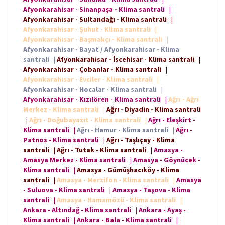
Afyonkarahisar - Sinanpaşa - Klima santrali
|
Afyonkarahisar - Sultandağı - Klima santrali
|
Afyonkarahisar - Şuhut - Klima santrali
|
Afyonkarahisar - Başmakçı - Klima santrali
|
Afyonkarahisar - Bayat / Afyonkarahisar - Klima
santrali
|
Afyonkarahisar - İscehisar - Klima santrali
|
Afyonkarahisar - Çobanlar - Klima santrali
|
Afyonkarahisar - Evciler - Klima santrali
|
Afyonkarahisar - Hocalar - Klima santrali
|
Afyonkarahisar - Kızılören - Klima santrali
|
Ağrı - Ağrı
Merkez - Klima santrali
|
Ağrı - Diyadin - Klima santrali
|
Ağrı - Doğubayazıt - Klima santrali
|
Ağrı - Eleşkirt -
Klima santrali
|
Ağrı - Hamur - Klima santrali
|
Ağrı -
Patnos - Klima santrali
|
Ağrı - Taşlıçay - Klima
santrali
|
Ağrı - Tutak - Klima santrali
|
Amasya -
Amasya Merkez - Klima santrali
|
Amasya - Göynücek -
Klima santrali
|
Amasya - Gümüşhacıköy - Klima
santrali
|
Amasya - Merzifon - Klima santrali
|
Amasya
- Suluova - Klima santrali
|
Amasya - Taşova - Klima
santrali
|
Amasya - Hamamözü - Klima santrali
|
Ankara - Altındağ - Klima santrali
|
Ankara - Ayaş -
Klima santrali
|
Ankara - Bala - Klima santrali
|