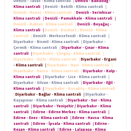
Denizli - Tavas - Klima santrali
|
Denizli - Babadağ -
Klima santrali
|
Denizli - Bekilli - Klima santrali
|
Denizli - Honaz - Klima santrali
|
Denizli - Serinhisar -
Klima santrali
|
Denizli - Pamukkale - Klima santrali
|
Denizli - Baklan - Klima santrali
|
Denizli - Beyağaç -
Klima santrali
|
Denizli - Bozkurt / Denizli - Klima
santrali
|
Denizli - Merkezefendi - Klima santrali
|
Diyarbakır - Bismil - Klima santrali
|
Diyarbakır -
Çermik - Klima santrali
|
Diyarbakır - Çınar - Klima
santrali
|
Diyarbakır - Çüngüş - Klima santrali
|
Diyarbakır - Dicle - Klima santrali
|
Diyarbakır - Ergani
- Klima santrali
|
Diyarbakır - Hani - Klima santrali
|
Diyarbakır - Hazro - Klima santrali
|
Diyarbakır - Kulp -
Klima santrali
|
Diyarbakır - Lice - Klima santrali
|
Diyarbakır - Silvan - Klima santrali
|
Diyarbakır - Eğil -
Klima santrali
|
Diyarbakır - Kocaköy - Klima santrali
|
Diyarbakır - Bağlar - Klima santrali
|
Diyarbakır -
Kayapınar - Klima santrali
|
Diyarbakır - Sur - Klima
santrali
|
Diyarbakır - Yenişehir / Diyarbakır - Klima
santrali
|
Edirne - Edirne Merkez - Klima santrali
|
Edirne - Enez - Klima santrali
|
Edirne - Havsa - Klima
santrali
|
Edirne - İpsala - Klima santrali
|
Edirne -
Keşan - Klima santrali
|
Edirne - Lalapaşa - Klima