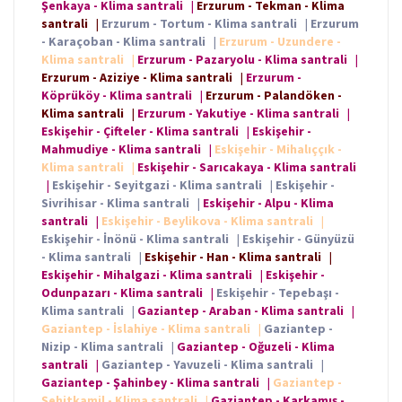
Şenkaya - Klima santrali
|
Erzurum - Tekman - Klima
santrali
|
Erzurum - Tortum - Klima santrali
|
Erzurum
- Karaçoban - Klima santrali
|
Erzurum - Uzundere -
Klima santrali
|
Erzurum - Pazaryolu - Klima santrali
|
Erzurum - Aziziye - Klima santrali
|
Erzurum -
Köprüköy - Klima santrali
|
Erzurum - Palandöken -
Klima santrali
|
Erzurum - Yakutiye - Klima santrali
|
Eskişehir - Çifteler - Klima santrali
|
Eskişehir -
Mahmudiye - Klima santrali
|
Eskişehir - Mihalıççık -
Klima santrali
|
Eskişehir - Sarıcakaya - Klima santrali
|
Eskişehir - Seyitgazi - Klima santrali
|
Eskişehir -
Sivrihisar - Klima santrali
|
Eskişehir - Alpu - Klima
santrali
|
Eskişehir - Beylikova - Klima santrali
|
Eskişehir - İnönü - Klima santrali
|
Eskişehir - Günyüzü
- Klima santrali
|
Eskişehir - Han - Klima santrali
|
Eskişehir - Mihalgazi - Klima santrali
|
Eskişehir -
Odunpazarı - Klima santrali
|
Eskişehir - Tepebaşı -
Klima santrali
|
Gaziantep - Araban - Klima santrali
|
Gaziantep - İslahiye - Klima santrali
|
Gaziantep -
Nizip - Klima santrali
|
Gaziantep - Oğuzeli - Klima
santrali
|
Gaziantep - Yavuzeli - Klima santrali
|
Gaziantep - Şahinbey - Klima santrali
|
Gaziantep -
Şehitkamil - Klima santrali
|
Gaziantep - Karkamış -