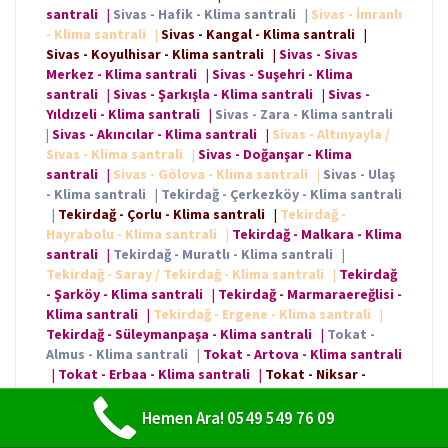
santrali
|
Sivas - Hafik - Klima santrali
|
Sivas - İmranlı
- Klima santrali
|
Sivas - Kangal - Klima santrali
|
Sivas - Koyulhisar - Klima santrali
|
Sivas - Sivas
Merkez - Klima santrali
|
Sivas - Suşehri - Klima
santrali
|
Sivas - Şarkışla - Klima santrali
|
Sivas -
Yıldızeli - Klima santrali
|
Sivas - Zara - Klima santrali
|
Sivas - Akıncılar - Klima santrali
|
Sivas - Altınyayla /
Sivas - Klima santrali
|
Sivas - Doğanşar - Klima
santrali
|
Sivas - Gölova - Klima santrali
|
Sivas - Ulaş
- Klima santrali
|
Tekirdağ - Çerkezköy - Klima santrali
|
Tekirdağ - Çorlu - Klima santrali
|
Tekirdağ -
Hayrabolu - Klima santrali
|
Tekirdağ - Malkara - Klima
santrali
|
Tekirdağ - Muratlı - Klima santrali
|
Tekirdağ - Saray / Tekirdağ - Klima santrali
|
Tekirdağ
- Şarköy - Klima santrali
|
Tekirdağ - Marmaraereğlisi -
Klima santrali
|
Tekirdağ - Ergene - Klima santrali
|
Tekirdağ - Süleymanpaşa - Klima santrali
|
Tokat -
Almus - Klima santrali
|
Tokat - Artova - Klima santrali
|
Tokat - Erbaa - Klima santrali
|
Tokat - Niksar -
Klima santrali
|
Tokat - Reşadiye - Klima santrali
|
Tokat - Tokat Merkez - Klima santrali
|
Tokat - Turhal
Hemen Ara! 0549 549 76 09
- Klima santrali
|
Tokat - Zile - Klima santrali
|
Tokat -