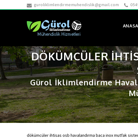
guroliklimlendirmemuhendislik@gmail.com
054
ANASA
DÖKÜMCÜLER IHTI
Gürol İklimlendirme Haval
Mü
dökümcüler ihtisas osb havalandırma baca inox mutfak siste