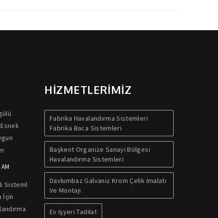
HİZMETLERİMİZ
gülü
Fabrika Havalandırma Sistemleri
 Esnek
Fabrika Baca Sistemleri
Uygun
Başkent Organize Sanayi Bölgesi
r.
Havalandırma Sistemleri
4 AM
Davlumbaz Galvaniz Krom Çelik Imalatı
ı Sisteml
Ve Montajı
 İçin
alandırma
Ev Işyeri Tadilat