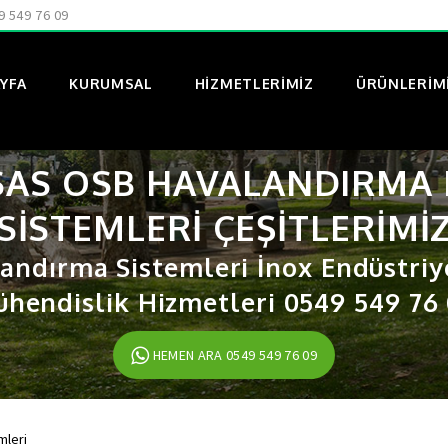
9 549 76 09
YFA
KURUMSAL
HIZMETLERIMIZ
ÜRÜNLERIM
SAS OSB HAVALANDIRMA 
SISTEMLERI ÇEŞITLERIMI
andırma Sistemleri İnox Endüstriy
hendislik Hizmetleri 0549 549 76
HEMEN ARA 0549 549 76 09
mleri