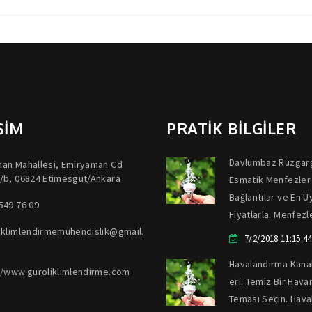
ŞİM
PRATİK BİLGİLER
Davlumbaz Rüzgar
an Mahallesi, Emiryaman Cd
/b, 06824 Etimesgut/Ankara
Esmatik Menfezler
Bağlantılar ve En 
549 76 09
Fiyatlarla. Menfezle
iklimlendirmemuhendislik@gmail.
7/2/2018 11:15:4
Havalandırma Kanal
//www.guroliklimlendirme.com
eri. Temiz Bir Havan
Teması Seçin. Hav