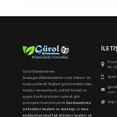
İLETİ
Eryam
No:33
Gürol İklimlendirme
0549 
(www.guroliklimlendirme.com) Ankara’ da
uzunca yıllardır faaliyet göstermekte olan,
gurol
müşteri memnuniyeti, kaliteli hizmet ve
com
uygun fiyatlı çözümleri sunmak gibi
http:
prensipleri benimseyerek
havalandırma
sistemleri imalatı ve montajı
ve
inox
endüstriyel mutfak ürünleri imalatı ve