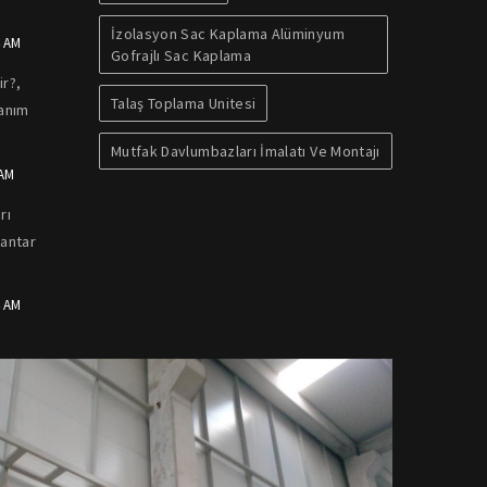
İzolasyon Sac Kaplama Alüminyum
4 AM
Gofrajlı Sac Kaplama
r?,
Talaş Toplama Unitesi
lanım
Mutfak Davlumbazları İmalatı Ve Montajı
 AM
rı
Mantar
4 AM