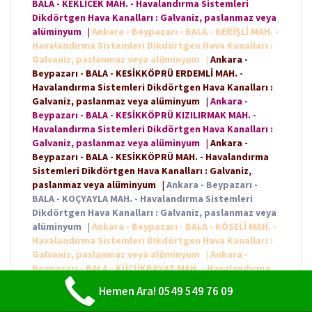
BALA - KEKLİCEK MAH. - Havalandırma Sistemleri
Dikdörtgen Hava Kanalları : Galvaniz, paslanmaz veya
alüminyum
|
Ankara - Beypazarı - BALA - KERİŞLİ MAH. -
Havalandırma Sistemleri Dikdörtgen Hava Kanalları :
Galvaniz, paslanmaz veya alüminyum
|
Ankara -
Beypazarı - BALA - KESİKKÖPRÜ ERDEMLİ MAH. -
Havalandırma Sistemleri Dikdörtgen Hava Kanalları :
Galvaniz, paslanmaz veya alüminyum
|
Ankara -
Beypazarı - BALA - KESİKKÖPRÜ KIZILIRMAK MAH. -
Havalandırma Sistemleri Dikdörtgen Hava Kanalları :
Galvaniz, paslanmaz veya alüminyum
|
Ankara -
Beypazarı - BALA - KESİKKÖPRÜ MAH. - Havalandırma
Sistemleri Dikdörtgen Hava Kanalları : Galvaniz,
paslanmaz veya alüminyum
|
Ankara - Beypazarı -
BALA - KOÇYAYLA MAH. - Havalandırma Sistemleri
Dikdörtgen Hava Kanalları : Galvaniz, paslanmaz veya
alüminyum
|
Ankara - Beypazarı - BALA - KÖSELİ MAH. -
Havalandırma Sistemleri Dikdörtgen Hava Kanalları :
Galvaniz, paslanmaz veya alüminyum
|
Ankara -
Beypazarı - BALA - KÜÇÜKBAYAT MAH. - Havalandırma
Sistemleri Dikdörtgen Hava Kanalları : Galvaniz,
Hemen Ara! 0549 549 76 09
paslanmaz veya alüminyum
|
Ankara - Beypazarı -
BALA - KÜÇÜKBIYIK MAH. - Havalandırma Sistemleri