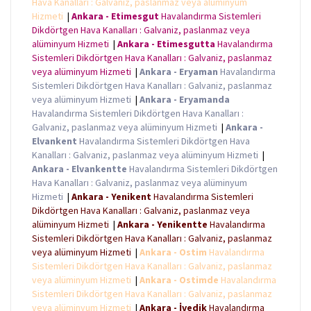
Hava Kanalları : Galvaniz, paslanmaz veya alüminyum
Hizmeti
|
Ankara - Etimesgut
Havalandırma Sistemleri
Dikdörtgen Hava Kanalları : Galvaniz, paslanmaz veya
alüminyum Hizmeti
|
Ankara - Etimesgutta
Havalandırma
Sistemleri Dikdörtgen Hava Kanalları : Galvaniz, paslanmaz
veya alüminyum Hizmeti
|
Ankara - Eryaman
Havalandırma
Sistemleri Dikdörtgen Hava Kanalları : Galvaniz, paslanmaz
veya alüminyum Hizmeti
|
Ankara - Eryamanda
Havalandırma Sistemleri Dikdörtgen Hava Kanalları :
Galvaniz, paslanmaz veya alüminyum Hizmeti
|
Ankara -
Elvankent
Havalandırma Sistemleri Dikdörtgen Hava
Kanalları : Galvaniz, paslanmaz veya alüminyum Hizmeti
|
Ankara - Elvankentte
Havalandırma Sistemleri Dikdörtgen
Hava Kanalları : Galvaniz, paslanmaz veya alüminyum
Hizmeti
|
Ankara - Yenikent
Havalandırma Sistemleri
Dikdörtgen Hava Kanalları : Galvaniz, paslanmaz veya
alüminyum Hizmeti
|
Ankara - Yenikentte
Havalandırma
Sistemleri Dikdörtgen Hava Kanalları : Galvaniz, paslanmaz
veya alüminyum Hizmeti
|
Ankara - Ostim
Havalandırma
Sistemleri Dikdörtgen Hava Kanalları : Galvaniz, paslanmaz
veya alüminyum Hizmeti
|
Ankara - Ostimde
Havalandırma
Sistemleri Dikdörtgen Hava Kanalları : Galvaniz, paslanmaz
veya alüminyum Hizmeti
|
Ankara - İvedik
Havalandırma