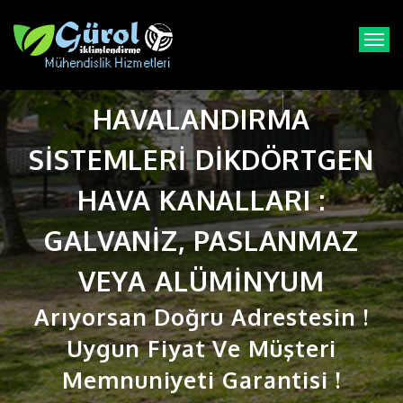
T
o
g
g
HAVALANDIRMA
l
e
n
SISTEMLERI DIKDÖRTGEN
a
v
HAVA KANALLARI :
i
g
GALVANIZ, PASLANMAZ
a
t
VEYA ALÜMINYUM
i
o
Arıyorsan Doğru Adrestesin !
n
Uygun Fiyat Ve Müşteri
Memnuniyeti Garantisi !