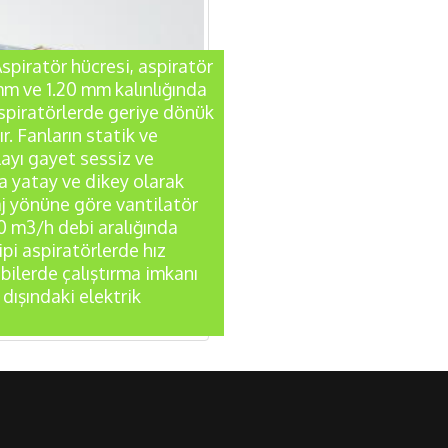
spiratör hücresi, aspiratör
mm ve 1.20 mm kalınlığında
aspiratörlerde geriye dönük
r. Fanların statik ve
layı gayet sessiz ve
a yatay ve dikey olarak
j yönüne göre vantilatör
00 m3/h debi aralığında
pi aspiratörlerde hız
bilerde çalıştırma imkanı
 dışındaki elektrik