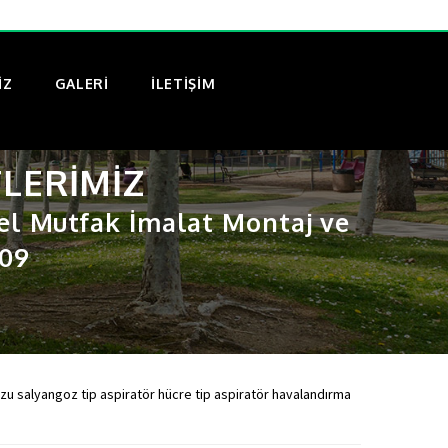
IZ
GALERI
İLETİŞİM
TLERIMIZ
el Mutfak İmalat Montaj ve
 09
zu salyangoz tip aspiratör hücre tip aspiratör havalandırma