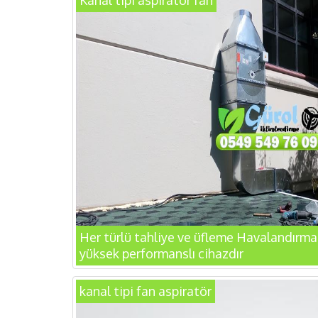
Kanal tipi aspiratör fan
Her türlü tahliye ve üfleme Havalandırma
yüksek performanslı cihazdır
kanal tipi fan aspiratör