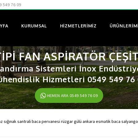
9 549 76 09
YFA
KURUMSAL
HIZMETLERIMIZ
ÜRÜNLERIM
IPI FAN ASPIRATÖR ÇEŞI
andırma Sistemleri İnox Endüstriy
hendislik Hizmetleri 0549 549 76
HEMEN ARA 0549 549 76 09
z sığınak santrali baca pervanesi rüzgar gülü ankara esmatik baca salyango