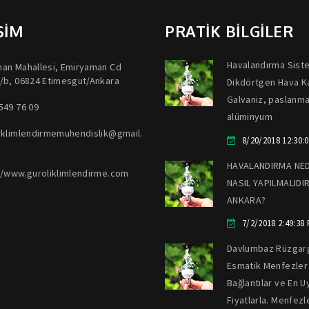
ŞİM
PRATİK BİLGİLER
Havalandırma Sist
an Mahallesi, Emiryaman Cd
/b, 06824 Etimesgut/Ankara
Dikdörtgen Hava Kan
Galvaniz, paslanm
549 76 09
alüminyum
iklimlendirmemuhendislik@gmail.
8/20/2018 12:30:
HAVALANDIRMA NED
//www.guroliklimlendirme.com
NASIL YAPILMALIDI
ANKARA?
7/2/2018 2:49:38
Davlumbaz Rüzgar
Esmatik Menfezler
Bağlantılar ve En 
Fiyatlarla. Menfezle