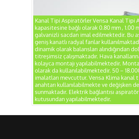
Kanal Tipi Aspiratörler Vensa Kanal Tipi A
kapasitesine bağlı olarak 0.80 mm , 1.00 
galvanizli sacdan imal edilmektedir. Bu 
geniş kanatlı radyal fanlar kullanılmaktadı
dinamik olarak balansları alındığından do
titreşimsiz çalışmaktadır. Hava kanalların
kolayca montajı yapılabilmektedir. Monta
olarak da kullanılabilmektedir. 50 – 18.0
imalatları mevcuttur. Vensa Klima kanal ti
anahtarı kullanılabilmekte ve değişken de
sunmaktadır. Elektrik bağlantısı aspiratör
kutusundan yapılabilmektedir.