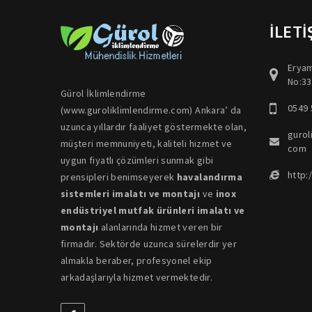
İLETİ
Eryam
No:33
Gürol İklimlendirme
0549 
(www.guroliklimlendirme.com) Ankara’ da
uzunca yıllardır faaliyet göstermekte olan,
gurol
müşteri memnuniyeti, kaliteli hizmet ve
com
uygun fiyatlı çözümleri sunmak gibi
http:
prensipleri benimseyerek
havalandırma
sistemleri imalatı ve montajı
ve
inox
endüstriyel mutfak ürünleri imalatı ve
montajı
alanlarında hizmet veren bir
firmadır. Sektörde uzunca sürelerdir yer
almakla beraber, profesyonel ekip
arkadaşlarıyla hizmet vermektedir.