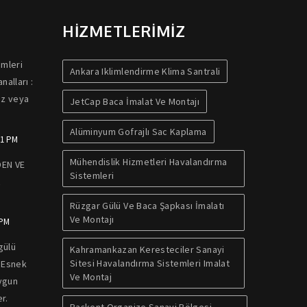
HİZMETLERİMİZ
emleri
Ankara Iklimlendirme Klima Santrali
alları :
az veya
JetCap Baca İmalat Ve Montajı
Alüminyum Gofrajlı Sac Kaplama
01 PM
Mühendislik Hizmetleri Havalandırma
EN VE
Sistemleri
R
Rüzgar Gülü Ve Baca Şapkası İmalatı
Ve Montajı
 PM
gülü
Kahramankazan Keresteciler Sanayi
Sitesi Havalandırma Sistemleri Imalat
 Esnek
Ve Montaj
Uygun
r.