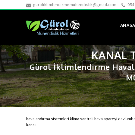
guroliklimlendirmemuhendislik@gmail.com
054
ANASA
KANAL T
Gürol İklimlendirme Haval
Mü
havalandırma sistemleri klima santrali hava apareyi davlumba
kanalı