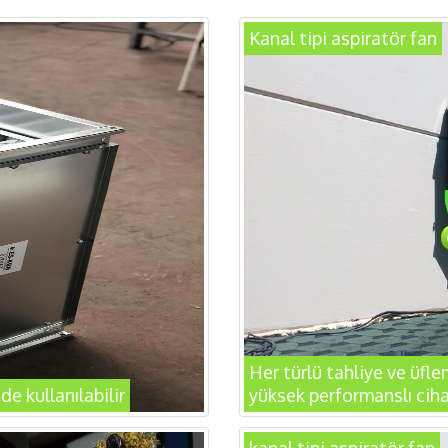
Kanal tipi aspiratör fan
Her türlü tahliye ve üfl
e kullanılabilir
yüksek performanslı ciha