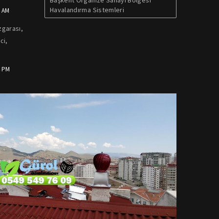
Başkent Organize Sanayi Bölgesi
Havalandırma Sistemleri
4 AM
zgarası,
ci,
4 PM