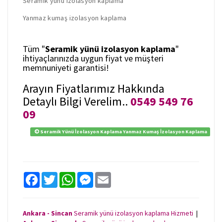
Seramik yünü izolasyon kaplama
Yanmaz kumaş izolasyon kaplama
Tüm "
Seramik yünü izolasyon kaplama
"
ihtiyaçlarınızda uygun fiyat ve müşteri
memnuniyeti garantisi!
Arayın Fiyatlarımız Hakkında
Detaylı Bilgi Verelim..
0549 549 76
09
Seramik Yünü İzolasyon Kaplama Yanmaz Kumaş İzolasyon Kaplama
F
T
W
M
E
a
w
h
e
m
c
i
a
s
a
e
t
t
s
i
b
t
s
e
l
Ankara - Sincan
Seramik yünü izolasyon kaplama Hizmeti
|
o
e
A
n