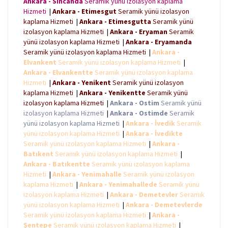
Ankara - Sincanda
Seramik yünü izolasyon kaplama
o
r
p
g
k
p
e
Hizmeti
|
Ankara - Etimesgut
Seramik yünü izolasyon
r
kaplama Hizmeti
|
Ankara - Etimesgutta
Seramik yünü
izolasyon kaplama Hizmeti
|
Ankara - Eryaman
Seramik
yünü izolasyon kaplama Hizmeti
|
Ankara - Eryamanda
Seramik yünü izolasyon kaplama Hizmeti
|
Ankara -
Elvankent
Seramik yünü izolasyon kaplama Hizmeti
|
Ankara - Elvankentte
Seramik yünü izolasyon kaplama
Hizmeti
|
Ankara - Yenikent
Seramik yünü izolasyon
kaplama Hizmeti
|
Ankara - Yenikentte
Seramik yünü
izolasyon kaplama Hizmeti
|
Ankara - Ostim
Seramik yünü
izolasyon kaplama Hizmeti
|
Ankara - Ostimde
Seramik
yünü izolasyon kaplama Hizmeti
|
Ankara - İvedik
Seramik
yünü izolasyon kaplama Hizmeti
|
Ankara - İvedikte
Seramik yünü izolasyon kaplama Hizmeti
|
Ankara -
Batıkent
Seramik yünü izolasyon kaplama Hizmeti
|
Ankara - Batıkentte
Seramik yünü izolasyon kaplama
Hizmeti
|
Ankara - Yenimahalle
Seramik yünü izolasyon
kaplama Hizmeti
|
Ankara - Yenimahallede
Seramik yünü
izolasyon kaplama Hizmeti
|
Ankara - Demetevler
Seramik
yünü izolasyon kaplama Hizmeti
|
Ankara - Demetevlerde
Seramik yünü izolasyon kaplama Hizmeti
|
Ankara -
Şentepe
Seramik yünü izolasyon kaplama Hizmeti
|