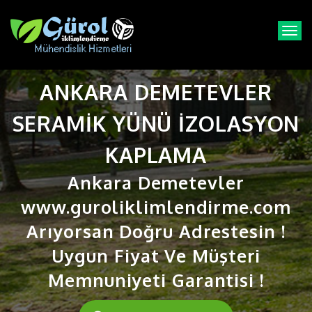
T
o
g
g
ANKARA DEMETEVLER
l
e
n
SERAMIK YÜNÜ IZOLASYON
a
v
KAPLAMA
i
g
Ankara Demetevler
a
t
www.guroliklimlendirme.com
i
Arıyorsan Doğru Adrestesin !
o
n
Uygun Fiyat Ve Müşteri
Memnuniyeti Garantisi !