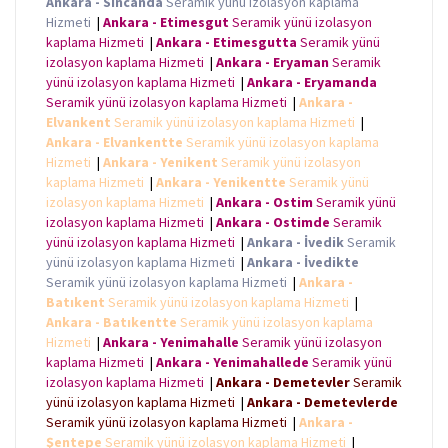
Ankara - Sincanda
Seramik yünü izolasyon kaplama
o
r
p
g
k
p
e
Hizmeti
|
Ankara - Etimesgut
Seramik yünü izolasyon
r
kaplama Hizmeti
|
Ankara - Etimesgutta
Seramik yünü
izolasyon kaplama Hizmeti
|
Ankara - Eryaman
Seramik
yünü izolasyon kaplama Hizmeti
|
Ankara - Eryamanda
Seramik yünü izolasyon kaplama Hizmeti
|
Ankara -
Elvankent
Seramik yünü izolasyon kaplama Hizmeti
|
Ankara - Elvankentte
Seramik yünü izolasyon kaplama
Hizmeti
|
Ankara - Yenikent
Seramik yünü izolasyon
kaplama Hizmeti
|
Ankara - Yenikentte
Seramik yünü
izolasyon kaplama Hizmeti
|
Ankara - Ostim
Seramik yünü
izolasyon kaplama Hizmeti
|
Ankara - Ostimde
Seramik
yünü izolasyon kaplama Hizmeti
|
Ankara - İvedik
Seramik
yünü izolasyon kaplama Hizmeti
|
Ankara - İvedikte
Seramik yünü izolasyon kaplama Hizmeti
|
Ankara -
Batıkent
Seramik yünü izolasyon kaplama Hizmeti
|
Ankara - Batıkentte
Seramik yünü izolasyon kaplama
Hizmeti
|
Ankara - Yenimahalle
Seramik yünü izolasyon
kaplama Hizmeti
|
Ankara - Yenimahallede
Seramik yünü
izolasyon kaplama Hizmeti
|
Ankara - Demetevler
Seramik
yünü izolasyon kaplama Hizmeti
|
Ankara - Demetevlerde
Seramik yünü izolasyon kaplama Hizmeti
|
Ankara -
Şentepe
Seramik yünü izolasyon kaplama Hizmeti
|