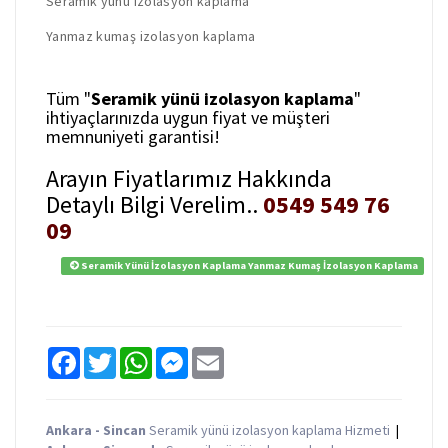
Seramik yünü izolasyon kaplama
Yanmaz kumaş izolasyon kaplama
Tüm "
Seramik yünü izolasyon kaplama
"
ihtiyaçlarınızda uygun fiyat ve müşteri
memnuniyeti garantisi!
Arayın Fiyatlarımız Hakkında
Detaylı Bilgi Verelim..
0549 549 76
09
Seramik Yünü İzolasyon Kaplama Yanmaz Kumaş İzolasyon Kaplama
F
T
W
M
E
a
w
h
e
m
c
i
a
s
a
e
t
t
s
i
b
t
s
e
l
Ankara - Sincan
Seramik yünü izolasyon kaplama Hizmeti
|
o
e
A
n