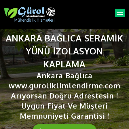
T
o
g
g
ANKARA BAĞLICA SERAMIK
l
e
n
YÜNÜ IZOLASYON
a
v
KAPLAMA
i
g
Ankara Bağlıca
a
t
www.guroliklimlendirme.com
i
Arıyorsan Doğru Adrestesin !
o
n
Uygun Fiyat Ve Müşteri
Memnuniyeti Garantisi !