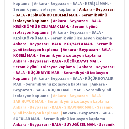
kaplama
|
Ankara - Beypazarı - BALA - KERİŞLİ MAH. -
Seramik yünü izolasyon kaplama
|
Ankara - Beypazarı
- BALA - KESİKKÖPRÜ ERDEMLİ MAH. - Seramik yünü
izolasyon kaplama
|
Ankara - Beypazarı - BALA -
KESİKKÖPRÜ KIZILIRMAK MAH. - Seramik yünü
izolasyon kaplama
|
Ankara - Beypazarı - BALA -
KESİKKÖPRÜ MAH. - Seramik yünü izolasyon kaplama
|
Ankara - Beypazarı - BALA - KOÇYAYLA MAH. - Seramik
yünü izolasyon kaplama
|
Ankara - Beypazarı - BALA -
KÖSELİ MAH. - Seramik yünü izolasyon kaplama
|
Ankara - Beypazarı - BALA - KÜÇÜKBAYAT MAH. -
Seramik yünü izolasyon kaplama
|
Ankara - Beypazarı
- BALA - KÜÇÜKBIYIK MAH. - Seramik yünü izolasyon
kaplama
|
Ankara - Beypazarı - BALA - KÜÇÜKBOYALIK
MAH. - Seramik yünü izolasyon kaplama
|
Ankara -
Beypazarı - BALA - KÜÇÜKCAMİLİ MAH. - Seramik yünü
izolasyon kaplama
|
Ankara - Beypazarı - BALA -
SARIHÜYÜK MAH. - Seramik yünü izolasyon kaplama
|
Ankara - Beypazarı - BALA - SIRAPINAR MAH. - Seramik
yünü izolasyon kaplama
|
Ankara - Beypazarı - BALA -
SOFULAR MAH. - Seramik yünü izolasyon kaplama
|
Ankara - Beypazarı - BALA - SUYUGÜZEL MAH. - Seramik