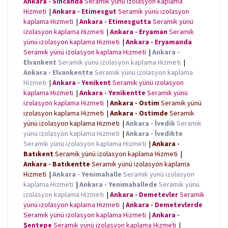
Ankara - Sincanda
Seramik yünü izolasyon kaplama
o
r
p
g
k
p
e
Hizmeti
|
Ankara - Etimesgut
Seramik yünü izolasyon
r
kaplama Hizmeti
|
Ankara - Etimesgutta
Seramik yünü
izolasyon kaplama Hizmeti
|
Ankara - Eryaman
Seramik
yünü izolasyon kaplama Hizmeti
|
Ankara - Eryamanda
Seramik yünü izolasyon kaplama Hizmeti
|
Ankara -
Elvankent
Seramik yünü izolasyon kaplama Hizmeti
|
Ankara - Elvankentte
Seramik yünü izolasyon kaplama
Hizmeti
|
Ankara - Yenikent
Seramik yünü izolasyon
kaplama Hizmeti
|
Ankara - Yenikentte
Seramik yünü
izolasyon kaplama Hizmeti
|
Ankara - Ostim
Seramik yünü
izolasyon kaplama Hizmeti
|
Ankara - Ostimde
Seramik
yünü izolasyon kaplama Hizmeti
|
Ankara - İvedik
Seramik
yünü izolasyon kaplama Hizmeti
|
Ankara - İvedikte
Seramik yünü izolasyon kaplama Hizmeti
|
Ankara -
Batıkent
Seramik yünü izolasyon kaplama Hizmeti
|
Ankara - Batıkentte
Seramik yünü izolasyon kaplama
Hizmeti
|
Ankara - Yenimahalle
Seramik yünü izolasyon
kaplama Hizmeti
|
Ankara - Yenimahallede
Seramik yünü
izolasyon kaplama Hizmeti
|
Ankara - Demetevler
Seramik
yünü izolasyon kaplama Hizmeti
|
Ankara - Demetevlerde
Seramik yünü izolasyon kaplama Hizmeti
|
Ankara -
Şentepe
Seramik yünü izolasyon kaplama Hizmeti
|