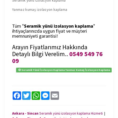
Seramik yünü izolasyon kaplama
Yanmaz kumaş izolasyon kaplama
Tüm "
Seramik yünü izolasyon kaplama
"
ihtiyaçlarınızda uygun fiyat ve müşteri
memnuniyeti garantisi!
Arayın Fiyatlarımız Hakkında
Detaylı Bilgi Verelim..
0549 549 76
09
Seramik Yünü İzolasyon Kaplama Yanmaz Kumaş İzolasyon Kaplama
F
T
W
M
E
a
w
h
e
m
c
i
a
s
a
e
t
t
s
i
b
t
s
e
l
Ankara - Sincan
Seramik yünü izolasyon kaplama Hizmeti
|
o
e
A
n