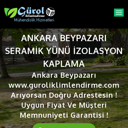
T
o
g
g
ANKARA BEYPAZARI
l
e
n
SERAMIK YÜNÜ IZOLASYON
a
v
KAPLAMA
i
g
Ankara Beypazarı
a
t
www.guroliklimlendirme.com
i
Arıyorsan Doğru Adrestesin !
o
n
Uygun Fiyat Ve Müşteri
Memnuniyeti Garantisi !