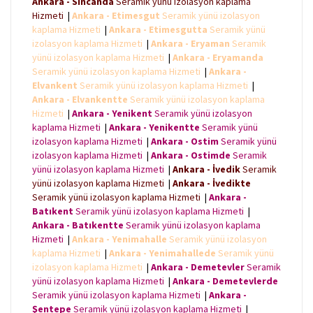
Ankara - Sincanda
Seramik yünü izolasyon kaplama
o
r
p
g
k
p
e
Hizmeti
|
Ankara - Etimesgut
Seramik yünü izolasyon
r
kaplama Hizmeti
|
Ankara - Etimesgutta
Seramik yünü
izolasyon kaplama Hizmeti
|
Ankara - Eryaman
Seramik
yünü izolasyon kaplama Hizmeti
|
Ankara - Eryamanda
Seramik yünü izolasyon kaplama Hizmeti
|
Ankara -
Elvankent
Seramik yünü izolasyon kaplama Hizmeti
|
Ankara - Elvankentte
Seramik yünü izolasyon kaplama
Hizmeti
|
Ankara - Yenikent
Seramik yünü izolasyon
kaplama Hizmeti
|
Ankara - Yenikentte
Seramik yünü
izolasyon kaplama Hizmeti
|
Ankara - Ostim
Seramik yünü
izolasyon kaplama Hizmeti
|
Ankara - Ostimde
Seramik
yünü izolasyon kaplama Hizmeti
|
Ankara - İvedik
Seramik
yünü izolasyon kaplama Hizmeti
|
Ankara - İvedikte
Seramik yünü izolasyon kaplama Hizmeti
|
Ankara -
Batıkent
Seramik yünü izolasyon kaplama Hizmeti
|
Ankara - Batıkentte
Seramik yünü izolasyon kaplama
Hizmeti
|
Ankara - Yenimahalle
Seramik yünü izolasyon
kaplama Hizmeti
|
Ankara - Yenimahallede
Seramik yünü
izolasyon kaplama Hizmeti
|
Ankara - Demetevler
Seramik
yünü izolasyon kaplama Hizmeti
|
Ankara - Demetevlerde
Seramik yünü izolasyon kaplama Hizmeti
|
Ankara -
Şentepe
Seramik yünü izolasyon kaplama Hizmeti
|