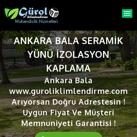
T
o
g
g
ANKARA BALA SERAMIK
l
e
n
YÜNÜ IZOLASYON
a
v
KAPLAMA
i
g
Ankara Bala
a
t
www.guroliklimlendirme.com
i
Arıyorsan Doğru Adrestesin !
o
n
Uygun Fiyat Ve Müşteri
Memnuniyeti Garantisi !