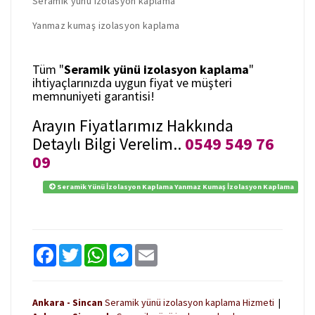
Seramik yünü izolasyon kaplama
Yanmaz kumaş izolasyon kaplama
Tüm "
Seramik yünü izolasyon kaplama
"
ihtiyaçlarınızda uygun fiyat ve müşteri
memnuniyeti garantisi!
Arayın Fiyatlarımız Hakkında
Detaylı Bilgi Verelim..
0549 549 76
09
Seramik Yünü İzolasyon Kaplama Yanmaz Kumaş İzolasyon Kaplama
F
T
W
M
E
a
w
h
e
m
c
i
a
s
a
e
t
t
s
i
b
t
s
e
l
Ankara - Sincan
Seramik yünü izolasyon kaplama Hizmeti
|
o
e
A
n