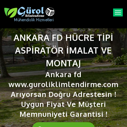
T
o
g
g
ANKARA FD HÜCRE TIPI
l
e
n
ASPIRATÖR IMALAT VE
a
v
MONTAJ
i
g
Ankara fd
a
t
www.guroliklimlendirme.com
i
Arıyorsan Doğru Adrestesin !
o
n
Uygun Fiyat Ve Müşteri
Memnuniyeti Garantisi !