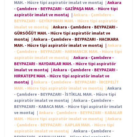
MAH. - Hücre tipi aspiratör imalat ve montaj
|
Ankara
- Çamlıdere - BEYPAZARI - GAZİPAŞA MAH. - Hücre tipi
aspiratör imalat ve montaj
|
Ankara - Çamlıdere -
BEYPAZARI - GEYİKPINARI MAH. - Hücre tipi aspiratör
imalat ve montaj
|
Ankara - Çamlıdere - BEYPAZARI -
GÜRSÖĞÜT MAH. - Hücre tipi aspiratör imalat ve
montaj
|
Ankara - Çamlıdere - BEYPAZARI - HACIKARA
MAH. - Hücre tipi aspiratör imalat ve montaj
|
Ankara
- Çamlıdere - BEYPAZARI - HARMANCIK MAH. - Hücre tipi
aspiratör imalat ve montaj
|
Ankara - Çamlıdere -
BEYPAZARI - HAYDARLAR MAH. - Hücre tipi aspiratör
imalat ve montaj
|
Ankara - Çamlıdere - BEYPAZARI -
HIRKATEPE MAH. - Hücre tipi aspiratör imalat ve
montaj
|
Ankara - Çamlıdere - BEYPAZARI - İNCEPELİT
MAH. - Hücre tipi aspiratör imalat ve montaj
|
Ankara
- Çamlıdere - BEYPAZARI - İSTİKLAL MAH. - Hücre tipi
aspiratör imalat ve montaj
|
Ankara - Çamlıdere -
BEYPAZARI - KABACA MAH. - Hücre tipi aspiratör imalat
ve montaj
|
Ankara - Çamlıdere - BEYPAZARI - KABALAR
MAH. - Hücre tipi aspiratör imalat ve montaj
|
Ankara
- Çamlıdere - BEYPAZARI - KAPLAN MAH. - Hücre tipi
aspiratör imalat ve montaj
|
Ankara - Çamlıdere -