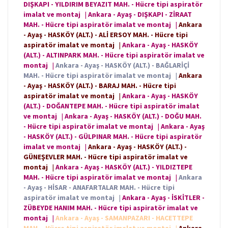
DIŞKAPI - YILDIRIM BEYAZIT MAH. - Hücre tipi aspiratör
imalat ve montaj
|
Ankara - Ayaş - DIŞKAPI - ZİRAAT
MAH. - Hücre tipi aspiratör imalat ve montaj
|
Ankara
- Ayaş - HASKÖY (ALT.) - ALİ ERSOY MAH. - Hücre tipi
aspiratör imalat ve montaj
|
Ankara - Ayaş - HASKÖY
(ALT.) - ALTINPARK MAH. - Hücre tipi aspiratör imalat ve
montaj
|
Ankara - Ayaş - HASKÖY (ALT.) - BAĞLARİÇİ
MAH. - Hücre tipi aspiratör imalat ve montaj
|
Ankara
- Ayaş - HASKÖY (ALT.) - BARAJ MAH. - Hücre tipi
aspiratör imalat ve montaj
|
Ankara - Ayaş - HASKÖY
(ALT.) - DOĞANTEPE MAH. - Hücre tipi aspiratör imalat
ve montaj
|
Ankara - Ayaş - HASKÖY (ALT.) - DOĞU MAH.
- Hücre tipi aspiratör imalat ve montaj
|
Ankara - Ayaş
- HASKÖY (ALT.) - GÜLPINAR MAH. - Hücre tipi aspiratör
imalat ve montaj
|
Ankara - Ayaş - HASKÖY (ALT.) -
GÜNEŞEVLER MAH. - Hücre tipi aspiratör imalat ve
montaj
|
Ankara - Ayaş - HASKÖY (ALT.) - YILDIZTEPE
MAH. - Hücre tipi aspiratör imalat ve montaj
|
Ankara
- Ayaş - HİSAR - ANAFARTALAR MAH. - Hücre tipi
aspiratör imalat ve montaj
|
Ankara - Ayaş - İSKİTLER -
ZÜBEYDE HANIM MAH. - Hücre tipi aspiratör imalat ve
montaj
|
Ankara - Ayaş - SAMANPAZARI - HACETTEPE