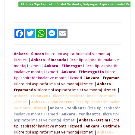
Hücre Tipi Aspiratör İmalat Ve Montaj Salyangoz Aspiratör İmalat Ve Mont
F
T
W
M
E
a
w
h
e
m
c
i
a
s
a
e
t
t
s
i
b
t
s
e
l
Ankara - Sincan
Hücre tipi aspiratör imalat ve montaj
o
e
A
n
Hizmeti
|
Ankara - Sincanda
Hücre tipi aspiratör imalat ve
o
r
p
g
k
p
e
montaj Hizmeti
|
Ankara - Etimesgut
Hücre tipi aspiratör
r
imalat ve montaj Hizmeti
|
Ankara - Etimesgutta
Hücre
tipi aspiratör imalat ve montaj Hizmeti
|
Ankara - Eryaman
Hücre tipi aspiratör imalat ve montaj Hizmeti
|
Ankara -
Eryamanda
Hücre tipi aspiratör imalat ve montaj Hizmeti
|
Ankara - Elvankent
Hücre tipi aspiratör imalat ve montaj
Hizmeti
|
Ankara - Elvankentte
Hücre tipi aspiratör imalat
ve montaj Hizmeti
|
Ankara - Yenikent
Hücre tipi aspiratör
imalat ve montaj Hizmeti
|
Ankara - Yenikentte
Hücre tipi
aspiratör imalat ve montaj Hizmeti
|
Ankara - Ostim
Hücre
tipi aspiratör imalat ve montaj Hizmeti
|
Ankara - Ostimde
Hücre tipi aspiratör imalat ve montaj Hizmeti
|
Ankara -