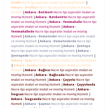
İvedik
Hücre tipi aspiratör imalat ve montaj Hizmeti
|
Ankara - İvedikte
Hücre tipi aspiratör imalat ve montaj
Hizmeti
|
Ankara - Batıkent
Hücre tipi aspiratör imalat ve
montaj Hizmeti
|
Ankara - Batıkentte
Hücre tipi aspiratör
imalat ve montaj Hizmeti
|
Ankara - Yenimahalle
Hücre tipi
aspiratör imalat ve montaj Hizmeti
|
Ankara -
Yenimahallede
Hücre tipi aspiratör imalat ve montaj
Hizmeti
|
Ankara - Demetevler
Hücre tipi aspiratör imalat
ve montaj Hizmeti
|
Ankara - Demetevlerde
Hücre tipi
aspiratör imalat ve montaj Hizmeti
|
Ankara - Şentepe
Hücre tipi aspiratör imalat ve montaj Hizmeti
|
Ankara -
Şentepede
Hücre tipi aspiratör imalat ve montaj Hizmeti
|
Ankara - Ayaş
Hücre tipi aspiratör imalat ve montaj Hizmeti
|
Ankara - Ayaşta
Hücre tipi aspiratör imalat ve montaj
Hizmeti
|
Ankara - Bağlıca
Hücre tipi aspiratör imalat ve
montaj Hizmeti
|
Ankara - Bağlıcada
Hücre tipi aspiratör
imalat ve montaj Hizmeti
|
Ankara - Çayyolu
Hücre tipi
aspiratör imalat ve montaj Hizmeti
|
Ankara - Çayyolunda
Hücre tipi aspiratör imalat ve montaj Hizmeti
|
Ankara -
İvogsan
Hücre tipi aspiratör imalat ve montaj Hizmeti
|
Ankara - İvogsanda
Hücre tipi aspiratör imalat ve montaj
Hizmeti
|
Ankara - Şaşmaz
Hücre tipi aspiratör imalat ve