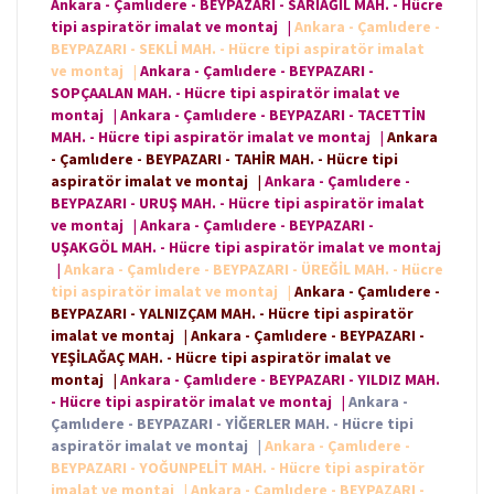
Ankara - Çamlıdere - BEYPAZARI - SARIAĞIL MAH. - Hücre
tipi aspiratör imalat ve montaj
|
Ankara - Çamlıdere -
BEYPAZARI - SEKLİ MAH. - Hücre tipi aspiratör imalat
ve montaj
|
Ankara - Çamlıdere - BEYPAZARI -
SOPÇAALAN MAH. - Hücre tipi aspiratör imalat ve
montaj
|
Ankara - Çamlıdere - BEYPAZARI - TACETTİN
MAH. - Hücre tipi aspiratör imalat ve montaj
|
Ankara
- Çamlıdere - BEYPAZARI - TAHİR MAH. - Hücre tipi
aspiratör imalat ve montaj
|
Ankara - Çamlıdere -
BEYPAZARI - URUŞ MAH. - Hücre tipi aspiratör imalat
ve montaj
|
Ankara - Çamlıdere - BEYPAZARI -
UŞAKGÖL MAH. - Hücre tipi aspiratör imalat ve montaj
|
Ankara - Çamlıdere - BEYPAZARI - ÜREĞİL MAH. - Hücre
tipi aspiratör imalat ve montaj
|
Ankara - Çamlıdere -
BEYPAZARI - YALNIZÇAM MAH. - Hücre tipi aspiratör
imalat ve montaj
|
Ankara - Çamlıdere - BEYPAZARI -
YEŞİLAĞAÇ MAH. - Hücre tipi aspiratör imalat ve
montaj
|
Ankara - Çamlıdere - BEYPAZARI - YILDIZ MAH.
- Hücre tipi aspiratör imalat ve montaj
|
Ankara -
Çamlıdere - BEYPAZARI - YİĞERLER MAH. - Hücre tipi
aspiratör imalat ve montaj
|
Ankara - Çamlıdere -
BEYPAZARI - YOĞUNPELİT MAH. - Hücre tipi aspiratör
imalat ve montaj
|
Ankara - Çamlıdere - BEYPAZARI -