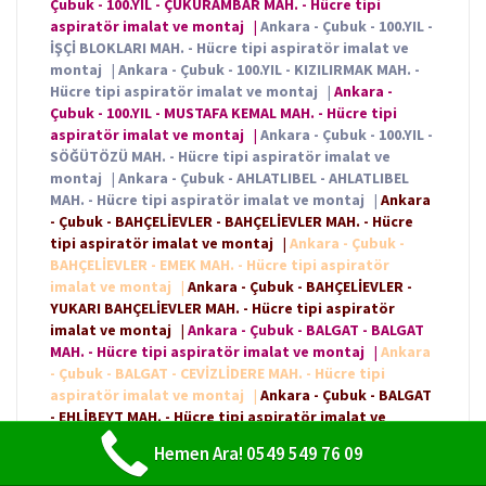
Çubuk - 100.YIL - ÇUKURAMBAR MAH. - Hücre tipi
aspiratör imalat ve montaj
|
Ankara - Çubuk - 100.YIL -
İŞÇİ BLOKLARI MAH. - Hücre tipi aspiratör imalat ve
montaj
|
Ankara - Çubuk - 100.YIL - KIZILIRMAK MAH. -
Hücre tipi aspiratör imalat ve montaj
|
Ankara -
Çubuk - 100.YIL - MUSTAFA KEMAL MAH. - Hücre tipi
aspiratör imalat ve montaj
|
Ankara - Çubuk - 100.YIL -
SÖĞÜTÖZÜ MAH. - Hücre tipi aspiratör imalat ve
montaj
|
Ankara - Çubuk - AHLATLIBEL - AHLATLIBEL
MAH. - Hücre tipi aspiratör imalat ve montaj
|
Ankara
- Çubuk - BAHÇELİEVLER - BAHÇELİEVLER MAH. - Hücre
tipi aspiratör imalat ve montaj
|
Ankara - Çubuk -
BAHÇELİEVLER - EMEK MAH. - Hücre tipi aspiratör
imalat ve montaj
|
Ankara - Çubuk - BAHÇELİEVLER -
YUKARI BAHÇELİEVLER MAH. - Hücre tipi aspiratör
imalat ve montaj
|
Ankara - Çubuk - BALGAT - BALGAT
MAH. - Hücre tipi aspiratör imalat ve montaj
|
Ankara
- Çubuk - BALGAT - CEVİZLİDERE MAH. - Hücre tipi
aspiratör imalat ve montaj
|
Ankara - Çubuk - BALGAT
- EHLİBEYT MAH. - Hücre tipi aspiratör imalat ve
montaj
|
Ankara - Çubuk - BALGAT - NASUH AKAR MAH. -
Hemen Ara! 0549 549 76 09
Hücre tipi aspiratör imalat ve montaj
|
Ankara -
Çubuk - BALGAT - OĞUZLAR MAH. - Hücre tipi aspiratör