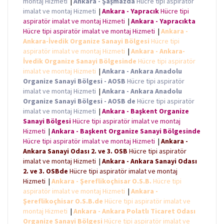
montaj Hizmeti
|
Ankara - Şaşmazda
Hücre tipi aspiratör
imalat ve montaj Hizmeti
|
Ankara - Yapracık
Hücre tipi
aspiratör imalat ve montaj Hizmeti
|
Ankara - Yapracıkta
Hücre tipi aspiratör imalat ve montaj Hizmeti
|
Ankara -
Ankara-İvedik Organize Sanayi Bölgesi
Hücre tipi
aspiratör imalat ve montaj Hizmeti
|
Ankara - Ankara-
İvedik Organize Sanayi Bölgesinde
Hücre tipi aspiratör
imalat ve montaj Hizmeti
|
Ankara - Ankara Anadolu
Organize Sanayi Bölgesi - AOSB
Hücre tipi aspiratör
imalat ve montaj Hizmeti
|
Ankara - Ankara Anadolu
Organize Sanayi Bölgesi - AOSB de
Hücre tipi aspiratör
imalat ve montaj Hizmeti
|
Ankara - Başkent Organize
Sanayi Bölgesi
Hücre tipi aspiratör imalat ve montaj
Hizmeti
|
Ankara - Başkent Organize Sanayi Bölgesinde
Hücre tipi aspiratör imalat ve montaj Hizmeti
|
Ankara -
Ankara Sanayi Odası 2. ve 3. OSB
Hücre tipi aspiratör
imalat ve montaj Hizmeti
|
Ankara - Ankara Sanayi Odası
2. ve 3. OSBde
Hücre tipi aspiratör imalat ve montaj
Hizmeti
|
Ankara - Şereflikoçhisar O.S.B.
Hücre tipi
aspiratör imalat ve montaj Hizmeti
|
Ankara -
Şereflikoçhisar O.S.B.de
Hücre tipi aspiratör imalat ve
montaj Hizmeti
|
Ankara - Ankara Polatlı Ticaret Odası
Organize Sanayi Bölgesi
Hücre tipi aspiratör imalat ve