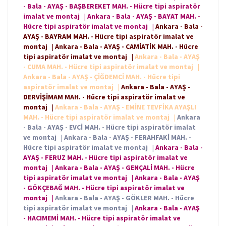
- Bala - AYAŞ - BAŞBEREKET MAH. - Hücre tipi aspiratör
imalat ve montaj
|
Ankara - Bala - AYAŞ - BAYAT MAH. -
Hücre tipi aspiratör imalat ve montaj
|
Ankara - Bala -
AYAŞ - BAYRAM MAH. - Hücre tipi aspiratör imalat ve
montaj
|
Ankara - Bala - AYAŞ - CAMİATİK MAH. - Hücre
tipi aspiratör imalat ve montaj
|
Ankara - Bala - AYAŞ
- CUMA MAH. - Hücre tipi aspiratör imalat ve montaj
|
Ankara - Bala - AYAŞ - ÇİĞDEMCİ MAH. - Hücre tipi
aspiratör imalat ve montaj
|
Ankara - Bala - AYAŞ -
DERVİŞİMAM MAH. - Hücre tipi aspiratör imalat ve
montaj
|
Ankara - Bala - AYAŞ - EMİNE TEVFİKA AYAŞLI
MAH. - Hücre tipi aspiratör imalat ve montaj
|
Ankara
- Bala - AYAŞ - EVCİ MAH. - Hücre tipi aspiratör imalat
ve montaj
|
Ankara - Bala - AYAŞ - FERAHFAKİ MAH. -
Hücre tipi aspiratör imalat ve montaj
|
Ankara - Bala -
AYAŞ - FERUZ MAH. - Hücre tipi aspiratör imalat ve
montaj
|
Ankara - Bala - AYAŞ - GENÇALİ MAH. - Hücre
tipi aspiratör imalat ve montaj
|
Ankara - Bala - AYAŞ
- GÖKÇEBAĞ MAH. - Hücre tipi aspiratör imalat ve
montaj
|
Ankara - Bala - AYAŞ - GÖKLER MAH. - Hücre
tipi aspiratör imalat ve montaj
|
Ankara - Bala - AYAŞ
- HACIMEMİ MAH. - Hücre tipi aspiratör imalat ve