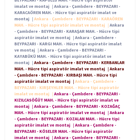
BEYPAZARI - KAPULLU MAH. - Hücre tipi aspiratör
imalat ve montaj
|
Ankara - Çamlıdere - BEYPAZARI -
KARACAÖREN MAH. - Hücre tipi aspiratör imalat ve
montaj
|
Ankara - Çamlıdere - BEYPAZARI - KARAÖREN
MAH. - Hücre tipi aspiratör imalat ve montaj
|
Ankara
- Çamlıdere - BEYPAZARI - KARAŞAR MAH. - Hücre tipi
aspiratör imalat ve montaj
|
Ankara - Çamlıdere -
BEYPAZARI - KARGI MAH. - Hücre tipi aspiratör imalat
ve montaj
|
Ankara - Çamlıdere - BEYPAZARI -
KAYABÜKÜ MAH. - Hücre tipi aspiratör imalat ve
montaj
|
Ankara - Çamlıdere - BEYPAZARI - KERBANLAR
MAH. - Hücre tipi aspiratör imalat ve montaj
|
Ankara
- Çamlıdere - BEYPAZARI - KIRBAŞI MAH. - Hücre tipi
aspiratör imalat ve montaj
|
Ankara - Çamlıdere -
BEYPAZARI - KIRŞEYHLER MAH. - Hücre tipi aspiratör
imalat ve montaj
|
Ankara - Çamlıdere - BEYPAZARI -
KIZILCASÖĞÜT MAH. - Hücre tipi aspiratör imalat ve
montaj
|
Ankara - Çamlıdere - BEYPAZARI - KOZAĞAÇ
MAH. - Hücre tipi aspiratör imalat ve montaj
|
Ankara
- Çamlıdere - BEYPAZARI - KOZALAN MAH. - Hücre tipi
aspiratör imalat ve montaj
|
Ankara - Çamlıdere -
BEYPAZARI - KÖSELER MAH. - Hücre tipi aspiratör
imalat ve montaj
|
Ankara - Çamlıdere - BEYPAZARI -