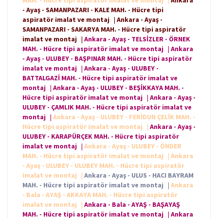
MAH. - Hücre tipi aspiratör imalat ve montaj
|
Ankara
- Ayaş - SAMANPAZARI - KALE MAH. - Hücre tipi
aspiratör imalat ve montaj
|
Ankara - Ayaş -
SAMANPAZARI - SAKARYA MAH. - Hücre tipi aspiratör
imalat ve montaj
|
Ankara - Ayaş - TELSİZLER - ÖRNEK
MAH. - Hücre tipi aspiratör imalat ve montaj
|
Ankara
- Ayaş - ULUBEY - BAŞPINAR MAH. - Hücre tipi aspiratör
imalat ve montaj
|
Ankara - Ayaş - ULUBEY -
BATTALGAZİ MAH. - Hücre tipi aspiratör imalat ve
montaj
|
Ankara - Ayaş - ULUBEY - BEŞİKKAYA MAH. -
Hücre tipi aspiratör imalat ve montaj
|
Ankara - Ayaş -
ULUBEY - ÇAMLIK MAH. - Hücre tipi aspiratör imalat ve
montaj
|
Ankara - Ayaş - ULUBEY - FERİDUN ÇELİK MAH. -
Hücre tipi aspiratör imalat ve montaj
|
Ankara - Ayaş -
ULUBEY - KARAPÜRÇEK MAH. - Hücre tipi aspiratör
imalat ve montaj
|
Ankara - Ayaş - ULUBEY - ÖNDER
MAH. - Hücre tipi aspiratör imalat ve montaj
|
Ankara
- Ayaş - ULUBEY - ULUBEY MAH. - Hücre tipi aspiratör
imalat ve montaj
|
Ankara - Ayaş - ULUS - HACI BAYRAM
MAH. - Hücre tipi aspiratör imalat ve montaj
|
Ankara
- Bala - AYAŞ - AKKAYA MAH. - Hücre tipi aspiratör
imalat ve montaj
|
Ankara - Bala - AYAŞ - BAŞAYAŞ
MAH. - Hücre tipi aspiratör imalat ve montaj
|
Ankara