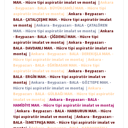
MAH. - Hücre tipi aspiratör imalat ve montaj
|
Ankara
- Beypazarı - BALA - BÜYÜKCAMİLİ MAH. - Hücre tipi
aspiratör imalat ve montaj
|
Ankara - Beypazarı -
BALA - ÇATALÇEŞME MAH. - Hücre tipi aspiratör imalat
ve montaj
|
Ankara - Beypazarı - BALA - ÇATALÖREN
MAH. - Hücre tipi aspiratör imalat ve montaj
|
Ankara
- Beypazarı - BALA - ÇİĞDEMLİ MAH. - Hücre tipi
aspiratör imalat ve montaj
|
Ankara - Beypazarı -
BALA - DAVDANLI MAH. - Hücre tipi aspiratör imalat ve
montaj
|
Ankara - Beypazarı - BALA - DEREKIŞLA MAH. -
Hücre tipi aspiratör imalat ve montaj
|
Ankara -
Beypazarı - BALA - EĞRİBASAN MAH. - Hücre tipi
aspiratör imalat ve montaj
|
Ankara - Beypazarı -
BALA - ERGİN MAH. - Hücre tipi aspiratör imalat ve
montaj
|
Ankara - Beypazarı - BALA - GÖZTEPE MAH. -
Hücre tipi aspiratör imalat ve montaj
|
Ankara -
Beypazarı - BALA - GÜLBAĞI MAH. - Hücre tipi aspiratör
imalat ve montaj
|
Ankara - Beypazarı - BALA -
HAMİDİYE MAH. - Hücre tipi aspiratör imalat ve montaj
|
Ankara - Beypazarı - BALA - HANBURUN MAH. - Hücre
tipi aspiratör imalat ve montaj
|
Ankara - Beypazarı -
BALA - İSMETPAŞA MAH. - Hücre tipi aspiratör imalat ve