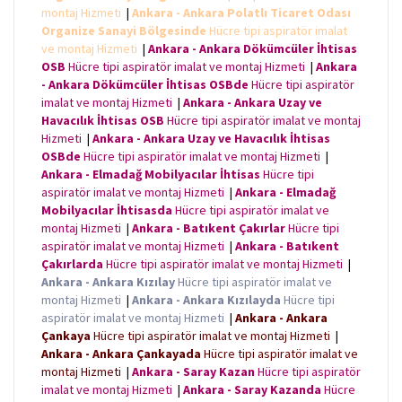
montaj Hizmeti
|
Ankara - Ankara Polatlı Ticaret Odası
Organize Sanayi Bölgesinde
Hücre tipi aspiratör imalat
ve montaj Hizmeti
|
Ankara - Ankara Dökümcüler İhtisas
OSB
Hücre tipi aspiratör imalat ve montaj Hizmeti
|
Ankara
- Ankara Dökümcüler İhtisas OSBde
Hücre tipi aspiratör
imalat ve montaj Hizmeti
|
Ankara - Ankara Uzay ve
Havacılık İhtisas OSB
Hücre tipi aspiratör imalat ve montaj
Hizmeti
|
Ankara - Ankara Uzay ve Havacılık İhtisas
OSBde
Hücre tipi aspiratör imalat ve montaj Hizmeti
|
Ankara - Elmadağ Mobilyacılar İhtisas
Hücre tipi
aspiratör imalat ve montaj Hizmeti
|
Ankara - Elmadağ
Mobilyacılar İhtisasda
Hücre tipi aspiratör imalat ve
montaj Hizmeti
|
Ankara - Batıkent Çakırlar
Hücre tipi
aspiratör imalat ve montaj Hizmeti
|
Ankara - Batıkent
Çakırlarda
Hücre tipi aspiratör imalat ve montaj Hizmeti
|
Ankara - Ankara Kızılay
Hücre tipi aspiratör imalat ve
montaj Hizmeti
|
Ankara - Ankara Kızılayda
Hücre tipi
aspiratör imalat ve montaj Hizmeti
|
Ankara - Ankara
Çankaya
Hücre tipi aspiratör imalat ve montaj Hizmeti
|
Ankara - Ankara Çankayada
Hücre tipi aspiratör imalat ve
montaj Hizmeti
|
Ankara - Saray Kazan
Hücre tipi aspiratör
imalat ve montaj Hizmeti
|
Ankara - Saray Kazanda
Hücre