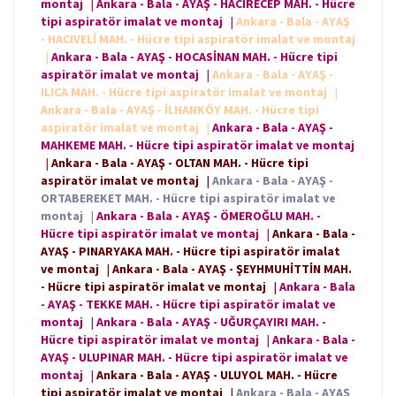
montaj
|
Ankara - Bala - AYAŞ - HACIRECEP MAH. - Hücre
tipi aspiratör imalat ve montaj
|
Ankara - Bala - AYAŞ
- HACIVELİ MAH. - Hücre tipi aspiratör imalat ve montaj
|
Ankara - Bala - AYAŞ - HOCASİNAN MAH. - Hücre tipi
aspiratör imalat ve montaj
|
Ankara - Bala - AYAŞ -
ILICA MAH. - Hücre tipi aspiratör imalat ve montaj
|
Ankara - Bala - AYAŞ - İLHANKÖY MAH. - Hücre tipi
aspiratör imalat ve montaj
|
Ankara - Bala - AYAŞ -
MAHKEME MAH. - Hücre tipi aspiratör imalat ve montaj
|
Ankara - Bala - AYAŞ - OLTAN MAH. - Hücre tipi
aspiratör imalat ve montaj
|
Ankara - Bala - AYAŞ -
ORTABEREKET MAH. - Hücre tipi aspiratör imalat ve
montaj
|
Ankara - Bala - AYAŞ - ÖMEROĞLU MAH. -
Hücre tipi aspiratör imalat ve montaj
|
Ankara - Bala -
AYAŞ - PINARYAKA MAH. - Hücre tipi aspiratör imalat
ve montaj
|
Ankara - Bala - AYAŞ - ŞEYHMUHİTTİN MAH.
- Hücre tipi aspiratör imalat ve montaj
|
Ankara - Bala
- AYAŞ - TEKKE MAH. - Hücre tipi aspiratör imalat ve
montaj
|
Ankara - Bala - AYAŞ - UĞURÇAYIRI MAH. -
Hücre tipi aspiratör imalat ve montaj
|
Ankara - Bala -
AYAŞ - ULUPINAR MAH. - Hücre tipi aspiratör imalat ve
montaj
|
Ankara - Bala - AYAŞ - ULUYOL MAH. - Hücre
tipi aspiratör imalat ve montaj
|
Ankara - Bala - AYAŞ