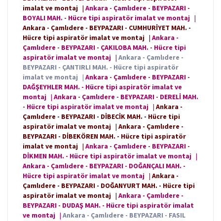
imalat ve montaj
|
Ankara - Çamlıdere - BEYPAZARI -
BOYALI MAH. - Hücre tipi aspiratör imalat ve montaj
|
Ankara - Çamlıdere - BEYPAZARI - CUMHURİYET MAH. -
Hücre tipi aspiratör imalat ve montaj
|
Ankara -
Çamlıdere - BEYPAZARI - ÇAKILOBA MAH. - Hücre tipi
aspiratör imalat ve montaj
|
Ankara - Çamlıdere -
BEYPAZARI - ÇANTIRLI MAH. - Hücre tipi aspiratör
imalat ve montaj
|
Ankara - Çamlıdere - BEYPAZARI -
DAĞŞEYHLER MAH. - Hücre tipi aspiratör imalat ve
montaj
|
Ankara - Çamlıdere - BEYPAZARI - DERELİ MAH.
- Hücre tipi aspiratör imalat ve montaj
|
Ankara -
Çamlıdere - BEYPAZARI - DİBECİK MAH. - Hücre tipi
aspiratör imalat ve montaj
|
Ankara - Çamlıdere -
BEYPAZARI - DİBEKÖREN MAH. - Hücre tipi aspiratör
imalat ve montaj
|
Ankara - Çamlıdere - BEYPAZARI -
DİKMEN MAH. - Hücre tipi aspiratör imalat ve montaj
|
Ankara - Çamlıdere - BEYPAZARI - DOĞANÇALI MAH. -
Hücre tipi aspiratör imalat ve montaj
|
Ankara -
Çamlıdere - BEYPAZARI - DOĞANYURT MAH. - Hücre tipi
aspiratör imalat ve montaj
|
Ankara - Çamlıdere -
BEYPAZARI - DUDAŞ MAH. - Hücre tipi aspiratör imalat
ve montaj
|
Ankara - Çamlıdere - BEYPAZARI - FASIL