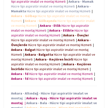
tipi aspiratör imalat ve montaj Hizmeti
|
Ankara - Mamak
Hücre tipi aspiratör imalat ve montaj Hizmeti
|
Ankara -
Mamakta
Hücre tipi aspiratör imalat ve montaj Hizmeti
|
Ankara - Gölbaşı
Hücre tipi aspiratör imalat ve montaj
Hizmeti
|
Ankara - Gölbaşında
Hücre tipi aspiratör imalat
ve montaj Hizmeti
|
Ankara - Etlik
Hücre tipi aspiratör
imalat ve montaj Hizmeti
|
Ankara - Etlikte
Hücre tipi
aspiratör imalat ve montaj Hizmeti
|
Ankara - Öveçler
Hücre tipi aspiratör imalat ve montaj Hizmeti
|
Ankara -
Öveçlerde
Hücre tipi aspiratör imalat ve montaj Hizmeti
|
Ankara - Balgat
Hücre tipi aspiratör imalat ve montaj
Hizmeti
|
Ankara - Balgatta
Hücre tipi aspiratör imalat ve
montaj Hizmeti
|
Ankara - Keçiören İncirli
Hücre tipi
aspiratör imalat ve montaj Hizmeti
|
Ankara - Keçiören
İncirlide
Hücre tipi aspiratör imalat ve montaj Hizmeti
|
Ankara - fd
Hücre tipi aspiratör imalat ve montaj Hizmeti
|
Ankara - fd
Hücre tipi aspiratör imalat ve montaj Hizmeti
|
Ankara - Altındağ - Hücre tipi aspiratör imalat ve
montaj
|
Ankara - Ayaş - Hücre tipi aspiratör imalat ve
montaj
|
Ankara - Bala - Hücre tipi aspiratör imalat ve
montaj
|
Ankara - Beypazarı - Hücre tipi aspiratör