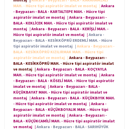
montaj
|
Ankara - Beypazarı - BALA - KARAHAMZALI
MAH. - Hücre tipi aspiratör imalat ve montaj
|
Ankara
- Beypazarı - BALA - KARTALTEPE MAH. - Hücre tipi
aspiratör imalat ve montaj
|
Ankara - Beypazarı -
BALA - KEKLİCEK MAH. - Hücre tipi aspiratör imalat ve
montaj
|
Ankara - Beypazarı - BALA - KERİŞLİ MAH. -
Hücre tipi aspiratör imalat ve montaj
|
Ankara -
Beypazarı - BALA - KESİKKÖPRÜ ERDEMLİ MAH. - Hücre
tipi aspiratör imalat ve montaj
|
Ankara - Beypazarı -
BALA - KESİKKÖPRÜ KIZILIRMAK MAH. - Hücre tipi
aspiratör imalat ve montaj
|
Ankara - Beypazarı -
BALA - KESİKKÖPRÜ MAH. - Hücre tipi aspiratör imalat
ve montaj
|
Ankara - Beypazarı - BALA - KOÇYAYLA
MAH. - Hücre tipi aspiratör imalat ve montaj
|
Ankara
- Beypazarı - BALA - KÖSELİ MAH. - Hücre tipi aspiratör
imalat ve montaj
|
Ankara - Beypazarı - BALA -
KÜÇÜKBAYAT MAH. - Hücre tipi aspiratör imalat ve
montaj
|
Ankara - Beypazarı - BALA - KÜÇÜKBIYIK MAH.
- Hücre tipi aspiratör imalat ve montaj
|
Ankara -
Beypazarı - BALA - KÜÇÜKBOYALIK MAH. - Hücre tipi
aspiratör imalat ve montaj
|
Ankara - Beypazarı -
BALA - KÜÇÜKCAMİLİ MAH. - Hücre tipi aspiratör imalat
ve montaj
|
Ankara - Beypazarı - BALA - SARIHÜYÜK