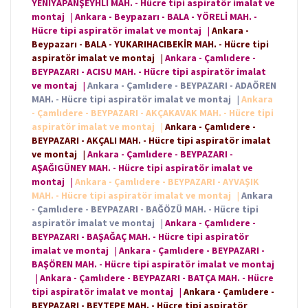
YENİYAPANŞEYHLİ MAH. - Hücre tipi aspiratör imalat ve
montaj
|
Ankara - Beypazarı - BALA - YÖRELİ MAH. -
Hücre tipi aspiratör imalat ve montaj
|
Ankara -
Beypazarı - BALA - YUKARIHACIBEKİR MAH. - Hücre tipi
aspiratör imalat ve montaj
|
Ankara - Çamlıdere -
BEYPAZARI - ACISU MAH. - Hücre tipi aspiratör imalat
ve montaj
|
Ankara - Çamlıdere - BEYPAZARI - ADAÖREN
MAH. - Hücre tipi aspiratör imalat ve montaj
|
Ankara
- Çamlıdere - BEYPAZARI - AKÇAKAVAK MAH. - Hücre tipi
aspiratör imalat ve montaj
|
Ankara - Çamlıdere -
BEYPAZARI - AKÇALI MAH. - Hücre tipi aspiratör imalat
ve montaj
|
Ankara - Çamlıdere - BEYPAZARI -
AŞAĞIGÜNEY MAH. - Hücre tipi aspiratör imalat ve
montaj
|
Ankara - Çamlıdere - BEYPAZARI - AYVAŞIK
MAH. - Hücre tipi aspiratör imalat ve montaj
|
Ankara
- Çamlıdere - BEYPAZARI - BAĞÖZÜ MAH. - Hücre tipi
aspiratör imalat ve montaj
|
Ankara - Çamlıdere -
BEYPAZARI - BAŞAĞAÇ MAH. - Hücre tipi aspiratör
imalat ve montaj
|
Ankara - Çamlıdere - BEYPAZARI -
BAŞÖREN MAH. - Hücre tipi aspiratör imalat ve montaj
|
Ankara - Çamlıdere - BEYPAZARI - BATÇA MAH. - Hücre
tipi aspiratör imalat ve montaj
|
Ankara - Çamlıdere -
BEYPAZARI - BEYTEPE MAH. - Hücre tipi aspiratör