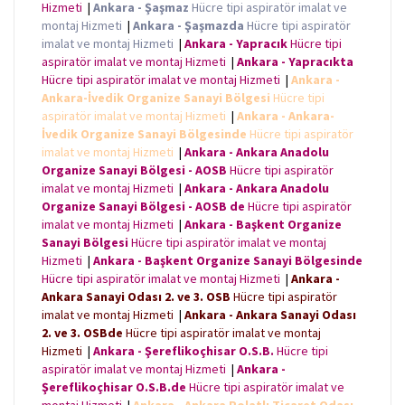
Hizmeti
|
Ankara - Şaşmaz
Hücre tipi aspiratör imalat ve
montaj Hizmeti
|
Ankara - Şaşmazda
Hücre tipi aspiratör
imalat ve montaj Hizmeti
|
Ankara - Yapracık
Hücre tipi
aspiratör imalat ve montaj Hizmeti
|
Ankara - Yapracıkta
Hücre tipi aspiratör imalat ve montaj Hizmeti
|
Ankara -
Ankara-İvedik Organize Sanayi Bölgesi
Hücre tipi
aspiratör imalat ve montaj Hizmeti
|
Ankara - Ankara-
İvedik Organize Sanayi Bölgesinde
Hücre tipi aspiratör
imalat ve montaj Hizmeti
|
Ankara - Ankara Anadolu
Organize Sanayi Bölgesi - AOSB
Hücre tipi aspiratör
imalat ve montaj Hizmeti
|
Ankara - Ankara Anadolu
Organize Sanayi Bölgesi - AOSB de
Hücre tipi aspiratör
imalat ve montaj Hizmeti
|
Ankara - Başkent Organize
Sanayi Bölgesi
Hücre tipi aspiratör imalat ve montaj
Hizmeti
|
Ankara - Başkent Organize Sanayi Bölgesinde
Hücre tipi aspiratör imalat ve montaj Hizmeti
|
Ankara -
Ankara Sanayi Odası 2. ve 3. OSB
Hücre tipi aspiratör
imalat ve montaj Hizmeti
|
Ankara - Ankara Sanayi Odası
2. ve 3. OSBde
Hücre tipi aspiratör imalat ve montaj
Hizmeti
|
Ankara - Şereflikoçhisar O.S.B.
Hücre tipi
aspiratör imalat ve montaj Hizmeti
|
Ankara -
Şereflikoçhisar O.S.B.de
Hücre tipi aspiratör imalat ve