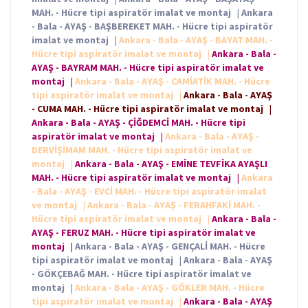
MAH. - Hücre tipi aspiratör imalat ve montaj
|
Ankara
- Bala - AYAŞ - BAŞBEREKET MAH. - Hücre tipi aspiratör
imalat ve montaj
|
Ankara - Bala - AYAŞ - BAYAT MAH. -
Hücre tipi aspiratör imalat ve montaj
|
Ankara - Bala -
AYAŞ - BAYRAM MAH. - Hücre tipi aspiratör imalat ve
montaj
|
Ankara - Bala - AYAŞ - CAMİATİK MAH. - Hücre
tipi aspiratör imalat ve montaj
|
Ankara - Bala - AYAŞ
- CUMA MAH. - Hücre tipi aspiratör imalat ve montaj
|
Ankara - Bala - AYAŞ - ÇİĞDEMCİ MAH. - Hücre tipi
aspiratör imalat ve montaj
|
Ankara - Bala - AYAŞ -
DERVİŞİMAM MAH. - Hücre tipi aspiratör imalat ve
montaj
|
Ankara - Bala - AYAŞ - EMİNE TEVFİKA AYAŞLI
MAH. - Hücre tipi aspiratör imalat ve montaj
|
Ankara
- Bala - AYAŞ - EVCİ MAH. - Hücre tipi aspiratör imalat
ve montaj
|
Ankara - Bala - AYAŞ - FERAHFAKİ MAH. -
Hücre tipi aspiratör imalat ve montaj
|
Ankara - Bala -
AYAŞ - FERUZ MAH. - Hücre tipi aspiratör imalat ve
montaj
|
Ankara - Bala - AYAŞ - GENÇALİ MAH. - Hücre
tipi aspiratör imalat ve montaj
|
Ankara - Bala - AYAŞ
- GÖKÇEBAĞ MAH. - Hücre tipi aspiratör imalat ve
montaj
|
Ankara - Bala - AYAŞ - GÖKLER MAH. - Hücre
tipi aspiratör imalat ve montaj
|
Ankara - Bala - AYAŞ