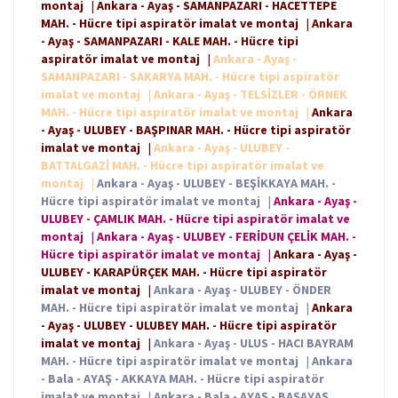
montaj
|
Ankara - Ayaş - SAMANPAZARI - HACETTEPE
MAH. - Hücre tipi aspiratör imalat ve montaj
|
Ankara
- Ayaş - SAMANPAZARI - KALE MAH. - Hücre tipi
aspiratör imalat ve montaj
|
Ankara - Ayaş -
SAMANPAZARI - SAKARYA MAH. - Hücre tipi aspiratör
imalat ve montaj
|
Ankara - Ayaş - TELSİZLER - ÖRNEK
MAH. - Hücre tipi aspiratör imalat ve montaj
|
Ankara
- Ayaş - ULUBEY - BAŞPINAR MAH. - Hücre tipi aspiratör
imalat ve montaj
|
Ankara - Ayaş - ULUBEY -
BATTALGAZİ MAH. - Hücre tipi aspiratör imalat ve
montaj
|
Ankara - Ayaş - ULUBEY - BEŞİKKAYA MAH. -
Hücre tipi aspiratör imalat ve montaj
|
Ankara - Ayaş -
ULUBEY - ÇAMLIK MAH. - Hücre tipi aspiratör imalat ve
montaj
|
Ankara - Ayaş - ULUBEY - FERİDUN ÇELİK MAH. -
Hücre tipi aspiratör imalat ve montaj
|
Ankara - Ayaş -
ULUBEY - KARAPÜRÇEK MAH. - Hücre tipi aspiratör
imalat ve montaj
|
Ankara - Ayaş - ULUBEY - ÖNDER
MAH. - Hücre tipi aspiratör imalat ve montaj
|
Ankara
- Ayaş - ULUBEY - ULUBEY MAH. - Hücre tipi aspiratör
imalat ve montaj
|
Ankara - Ayaş - ULUS - HACI BAYRAM
MAH. - Hücre tipi aspiratör imalat ve montaj
|
Ankara
- Bala - AYAŞ - AKKAYA MAH. - Hücre tipi aspiratör
imalat ve montaj
|
Ankara - Bala - AYAŞ - BAŞAYAŞ