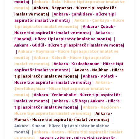
montaj
|
Ankara - Bala - Hücre tipi aspiratör imalat ve
montaj
|
Ankara - Beypazarı - Hücre tipi aspiratör
imalat ve montaj
|
Ankara - Çamlıdere - Hücre tipi
aspiratör imalat ve montaj
|
Ankara - Çankaya - Hücre
tipi aspiratör imalat ve montaj
|
Ankara - Çubuk -
Hücre tipi aspiratör imalat ve montaj
|
Ankara -
Elmadağ - Hücre tipi aspiratör imalat ve montaj
|
Ankara - Güdül - Hücre tipi aspiratör imalat ve montaj
|
Ankara - Haymana - Hücre tipi aspiratör imalat ve
montaj
|
Ankara - Kalecik - Hücre tipi aspiratör
imalat ve montaj
|
Ankara - Kızılcahamam - Hücre tipi
aspiratör imalat ve montaj
|
Ankara - Nallıhan - Hücre
tipi aspiratör imalat ve montaj
|
Ankara - Polatlı -
Hücre tipi aspiratör imalat ve montaj
|
Ankara -
Şereflikoçhisar - Hücre tipi aspiratör imalat ve
montaj
|
Ankara - Yenimahalle - Hücre tipi aspiratör
imalat ve montaj
|
Ankara - Gölbaşı / Ankara - Hücre
tipi aspiratör imalat ve montaj
|
Ankara - Keçiören -
Hücre tipi aspiratör imalat ve montaj
|
Ankara -
Mamak - Hücre tipi aspiratör imalat ve montaj
|
Ankara - Sincan - Hücre tipi aspiratör imalat ve
montaj
|
Ankara - Kazan - Hücre tipi aspiratör imalat
ve montaj
|
Ankara - Akyurt - Hücre tipi aspiratör