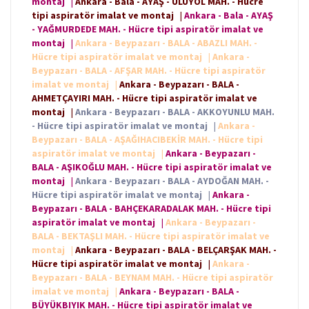
montaj
|
Ankara - Bala - AYAŞ - ULUYOL MAH. - Hücre
tipi aspiratör imalat ve montaj
|
Ankara - Bala - AYAŞ
- YAĞMURDEDE MAH. - Hücre tipi aspiratör imalat ve
montaj
|
Ankara - Beypazarı - BALA - ABAZLI MAH. -
Hücre tipi aspiratör imalat ve montaj
|
Ankara -
Beypazarı - BALA - AFŞAR MAH. - Hücre tipi aspiratör
imalat ve montaj
|
Ankara - Beypazarı - BALA -
AHMETÇAYIRI MAH. - Hücre tipi aspiratör imalat ve
montaj
|
Ankara - Beypazarı - BALA - AKKOYUNLU MAH.
- Hücre tipi aspiratör imalat ve montaj
|
Ankara -
Beypazarı - BALA - AŞAĞIHACIBEKİR MAH. - Hücre tipi
aspiratör imalat ve montaj
|
Ankara - Beypazarı -
BALA - AŞIKOĞLU MAH. - Hücre tipi aspiratör imalat ve
montaj
|
Ankara - Beypazarı - BALA - AYDOĞAN MAH. -
Hücre tipi aspiratör imalat ve montaj
|
Ankara -
Beypazarı - BALA - BAHÇEKARADALAK MAH. - Hücre tipi
aspiratör imalat ve montaj
|
Ankara - Beypazarı -
BALA - BEKTAŞLI MAH. - Hücre tipi aspiratör imalat ve
montaj
|
Ankara - Beypazarı - BALA - BELÇARŞAK MAH. -
Hücre tipi aspiratör imalat ve montaj
|
Ankara -
Beypazarı - BALA - BEYNAM MAH. - Hücre tipi aspiratör
imalat ve montaj
|
Ankara - Beypazarı - BALA -
BÜYÜKBIYIK MAH. - Hücre tipi aspiratör imalat ve