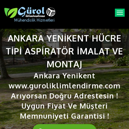
T
o
g
g
ANKARA YENIKENT HÜCRE
l
e
n
TIPI ASPIRATÖR IMALAT VE
a
v
MONTAJ
i
g
Ankara Yenikent
a
t
www.guroliklimlendirme.com
i
Arıyorsan Doğru Adrestesin !
o
n
Uygun Fiyat Ve Müşteri
Memnuniyeti Garantisi !