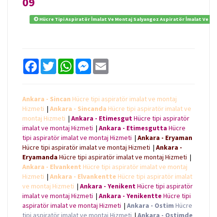
09
Hücre Tipi Aspiratör İmalat Ve Montaj Salyangoz Aspiratör İmalat Ve Mont
F
T
W
M
E
a
w
h
e
m
c
i
a
s
a
e
t
t
s
i
b
t
s
e
l
Ankara - Sincan
Hücre tipi aspiratör imalat ve montaj
o
e
A
n
Hizmeti
|
Ankara - Sincanda
Hücre tipi aspiratör imalat ve
o
r
p
g
k
p
e
montaj Hizmeti
|
Ankara - Etimesgut
Hücre tipi aspiratör
r
imalat ve montaj Hizmeti
|
Ankara - Etimesgutta
Hücre
tipi aspiratör imalat ve montaj Hizmeti
|
Ankara - Eryaman
Hücre tipi aspiratör imalat ve montaj Hizmeti
|
Ankara -
Eryamanda
Hücre tipi aspiratör imalat ve montaj Hizmeti
|
Ankara - Elvankent
Hücre tipi aspiratör imalat ve montaj
Hizmeti
|
Ankara - Elvankentte
Hücre tipi aspiratör imalat
ve montaj Hizmeti
|
Ankara - Yenikent
Hücre tipi aspiratör
imalat ve montaj Hizmeti
|
Ankara - Yenikentte
Hücre tipi
aspiratör imalat ve montaj Hizmeti
|
Ankara - Ostim
Hücre
tipi aspiratör imalat ve montaj Hizmeti
|
Ankara - Ostimde