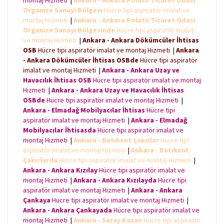
montaj Hizmeti
|
Ankara - Ankara Polatlı Ticaret Odası
Organize Sanayi Bölgesi
Hücre tipi aspiratör imalat ve
montaj Hizmeti
|
Ankara - Ankara Polatlı Ticaret Odası
Organize Sanayi Bölgesinde
Hücre tipi aspiratör imalat
ve montaj Hizmeti
|
Ankara - Ankara Dökümcüler İhtisas
OSB
Hücre tipi aspiratör imalat ve montaj Hizmeti
|
Ankara
- Ankara Dökümcüler İhtisas OSBde
Hücre tipi aspiratör
imalat ve montaj Hizmeti
|
Ankara - Ankara Uzay ve
Havacılık İhtisas OSB
Hücre tipi aspiratör imalat ve montaj
Hizmeti
|
Ankara - Ankara Uzay ve Havacılık İhtisas
OSBde
Hücre tipi aspiratör imalat ve montaj Hizmeti
|
Ankara - Elmadağ Mobilyacılar İhtisas
Hücre tipi
aspiratör imalat ve montaj Hizmeti
|
Ankara - Elmadağ
Mobilyacılar İhtisasda
Hücre tipi aspiratör imalat ve
montaj Hizmeti
|
Ankara - Batıkent Çakırlar
Hücre tipi
aspiratör imalat ve montaj Hizmeti
|
Ankara - Batıkent
Çakırlarda
Hücre tipi aspiratör imalat ve montaj Hizmeti
|
Ankara - Ankara Kızılay
Hücre tipi aspiratör imalat ve
montaj Hizmeti
|
Ankara - Ankara Kızılayda
Hücre tipi
aspiratör imalat ve montaj Hizmeti
|
Ankara - Ankara
Çankaya
Hücre tipi aspiratör imalat ve montaj Hizmeti
|
Ankara - Ankara Çankayada
Hücre tipi aspiratör imalat ve
montaj Hizmeti
|
Ankara - Saray Kazan
Hücre tipi aspiratör