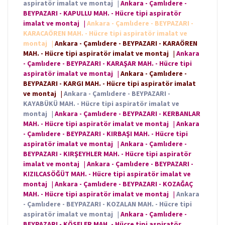
aspiratör imalat ve montaj
|
Ankara - Çamlıdere -
BEYPAZARI - KAPULLU MAH. - Hücre tipi aspiratör
imalat ve montaj
|
Ankara - Çamlıdere - BEYPAZARI -
KARACAÖREN MAH. - Hücre tipi aspiratör imalat ve
montaj
|
Ankara - Çamlıdere - BEYPAZARI - KARAÖREN
MAH. - Hücre tipi aspiratör imalat ve montaj
|
Ankara
- Çamlıdere - BEYPAZARI - KARAŞAR MAH. - Hücre tipi
aspiratör imalat ve montaj
|
Ankara - Çamlıdere -
BEYPAZARI - KARGI MAH. - Hücre tipi aspiratör imalat
ve montaj
|
Ankara - Çamlıdere - BEYPAZARI -
KAYABÜKÜ MAH. - Hücre tipi aspiratör imalat ve
montaj
|
Ankara - Çamlıdere - BEYPAZARI - KERBANLAR
MAH. - Hücre tipi aspiratör imalat ve montaj
|
Ankara
- Çamlıdere - BEYPAZARI - KIRBAŞI MAH. - Hücre tipi
aspiratör imalat ve montaj
|
Ankara - Çamlıdere -
BEYPAZARI - KIRŞEYHLER MAH. - Hücre tipi aspiratör
imalat ve montaj
|
Ankara - Çamlıdere - BEYPAZARI -
KIZILCASÖĞÜT MAH. - Hücre tipi aspiratör imalat ve
montaj
|
Ankara - Çamlıdere - BEYPAZARI - KOZAĞAÇ
MAH. - Hücre tipi aspiratör imalat ve montaj
|
Ankara
- Çamlıdere - BEYPAZARI - KOZALAN MAH. - Hücre tipi
aspiratör imalat ve montaj
|
Ankara - Çamlıdere -
BEYPAZARI - KÖSELER MAH. - Hücre tipi aspiratör