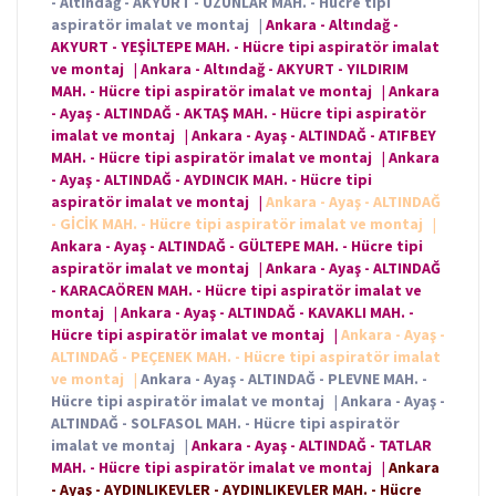
- Altındağ - AKYURT - UZUNLAR MAH. - Hücre tipi
aspiratör imalat ve montaj
|
Ankara - Altındağ -
AKYURT - YEŞİLTEPE MAH. - Hücre tipi aspiratör imalat
ve montaj
|
Ankara - Altındağ - AKYURT - YILDIRIM
MAH. - Hücre tipi aspiratör imalat ve montaj
|
Ankara
- Ayaş - ALTINDAĞ - AKTAŞ MAH. - Hücre tipi aspiratör
imalat ve montaj
|
Ankara - Ayaş - ALTINDAĞ - ATIFBEY
MAH. - Hücre tipi aspiratör imalat ve montaj
|
Ankara
- Ayaş - ALTINDAĞ - AYDINCIK MAH. - Hücre tipi
aspiratör imalat ve montaj
|
Ankara - Ayaş - ALTINDAĞ
- GİCİK MAH. - Hücre tipi aspiratör imalat ve montaj
|
Ankara - Ayaş - ALTINDAĞ - GÜLTEPE MAH. - Hücre tipi
aspiratör imalat ve montaj
|
Ankara - Ayaş - ALTINDAĞ
- KARACAÖREN MAH. - Hücre tipi aspiratör imalat ve
montaj
|
Ankara - Ayaş - ALTINDAĞ - KAVAKLI MAH. -
Hücre tipi aspiratör imalat ve montaj
|
Ankara - Ayaş -
ALTINDAĞ - PEÇENEK MAH. - Hücre tipi aspiratör imalat
ve montaj
|
Ankara - Ayaş - ALTINDAĞ - PLEVNE MAH. -
Hücre tipi aspiratör imalat ve montaj
|
Ankara - Ayaş -
ALTINDAĞ - SOLFASOL MAH. - Hücre tipi aspiratör
imalat ve montaj
|
Ankara - Ayaş - ALTINDAĞ - TATLAR
MAH. - Hücre tipi aspiratör imalat ve montaj
|
Ankara
- Ayaş - AYDINLIKEVLER - AYDINLIKEVLER MAH. - Hücre