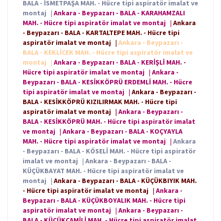
BALA - İSMETPAŞA MAH. - Hücre tipi aspiratör imalat ve
montaj
|
Ankara - Beypazarı - BALA - KARAHAMZALI
MAH. - Hücre tipi aspiratör imalat ve montaj
|
Ankara
- Beypazarı - BALA - KARTALTEPE MAH. - Hücre tipi
aspiratör imalat ve montaj
|
Ankara - Beypazarı -
BALA - KEKLİCEK MAH. - Hücre tipi aspiratör imalat ve
montaj
|
Ankara - Beypazarı - BALA - KERİŞLİ MAH. -
Hücre tipi aspiratör imalat ve montaj
|
Ankara -
Beypazarı - BALA - KESİKKÖPRÜ ERDEMLİ MAH. - Hücre
tipi aspiratör imalat ve montaj
|
Ankara - Beypazarı -
BALA - KESİKKÖPRÜ KIZILIRMAK MAH. - Hücre tipi
aspiratör imalat ve montaj
|
Ankara - Beypazarı -
BALA - KESİKKÖPRÜ MAH. - Hücre tipi aspiratör imalat
ve montaj
|
Ankara - Beypazarı - BALA - KOÇYAYLA
MAH. - Hücre tipi aspiratör imalat ve montaj
|
Ankara
- Beypazarı - BALA - KÖSELİ MAH. - Hücre tipi aspiratör
imalat ve montaj
|
Ankara - Beypazarı - BALA -
KÜÇÜKBAYAT MAH. - Hücre tipi aspiratör imalat ve
montaj
|
Ankara - Beypazarı - BALA - KÜÇÜKBIYIK MAH.
- Hücre tipi aspiratör imalat ve montaj
|
Ankara -
Beypazarı - BALA - KÜÇÜKBOYALIK MAH. - Hücre tipi
aspiratör imalat ve montaj
|
Ankara - Beypazarı -
BALA - KÜÇÜKCAMİLİ MAH. - Hücre tipi aspiratör imalat