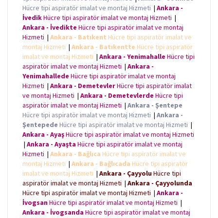
Hücre tipi aspiratör imalat ve montaj Hizmeti
|
Ankara -
İvedik
Hücre tipi aspiratör imalat ve montaj Hizmeti
|
Ankara - İvedikte
Hücre tipi aspiratör imalat ve montaj
Hizmeti
|
Ankara - Batıkent
Hücre tipi aspiratör imalat ve
montaj Hizmeti
|
Ankara - Batıkentte
Hücre tipi aspiratör
imalat ve montaj Hizmeti
|
Ankara - Yenimahalle
Hücre tipi
aspiratör imalat ve montaj Hizmeti
|
Ankara -
Yenimahallede
Hücre tipi aspiratör imalat ve montaj
Hizmeti
|
Ankara - Demetevler
Hücre tipi aspiratör imalat
ve montaj Hizmeti
|
Ankara - Demetevlerde
Hücre tipi
aspiratör imalat ve montaj Hizmeti
|
Ankara - Şentepe
Hücre tipi aspiratör imalat ve montaj Hizmeti
|
Ankara -
Şentepede
Hücre tipi aspiratör imalat ve montaj Hizmeti
|
Ankara - Ayaş
Hücre tipi aspiratör imalat ve montaj Hizmeti
|
Ankara - Ayaşta
Hücre tipi aspiratör imalat ve montaj
Hizmeti
|
Ankara - Bağlıca
Hücre tipi aspiratör imalat ve
montaj Hizmeti
|
Ankara - Bağlıcada
Hücre tipi aspiratör
imalat ve montaj Hizmeti
|
Ankara - Çayyolu
Hücre tipi
aspiratör imalat ve montaj Hizmeti
|
Ankara - Çayyolunda
Hücre tipi aspiratör imalat ve montaj Hizmeti
|
Ankara -
İvogsan
Hücre tipi aspiratör imalat ve montaj Hizmeti
|
Ankara - İvogsanda
Hücre tipi aspiratör imalat ve montaj