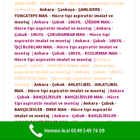
ÇAMLIDERE - YILANLI MAH. - Hücre tipi aspiratör imalat
ve montaj
|
Ankara - Çankaya - ÇAMLIDERE -
YONCATEPE MAH. - Hücre tipi aspiratör imalat ve
montaj
|
Ankara - Çubuk - 100.YIL - ÇİĞDEM MAH. -
Hücre tipi aspiratör imalat ve montaj
|
Ankara -
Çubuk - 100.YIL - ÇUKURAMBAR MAH. - Hücre tipi
aspiratör imalat ve montaj
|
Ankara - Çubuk - 100.YIL -
İŞÇİ BLOKLARI MAH. - Hücre tipi aspiratör imalat ve
montaj
|
Ankara - Çubuk - 100.YIL - KIZILIRMAK MAH. -
Hücre tipi aspiratör imalat ve montaj
|
Ankara -
Çubuk - 100.YIL - MUSTAFA KEMAL MAH. - Hücre tipi
aspiratör imalat ve montaj
|
Ankara - Çubuk - 100.YIL -
SÖĞÜTÖZÜ MAH. - Hücre tipi aspiratör imalat ve
montaj
|
Ankara - Çubuk - AHLATLIBEL - AHLATLIBEL
MAH. - Hücre tipi aspiratör imalat ve montaj
|
Ankara
- Çubuk - BAHÇELİEVLER - BAHÇELİEVLER MAH. - Hücre
tipi aspiratör imalat ve montaj
|
Ankara - Çubuk -
BAHÇELİEVLER - EMEK MAH. - Hücre tipi aspiratör
imalat ve montaj
|
Ankara - Çubuk - BAHÇELİEVLER -
YUKARI BAHÇELİEVLER MAH. - Hücre tipi aspiratör
imalat ve montaj
|
Ankara - Çubuk - BALGAT - BALGAT
Hemen Ara! 0549 549 76 09
MAH. - Hücre tipi aspiratör imalat ve montaj
|
Ankara