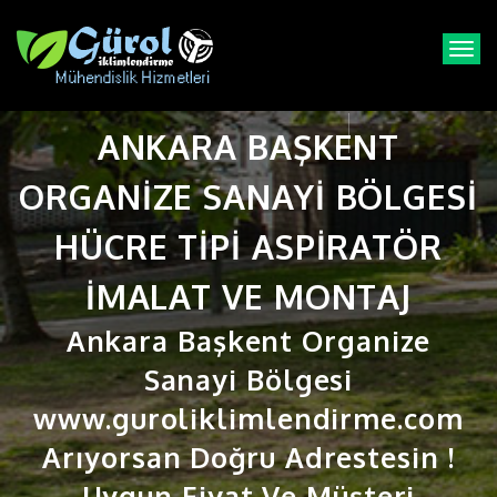
T
o
g
g
ANKARA BAŞKENT
l
e
n
ORGANIZE SANAYI BÖLGESI
a
v
HÜCRE TIPI ASPIRATÖR
i
g
IMALAT VE MONTAJ
a
t
Ankara Başkent Organize
i
o
Sanayi Bölgesi
n
www.guroliklimlendirme.com
Arıyorsan Doğru Adrestesin !
Uygun Fiyat Ve Müşteri