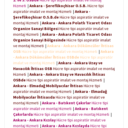
2. ve 3. OSBde
Hücre tipi aspiratör imalat ve montaj
Hizmeti
|
Ankara - Şereflikoçhisar O.S.B.
Hücre tipi
aspiratör imalat ve montaj Hizmeti
|
Ankara -
Şereflikoçhisar O.S.B.de
Hücre tipi aspiratör imalat ve
montaj Hizmeti
|
Ankara - Ankara Polatlı Ticaret Odası
Organize Sanayi Bölgesi
Hücre tipi aspiratör imalat ve
montaj Hizmeti
|
Ankara - Ankara Polatlı Ticaret Odası
Organize Sanayi Bölgesinde
Hücre tipi aspiratör imalat
ve montaj Hizmeti
|
Ankara - Ankara Dökümcüler İhtisas
OSB
Hücre tipi aspiratör imalat ve montaj Hizmeti
|
Ankara
- Ankara Dökümcüler İhtisas OSBde
Hücre tipi aspiratör
imalat ve montaj Hizmeti
|
Ankara - Ankara Uzay ve
Havacılık İhtisas OSB
Hücre tipi aspiratör imalat ve montaj
Hizmeti
|
Ankara - Ankara Uzay ve Havacılık İhtisas
OSBde
Hücre tipi aspiratör imalat ve montaj Hizmeti
|
Ankara - Elmadağ Mobilyacılar İhtisas
Hücre tipi
aspiratör imalat ve montaj Hizmeti
|
Ankara - Elmadağ
Mobilyacılar İhtisasda
Hücre tipi aspiratör imalat ve
montaj Hizmeti
|
Ankara - Batıkent Çakırlar
Hücre tipi
aspiratör imalat ve montaj Hizmeti
|
Ankara - Batıkent
Çakırlarda
Hücre tipi aspiratör imalat ve montaj Hizmeti
|
Ankara - Ankara Kızılay
Hücre tipi aspiratör imalat ve
montaj Hizmeti
|
Ankara - Ankara Kızılayda
Hücre tipi