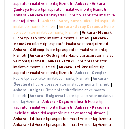
aspiratör imalat ve montaj Hizmeti
|
Ankara - Ankara
Çankaya
Hücre tipi aspiratör imalat ve montaj Hizmeti
|
Ankara - Ankara Çankayada
Hücre tipi aspiratör imalat ve
montaj Hizmeti
|
Ankara - Saray Kazan
Hücre tipi aspiratör
imalat ve montaj Hizmeti
|
Ankara - Saray Kazanda
Hücre
tipi aspiratör imalat ve montaj Hizmeti
|
Ankara - Mamak
Hücre tipi aspiratör imalat ve montaj Hizmeti
|
Ankara -
Mamakta
Hücre tipi aspiratör imalat ve montaj Hizmeti
|
Ankara - Gölbaşı
Hücre tipi aspiratör imalat ve montaj
Hizmeti
|
Ankara - Gölbaşında
Hücre tipi aspiratör imalat
ve montaj Hizmeti
|
Ankara - Etlik
Hücre tipi aspiratör
imalat ve montaj Hizmeti
|
Ankara - Etlikte
Hücre tipi
aspiratör imalat ve montaj Hizmeti
|
Ankara - Öveçler
Hücre tipi aspiratör imalat ve montaj Hizmeti
|
Ankara -
Öveçlerde
Hücre tipi aspiratör imalat ve montaj Hizmeti
|
Ankara - Balgat
Hücre tipi aspiratör imalat ve montaj
Hizmeti
|
Ankara - Balgatta
Hücre tipi aspiratör imalat ve
montaj Hizmeti
|
Ankara - Keçiören İncirli
Hücre tipi
aspiratör imalat ve montaj Hizmeti
|
Ankara - Keçiören
İncirlide
Hücre tipi aspiratör imalat ve montaj Hizmeti
|
Ankara - fd
Hücre tipi aspiratör imalat ve montaj Hizmeti
|
Ankara - fd
Hücre tipi aspiratör imalat ve montaj Hizmeti
|