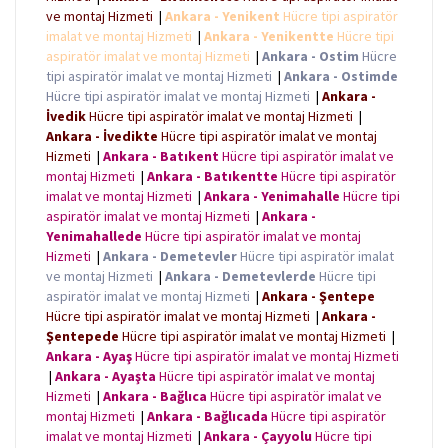
ve montaj Hizmeti
|
Ankara - Yenikent
Hücre tipi aspiratör
imalat ve montaj Hizmeti
|
Ankara - Yenikentte
Hücre tipi
aspiratör imalat ve montaj Hizmeti
|
Ankara - Ostim
Hücre
tipi aspiratör imalat ve montaj Hizmeti
|
Ankara - Ostimde
Hücre tipi aspiratör imalat ve montaj Hizmeti
|
Ankara -
İvedik
Hücre tipi aspiratör imalat ve montaj Hizmeti
|
Ankara - İvedikte
Hücre tipi aspiratör imalat ve montaj
Hizmeti
|
Ankara - Batıkent
Hücre tipi aspiratör imalat ve
montaj Hizmeti
|
Ankara - Batıkentte
Hücre tipi aspiratör
imalat ve montaj Hizmeti
|
Ankara - Yenimahalle
Hücre tipi
aspiratör imalat ve montaj Hizmeti
|
Ankara -
Yenimahallede
Hücre tipi aspiratör imalat ve montaj
Hizmeti
|
Ankara - Demetevler
Hücre tipi aspiratör imalat
ve montaj Hizmeti
|
Ankara - Demetevlerde
Hücre tipi
aspiratör imalat ve montaj Hizmeti
|
Ankara - Şentepe
Hücre tipi aspiratör imalat ve montaj Hizmeti
|
Ankara -
Şentepede
Hücre tipi aspiratör imalat ve montaj Hizmeti
|
Ankara - Ayaş
Hücre tipi aspiratör imalat ve montaj Hizmeti
|
Ankara - Ayaşta
Hücre tipi aspiratör imalat ve montaj
Hizmeti
|
Ankara - Bağlıca
Hücre tipi aspiratör imalat ve
montaj Hizmeti
|
Ankara - Bağlıcada
Hücre tipi aspiratör
imalat ve montaj Hizmeti
|
Ankara - Çayyolu
Hücre tipi