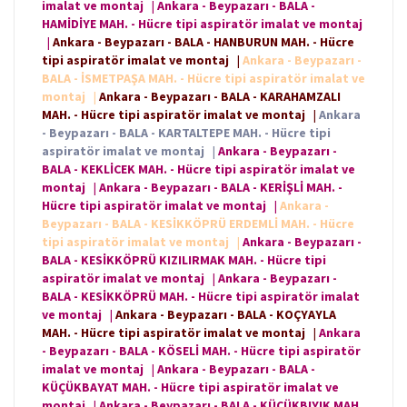
imalat ve montaj
|
Ankara - Beypazarı - BALA -
HAMİDİYE MAH. - Hücre tipi aspiratör imalat ve montaj
|
Ankara - Beypazarı - BALA - HANBURUN MAH. - Hücre
tipi aspiratör imalat ve montaj
|
Ankara - Beypazarı -
BALA - İSMETPAŞA MAH. - Hücre tipi aspiratör imalat ve
montaj
|
Ankara - Beypazarı - BALA - KARAHAMZALI
MAH. - Hücre tipi aspiratör imalat ve montaj
|
Ankara
- Beypazarı - BALA - KARTALTEPE MAH. - Hücre tipi
aspiratör imalat ve montaj
|
Ankara - Beypazarı -
BALA - KEKLİCEK MAH. - Hücre tipi aspiratör imalat ve
montaj
|
Ankara - Beypazarı - BALA - KERİŞLİ MAH. -
Hücre tipi aspiratör imalat ve montaj
|
Ankara -
Beypazarı - BALA - KESİKKÖPRÜ ERDEMLİ MAH. - Hücre
tipi aspiratör imalat ve montaj
|
Ankara - Beypazarı -
BALA - KESİKKÖPRÜ KIZILIRMAK MAH. - Hücre tipi
aspiratör imalat ve montaj
|
Ankara - Beypazarı -
BALA - KESİKKÖPRÜ MAH. - Hücre tipi aspiratör imalat
ve montaj
|
Ankara - Beypazarı - BALA - KOÇYAYLA
MAH. - Hücre tipi aspiratör imalat ve montaj
|
Ankara
- Beypazarı - BALA - KÖSELİ MAH. - Hücre tipi aspiratör
imalat ve montaj
|
Ankara - Beypazarı - BALA -
KÜÇÜKBAYAT MAH. - Hücre tipi aspiratör imalat ve
montaj
|
Ankara - Beypazarı - BALA - KÜÇÜKBIYIK MAH.