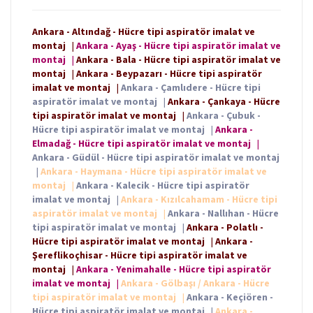
Ankara - Altındağ - Hücre tipi aspiratör imalat ve
montaj
|
Ankara - Ayaş - Hücre tipi aspiratör imalat ve
montaj
|
Ankara - Bala - Hücre tipi aspiratör imalat ve
montaj
|
Ankara - Beypazarı - Hücre tipi aspiratör
imalat ve montaj
|
Ankara - Çamlıdere - Hücre tipi
aspiratör imalat ve montaj
|
Ankara - Çankaya - Hücre
tipi aspiratör imalat ve montaj
|
Ankara - Çubuk -
Hücre tipi aspiratör imalat ve montaj
|
Ankara -
Elmadağ - Hücre tipi aspiratör imalat ve montaj
|
Ankara - Güdül - Hücre tipi aspiratör imalat ve montaj
|
Ankara - Haymana - Hücre tipi aspiratör imalat ve
montaj
|
Ankara - Kalecik - Hücre tipi aspiratör
imalat ve montaj
|
Ankara - Kızılcahamam - Hücre tipi
aspiratör imalat ve montaj
|
Ankara - Nallıhan - Hücre
tipi aspiratör imalat ve montaj
|
Ankara - Polatlı -
Hücre tipi aspiratör imalat ve montaj
|
Ankara -
Şereflikoçhisar - Hücre tipi aspiratör imalat ve
montaj
|
Ankara - Yenimahalle - Hücre tipi aspiratör
imalat ve montaj
|
Ankara - Gölbaşı / Ankara - Hücre
tipi aspiratör imalat ve montaj
|
Ankara - Keçiören -
Hücre tipi aspiratör imalat ve montaj
|
Ankara -