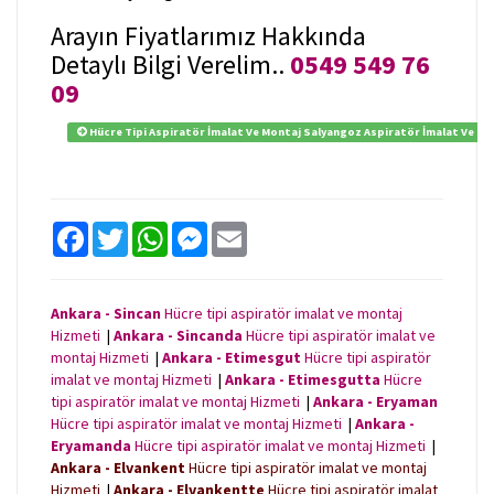
Arayın Fiyatlarımız Hakkında
Detaylı Bilgi Verelim..
0549 549 76
09
Hücre Tipi Aspiratör İmalat Ve Montaj Salyangoz Aspiratör İmalat Ve Mont
F
T
W
M
E
a
w
h
e
m
c
i
a
s
a
e
t
t
s
i
b
t
s
e
l
Ankara - Sincan
Hücre tipi aspiratör imalat ve montaj
o
e
A
n
Hizmeti
|
Ankara - Sincanda
Hücre tipi aspiratör imalat ve
o
r
p
g
k
p
e
montaj Hizmeti
|
Ankara - Etimesgut
Hücre tipi aspiratör
r
imalat ve montaj Hizmeti
|
Ankara - Etimesgutta
Hücre
tipi aspiratör imalat ve montaj Hizmeti
|
Ankara - Eryaman
Hücre tipi aspiratör imalat ve montaj Hizmeti
|
Ankara -
Eryamanda
Hücre tipi aspiratör imalat ve montaj Hizmeti
|
Ankara - Elvankent
Hücre tipi aspiratör imalat ve montaj
Hizmeti
|
Ankara - Elvankentte
Hücre tipi aspiratör imalat