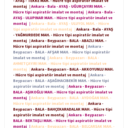
- AYAŞ - TEKKE MAH. - Hücre tipi aspiratör imalat ve
montaj
|
Ankara - Bala - AYAŞ - UĞURÇAYIRI MAH. -
Hücre tipi aspiratör imalat ve montaj
|
Ankara - Bala -
AYAŞ - ULUPINAR MAH. - Hücre tipi aspiratör imalat ve
montaj
|
Ankara - Bala - AYAŞ - ULUYOL MAH. - Hücre
tipi aspiratör imalat ve montaj
|
Ankara - Bala - AYAŞ
- YAĞMURDEDE MAH. - Hücre tipi aspiratör imalat ve
montaj
|
Ankara - Beypazarı - BALA - ABAZLI MAH. -
Hücre tipi aspiratör imalat ve montaj
|
Ankara -
Beypazarı - BALA - AFŞAR MAH. - Hücre tipi aspiratör
imalat ve montaj
|
Ankara - Beypazarı - BALA -
AHMETÇAYIRI MAH. - Hücre tipi aspiratör imalat ve
montaj
|
Ankara - Beypazarı - BALA - AKKOYUNLU MAH.
- Hücre tipi aspiratör imalat ve montaj
|
Ankara -
Beypazarı - BALA - AŞAĞIHACIBEKİR MAH. - Hücre tipi
aspiratör imalat ve montaj
|
Ankara - Beypazarı -
BALA - AŞIKOĞLU MAH. - Hücre tipi aspiratör imalat ve
montaj
|
Ankara - Beypazarı - BALA - AYDOĞAN MAH. -
Hücre tipi aspiratör imalat ve montaj
|
Ankara -
Beypazarı - BALA - BAHÇEKARADALAK MAH. - Hücre tipi
aspiratör imalat ve montaj
|
Ankara - Beypazarı -
BALA - BEKTAŞLI MAH. - Hücre tipi aspiratör imalat ve
montaj
|
Ankara - Beypazarı - BALA - BELÇARŞAK MAH. -