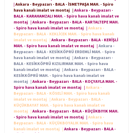
|
Ankara - Beypazarı - BALA - İSMETPAŞA MAH. - Spiro
hava kanalı imalat ve montaj
|
Ankara - Beypazarı -
BALA - KARAHAMZALI MAH. - Spiro hava kanalı imalat ve
montaj
|
Ankara - Beypazarı - BALA - KARTALTEPE MAH.
- Spiro hava kanalı imalat ve montaj
|
Ankara -
Beypazarı - BALA - KEKLİCEK MAH. - Spiro hava kanalı
imalat ve montaj
|
Ankara - Beypazarı - BALA - KERİŞLİ
MAH. - Spiro hava kanalı imalat ve montaj
|
Ankara -
Beypazarı - BALA - KESİKKÖPRÜ ERDEMLİ MAH. - Spiro
hava kanalı imalat ve montaj
|
Ankara - Beypazarı -
BALA - KESİKKÖPRÜ KIZILIRMAK MAH. - Spiro hava
kanalı imalat ve montaj
|
Ankara - Beypazarı - BALA -
KESİKKÖPRÜ MAH. - Spiro hava kanalı imalat ve
montaj
|
Ankara - Beypazarı - BALA - KOÇYAYLA MAH. -
Spiro hava kanalı imalat ve montaj
|
Ankara -
Beypazarı - BALA - KÖSELİ MAH. - Spiro hava kanalı
imalat ve montaj
|
Ankara - Beypazarı - BALA -
KÜÇÜKBAYAT MAH. - Spiro hava kanalı imalat ve
montaj
|
Ankara - Beypazarı - BALA - KÜÇÜKBIYIK MAH.
- Spiro hava kanalı imalat ve montaj
|
Ankara -
Beypazarı - BALA - KÜÇÜKBOYALIK MAH. - Spiro hava
kanalı imalat ve montaj
|
Ankara - Beypazarı - BALA -