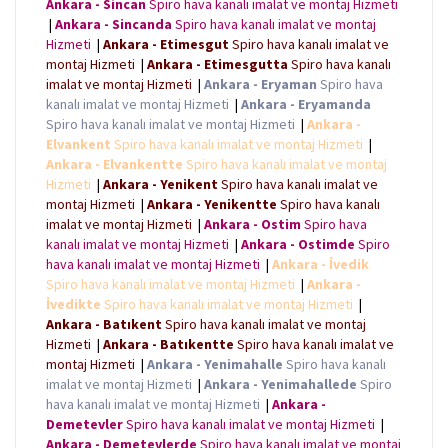
Ankara - Sincan
Spiro hava kanalı imalat ve montaj Hizmeti
o
e
A
n
|
Ankara - Sincanda
Spiro hava kanalı imalat ve montaj
o
r
p
g
k
p
e
Hizmeti
|
Ankara - Etimesgut
Spiro hava kanalı imalat ve
r
montaj Hizmeti
|
Ankara - Etimesgutta
Spiro hava kanalı
imalat ve montaj Hizmeti
|
Ankara - Eryaman
Spiro hava
kanalı imalat ve montaj Hizmeti
|
Ankara - Eryamanda
Spiro hava kanalı imalat ve montaj Hizmeti
|
Ankara -
Elvankent
Spiro hava kanalı imalat ve montaj Hizmeti
|
Ankara - Elvankentte
Spiro hava kanalı imalat ve montaj
Hizmeti
|
Ankara - Yenikent
Spiro hava kanalı imalat ve
montaj Hizmeti
|
Ankara - Yenikentte
Spiro hava kanalı
imalat ve montaj Hizmeti
|
Ankara - Ostim
Spiro hava
kanalı imalat ve montaj Hizmeti
|
Ankara - Ostimde
Spiro
hava kanalı imalat ve montaj Hizmeti
|
Ankara - İvedik
Spiro hava kanalı imalat ve montaj Hizmeti
|
Ankara -
İvedikte
Spiro hava kanalı imalat ve montaj Hizmeti
|
Ankara - Batıkent
Spiro hava kanalı imalat ve montaj
Hizmeti
|
Ankara - Batıkentte
Spiro hava kanalı imalat ve
montaj Hizmeti
|
Ankara - Yenimahalle
Spiro hava kanalı
imalat ve montaj Hizmeti
|
Ankara - Yenimahallede
Spiro
hava kanalı imalat ve montaj Hizmeti
|
Ankara -
Demetevler
Spiro hava kanalı imalat ve montaj Hizmeti
|
Ankara - Demetevlerde
Spiro hava kanalı imalat ve montaj