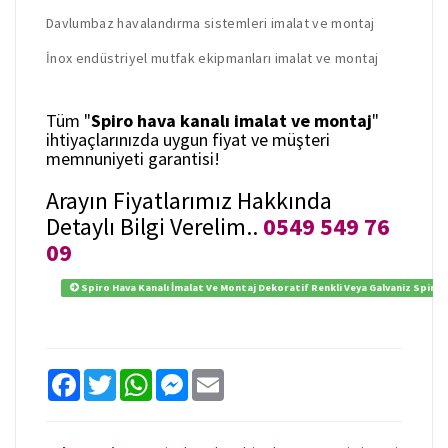
Davlumbaz havalandırma sistemleri imalat ve montaj
İnox endüstriyel mutfak ekipmanları imalat ve montaj
Tüm "
Spiro hava kanalı imalat ve montaj
"
ihtiyaçlarınızda uygun fiyat ve müşteri
memnuniyeti garantisi!
Arayın Fiyatlarımız Hakkında
Detaylı Bilgi Verelim..
0549 549 76
09
Spiro Hava Kanalı İmalat Ve Montaj Dekoratif Renkli Veya Galvaniz Spiro
F
T
W
M
E
a
w
h
e
m
c
i
a
s
a
e
t
t
s
i
b
t
s
e
l