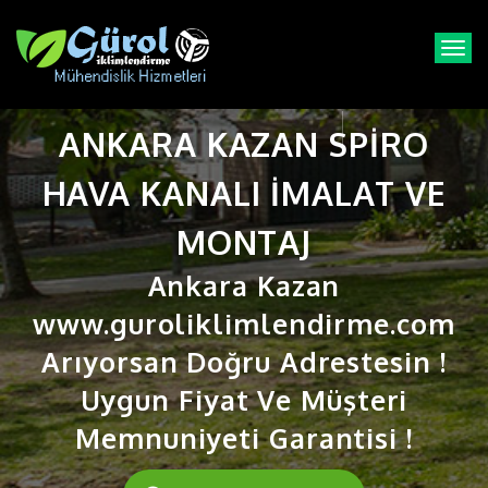
T
o
g
g
ANKARA KAZAN SPIRO
l
e
n
HAVA KANALI IMALAT VE
a
v
MONTAJ
i
g
Ankara Kazan
a
t
www.guroliklimlendirme.com
i
Arıyorsan Doğru Adrestesin !
o
n
Uygun Fiyat Ve Müşteri
Memnuniyeti Garantisi !