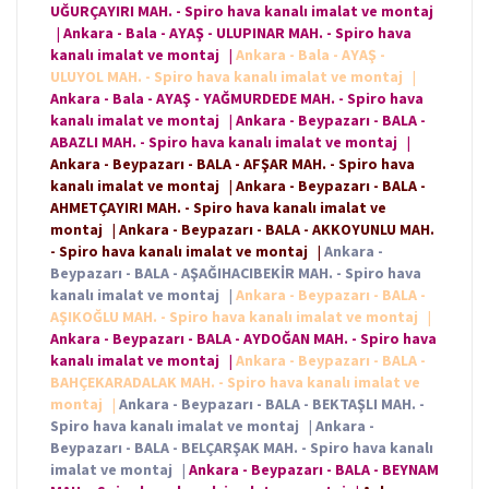
UĞURÇAYIRI MAH. - Spiro hava kanalı imalat ve montaj
|
Ankara - Bala - AYAŞ - ULUPINAR MAH. - Spiro hava
kanalı imalat ve montaj
|
Ankara - Bala - AYAŞ -
ULUYOL MAH. - Spiro hava kanalı imalat ve montaj
|
Ankara - Bala - AYAŞ - YAĞMURDEDE MAH. - Spiro hava
kanalı imalat ve montaj
|
Ankara - Beypazarı - BALA -
ABAZLI MAH. - Spiro hava kanalı imalat ve montaj
|
Ankara - Beypazarı - BALA - AFŞAR MAH. - Spiro hava
kanalı imalat ve montaj
|
Ankara - Beypazarı - BALA -
AHMETÇAYIRI MAH. - Spiro hava kanalı imalat ve
montaj
|
Ankara - Beypazarı - BALA - AKKOYUNLU MAH.
- Spiro hava kanalı imalat ve montaj
|
Ankara -
Beypazarı - BALA - AŞAĞIHACIBEKİR MAH. - Spiro hava
kanalı imalat ve montaj
|
Ankara - Beypazarı - BALA -
AŞIKOĞLU MAH. - Spiro hava kanalı imalat ve montaj
|
Ankara - Beypazarı - BALA - AYDOĞAN MAH. - Spiro hava
kanalı imalat ve montaj
|
Ankara - Beypazarı - BALA -
BAHÇEKARADALAK MAH. - Spiro hava kanalı imalat ve
montaj
|
Ankara - Beypazarı - BALA - BEKTAŞLI MAH. -
Spiro hava kanalı imalat ve montaj
|
Ankara -
Beypazarı - BALA - BELÇARŞAK MAH. - Spiro hava kanalı
imalat ve montaj
|
Ankara - Beypazarı - BALA - BEYNAM