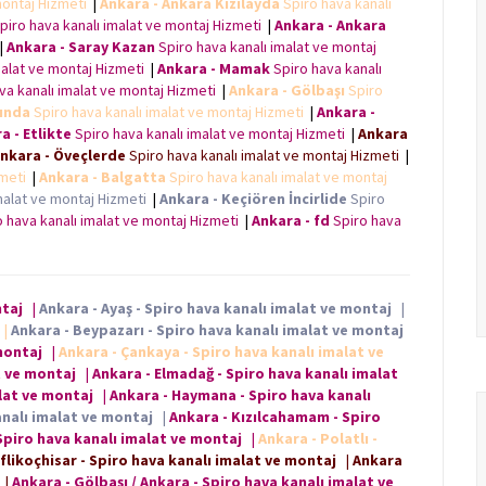
montaj Hizmeti
|
Ankara - Ankara Kızılayda
Spiro hava kanalı
piro hava kanalı imalat ve montaj Hizmeti
|
Ankara - Ankara
|
Ankara - Saray Kazan
Spiro hava kanalı imalat ve montaj
malat ve montaj Hizmeti
|
Ankara - Mamak
Spiro hava kanalı
va kanalı imalat ve montaj Hizmeti
|
Ankara - Gölbaşı
Spiro
şında
Spiro hava kanalı imalat ve montaj Hizmeti
|
Ankara -
a - Etlikte
Spiro hava kanalı imalat ve montaj Hizmeti
|
Ankara
nkara - Öveçlerde
Spiro hava kanalı imalat ve montaj Hizmeti
|
zmeti
|
Ankara - Balgatta
Spiro hava kanalı imalat ve montaj
malat ve montaj Hizmeti
|
Ankara - Keçiören İncirlide
Spiro
 hava kanalı imalat ve montaj Hizmeti
|
Ankara - fd
Spiro hava
ntaj
|
Ankara - Ayaş - Spiro hava kanalı imalat ve montaj
|
|
Ankara - Beypazarı - Spiro hava kanalı imalat ve montaj
montaj
|
Ankara - Çankaya - Spiro hava kanalı imalat ve
t ve montaj
|
Ankara - Elmadağ - Spiro hava kanalı imalat
alat ve montaj
|
Ankara - Haymana - Spiro hava kanalı
analı imalat ve montaj
|
Ankara - Kızılcahamam - Spiro
 Spiro hava kanalı imalat ve montaj
|
Ankara - Polatlı -
flikoçhisar - Spiro hava kanalı imalat ve montaj
|
Ankara
|
Ankara - Gölbaşı / Ankara - Spiro hava kanalı imalat ve