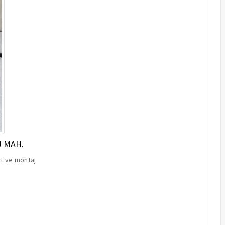
Ü MAH.
at ve montaj