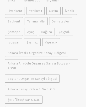
Sincan
Etimesgut
Eryaman
Elvankent
Yenikent
Ostim
İvedik
Batıkent
Yenimahalle
Demetevler
Şentepe
Ayaş
Bağlıca
Çayyolu
İvogsan
Şaşmaz
Yapracık
Ankara-İvedik Organize Sanayi Bölgesi
Ankara Anadolu Organize Sanayi Bölgesi -
AOSB
Başkent Organize Sanayi Bölgesi
Ankara Sanayi Odası 2. Ve 3. OSB
Şereflikoçhisar O.S.B.