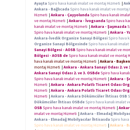
Ayaşta
Spiro hava kanalı imalat ve montaj Hizmeti
|
Ank
Ankara - Bağlıcada
Spiro hava kanalı imalat ve montaj
Hizmeti
|
Ankara - Çayyolunda
Spiro hava kanalı imal
ve montaj Hizmeti
|
Ankara - İvogsanda
Spiro hava ka
kanalı imalat ve montaj Hizmeti
|
Ankara - Şaşmazda
S
Spiro hava kanalı imalat ve montaj Hizmeti
|
Ankara - Y
Ankara-İvedik Organize Sanayi Bölgesi
Spiro hava k
Organize Sanayi Bölgesinde
Spiro hava kanalı imala
Sanayi Bölgesi - AOSB
Spiro hava kanalı imalat ve mo
Bölgesi - AOSB de
Spiro hava kanalı imalat ve montaj
hava kanalı imalat ve montaj Hizmeti
|
Ankara - Başken
montaj Hizmeti
|
Ankara - Ankara Sanayi Odası 2. ve 
Ankara Sanayi Odası 2. ve 3. OSBde
Spiro hava kanal
Spiro hava kanalı imalat ve montaj Hizmeti
|
Ankara - Ş
Hizmeti
|
Ankara - Ankara Polatlı Ticaret Odası Org
Hizmeti
|
Ankara - Ankara Polatlı Ticaret Odası Or
Hizmeti
|
Ankara - Ankara Dökümcüler İhtisas OSB
S
Dökümcüler İhtisas OSBde
Spiro hava kanalı imalat 
OSB
Spiro hava kanalı imalat ve montaj Hizmeti
|
Ankar
imalat ve montaj Hizmeti
|
Ankara - Elmadağ Mobilyacı
Ankara - Elmadağ Mobilyacılar İhtisasda
Spiro hava 
Spiro hava kanalı imalat ve montaj Hizmeti
|
Ankara - B