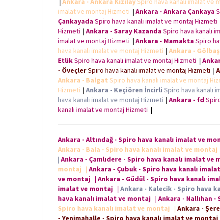
|
Ankara - Ankara Kızılay
Spiro hava kanalı imalat ve 
imalat ve montaj Hizmeti
|
Ankara - Ankara Çankaya
S
Çankayada
Spiro hava kanalı imalat ve montaj Hizmeti
Hizmeti
|
Ankara - Saray Kazanda
Spiro hava kanalı i
imalat ve montaj Hizmeti
|
Ankara - Mamakta
Spiro ha
hava kanalı imalat ve montaj Hizmeti
|
Ankara - Gölba
Etlik
Spiro hava kanalı imalat ve montaj Hizmeti
|
Ankar
- Öveçler
Spiro hava kanalı imalat ve montaj Hizmeti
|
A
Ankara - Balgat
Spiro hava kanalı imalat ve montaj Hi
Hizmeti
|
Ankara - Keçiören İncirli
Spiro hava kanalı i
hava kanalı imalat ve montaj Hizmeti
|
Ankara - fd
Spiro
kanalı imalat ve montaj Hizmeti
|
Ankara - Altındağ - Spiro hava kanalı imalat ve mo
Ankara - Bala - Spiro hava kanalı imalat ve montaj
|
Ankara - Çamlıdere - Spiro hava kanalı imalat ve 
montaj
|
Ankara - Çubuk - Spiro hava kanalı imala
ve montaj
|
Ankara - Güdül - Spiro hava kanalı im
imalat ve montaj
|
Ankara - Kalecik - Spiro hava k
hava kanalı imalat ve montaj
|
Ankara - Nallıhan -
Spiro hava kanalı imalat ve montaj
|
Ankara - Şere
- Yenimahalle - Spiro hava kanalı imalat ve montaj