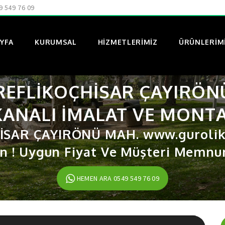
9 549 76 09
YFA
KURUMSAL
HIZMETLERIMIZ
ÜRÜNLERIM
EFLİKOÇHİSAR ÇAYIRÖN
KANALI IMALAT VE MONTA
İSAR ÇAYIRÖNÜ MAH. www.gurolik
n ! Uygun Fiyat Ve Müşteri Memnuni
HEMEN ARA 0549 549 76 09