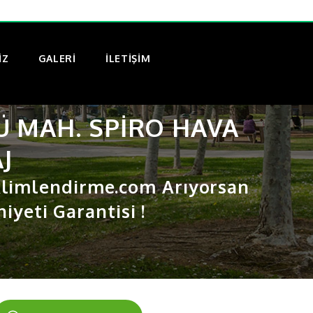
IZ
GALERI
İLETİŞİM
Ü MAH. SPIRO HAVA
J
limlendirme.com Arıyorsan
yeti Garantisi !