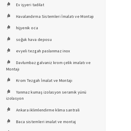
Ev işyeri tadilat
Havalandırma Sistemleri İmalatı ve Montajı
hijyenik oda
soğuk hava deposu
evyeli tezgah paslanmaz inox
Davlumbaz galvaniz krom çelik imalatı ve
Montajı
Krom Tezgah İmalat ve Montajı
Yanmaz kumaş izolasyon seramik yünü
izolasyon
Ankara iklimlendirme klima santrali
Baca sistemleri imalat ve montaj