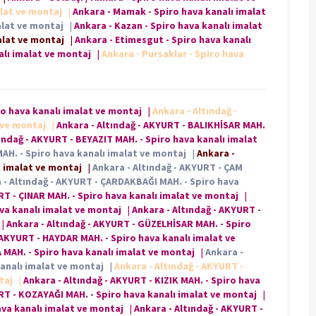
alat ve montaj
|
Ankara - Mamak - Spiro hava kanalı imalat
alat ve montaj
|
Ankara - Kazan - Spiro hava kanalı imalat
alat ve montaj
|
Ankara - Etimesgut - Spiro hava kanalı
alı imalat ve montaj
|
Ankara - Pursaklar - Spiro hava
ro hava kanalı imalat ve montaj
|
Ankara - Altındağ -
 ve montaj
|
Ankara - Altındağ - AKYURT - BALIKHİSAR MAH.
ındağ - AKYURT - BEYAZIT MAH. - Spiro hava kanalı imalat
AH. - Spiro hava kanalı imalat ve montaj
|
Ankara -
ı imalat ve montaj
|
Ankara - Altındağ - AKYURT - ÇAM
 - Altındağ - AKYURT - ÇARDAKBAĞI MAH. - Spiro hava
RT - ÇINAR MAH. - Spiro hava kanalı imalat ve montaj
|
ava kanalı imalat ve montaj
|
Ankara - Altındağ - AKYURT -
|
Ankara - Altındağ - AKYURT - GÜZELHİSAR MAH. - Spiro
 AKYURT - HAYDAR MAH. - Spiro hava kanalı imalat ve
 MAH. - Spiro hava kanalı imalat ve montaj
|
Ankara -
kanalı imalat ve montaj
|
Ankara - Altındağ - AKYURT -
ntaj
|
Ankara - Altındağ - AKYURT - KIZIK MAH. - Spiro hava
URT - KOZAYAĞI MAH. - Spiro hava kanalı imalat ve montaj
|
ava kanalı imalat ve montaj
|
Ankara - Altındağ - AKYURT -