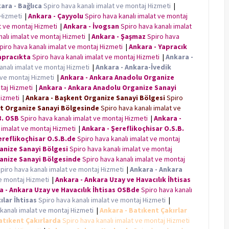
ara - Bağlıca
Spiro hava kanalı imalat ve montaj Hizmeti
|
 Hizmeti
|
Ankara - Çayyolu
Spiro hava kanalı imalat ve montaj
at ve montaj Hizmeti
|
Ankara - İvogsan
Spiro hava kanalı imalat
nalı imalat ve montaj Hizmeti
|
Ankara - Şaşmaz
Spiro hava
piro hava kanalı imalat ve montaj Hizmeti
|
Ankara - Yapracık
apracıkta
Spiro hava kanalı imalat ve montaj Hizmeti
|
Ankara -
analı imalat ve montaj Hizmeti
|
Ankara - Ankara-İvedik
t ve montaj Hizmeti
|
Ankara - Ankara Anadolu Organize
ntaj Hizmeti
|
Ankara - Ankara Anadolu Organize Sanayi
 Hizmeti
|
Ankara - Başkent Organize Sanayi Bölgesi
Spiro
t Organize Sanayi Bölgesinde
Spiro hava kanalı imalat ve
3. OSB
Spiro hava kanalı imalat ve montaj Hizmeti
|
Ankara -
ı imalat ve montaj Hizmeti
|
Ankara - Şereflikoçhisar O.S.B.
ereflikoçhisar O.S.B.de
Spiro hava kanalı imalat ve montaj
anize Sanayi Bölgesi
Spiro hava kanalı imalat ve montaj
ganize Sanayi Bölgesinde
Spiro hava kanalı imalat ve montaj
piro hava kanalı imalat ve montaj Hizmeti
|
Ankara - Ankara
ve montaj Hizmeti
|
Ankara - Ankara Uzay ve Havacılık İhtisas
a - Ankara Uzay ve Havacılık İhtisas OSBde
Spiro hava kanalı
lar İhtisas
Spiro hava kanalı imalat ve montaj Hizmeti
|
kanalı imalat ve montaj Hizmeti
|
Ankara - Batıkent Çakırlar
atıkent Çakırlarda
Spiro hava kanalı imalat ve montaj Hizmeti