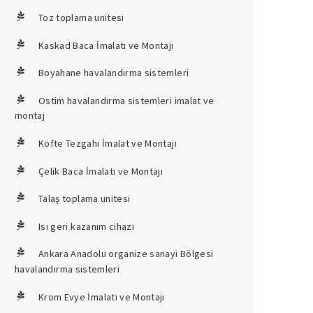
Toz toplama unitesi
Kaskad Baca İmalatı ve Montajı
Boyahane havalandırma sistemleri
Ostim havalandırma sistemleri imalat ve
montaj
Köfte Tezgahı İmalat ve Montajı
Çelik Baca İmalatı ve Montajı
Talaş toplama unitesi
Isı geri kazanım cihazı
Ankara Anadolu organize sanayi Bölgesi
havalandırma sistemleri
Krom Evye İmalatı ve Montajı