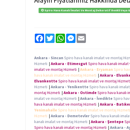
Arayın Fiyatlarımız Hakkında Deta
Spiro Hava Kanalı İmalat Ve Montaj Dekoratif Renkli Veya 
F
T
W
M
E
a
w
h
e
m
c
i
a
s
a
e
t
t
s
i
b
t
s
e
l
Ankara - Sincan
Spiro hava kanalı imalat ve montaj Hi
o
e
A
n
Hizmeti
|
Ankara - Etimesgut
Spiro hava kanalı imala
o
r
p
g
k
p
e
imalat ve montaj Hizmeti
|
Ankara - Eryaman
Spiro hav
r
hava kanalı imalat ve montaj Hizmeti
|
Ankara - Elvank
Elvankentte
Spiro hava kanalı imalat ve montaj Hizme
Hizmeti
|
Ankara - Yenikentte
Spiro hava kanalı imala
montaj Hizmeti
|
Ankara - Ostimde
Spiro hava kanalı 
imalat ve montaj Hizmeti
|
Ankara - İvedikte
Spiro hav
hava kanalı imalat ve montaj Hizmeti
|
Ankara - Batıke
Yenimahalle
Spiro hava kanalı imalat ve montaj Hizme
Hizmeti
|
Ankara - Demetevler
Spiro hava kanalı imal
kanalı imalat ve montaj Hizmeti
|
Ankara - Şentepe
Spi
Spiro hava kanalı imalat ve montaj Hizmeti
|
Ankara - A