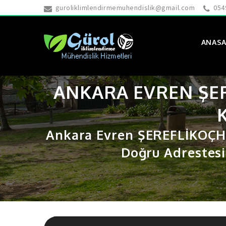
guroliklimlendirmemuhendislik@gmail.com
054
ANASA
ANKARA EVREN ŞER
Ankara Evren ŞEREFLİKOÇH
Doğru Adrestesi