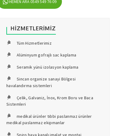
HEMEN ARA 0549 549 76 09
HIZMETLERIMIZ
Tüm Hizmetlerimiz
Alüminyum gofrajlı sac kaplama
Seramik yünü izolasyon kaplama
Sincan organize sanayi Bölgesi
havalandırma sistemleri
Çelik, Galvaniz, İnox, Krom Boru ve Baca
Sistemleri
medikal ürünler tıbbi paslanmaz ürünler
medikal paslanmaz ekipmanlar
Spiro hava kanalı imalat ve montaj