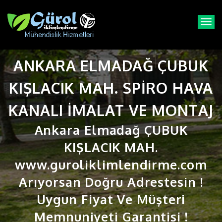
T
o
g
g
ANKARA ELMADAĞ ÇUBUK
l
e
n
KIŞLACIK MAH. SPIRO HAVA
a
v
KANALI IMALAT VE MONTAJ
i
g
Ankara Elmadağ ÇUBUK
a
t
KIŞLACIK MAH.
i
www.guroliklimlendirme.com
o
n
Arıyorsan Doğru Adrestesin !
Uygun Fiyat Ve Müşteri
Memnuniyeti Garantisi !