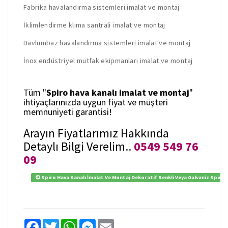
Fabrika havalandırma sistemleri imalat ve montaj
İklimlendirme klima santrali imalat ve montaj
Davlumbaz havalandırma sistemleri imalat ve montaj
İnox endüstriyel mutfak ekipmanları imalat ve montaj
Tüm "
Spiro hava kanalı imalat ve montaj
"
ihtiyaçlarınızda uygun fiyat ve müşteri
memnuniyeti garantisi!
Arayın Fiyatlarımız Hakkında
Detaylı Bilgi Verelim..
0549 549 76
09
Spiro Hava Kanalı İmalat Ve Montaj Dekoratif Renkli Veya Galvaniz Spiro
F
T
W
M
E