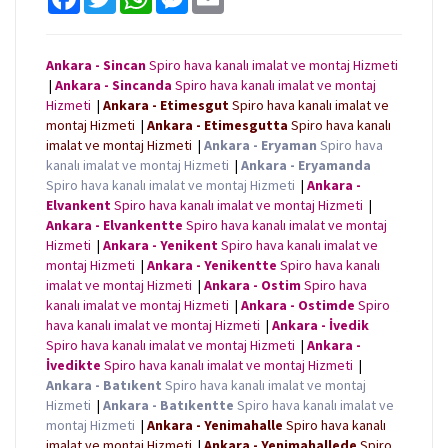
a
w
h
e
m
c
i
a
s
a
e
t
t
s
i
b
t
s
e
l
Ankara - Sincan
Spiro hava kanalı imalat ve montaj Hizmeti
o
e
A
n
|
Ankara - Sincanda
Spiro hava kanalı imalat ve montaj
o
r
p
g
k
p
e
Hizmeti
|
Ankara - Etimesgut
Spiro hava kanalı imalat ve
r
montaj Hizmeti
|
Ankara - Etimesgutta
Spiro hava kanalı
imalat ve montaj Hizmeti
|
Ankara - Eryaman
Spiro hava
kanalı imalat ve montaj Hizmeti
|
Ankara - Eryamanda
Spiro hava kanalı imalat ve montaj Hizmeti
|
Ankara -
Elvankent
Spiro hava kanalı imalat ve montaj Hizmeti
|
Ankara - Elvankentte
Spiro hava kanalı imalat ve montaj
Hizmeti
|
Ankara - Yenikent
Spiro hava kanalı imalat ve
montaj Hizmeti
|
Ankara - Yenikentte
Spiro hava kanalı
imalat ve montaj Hizmeti
|
Ankara - Ostim
Spiro hava
kanalı imalat ve montaj Hizmeti
|
Ankara - Ostimde
Spiro
hava kanalı imalat ve montaj Hizmeti
|
Ankara - İvedik
Spiro hava kanalı imalat ve montaj Hizmeti
|
Ankara -
İvedikte
Spiro hava kanalı imalat ve montaj Hizmeti
|
Ankara - Batıkent
Spiro hava kanalı imalat ve montaj
Hizmeti
|
Ankara - Batıkentte
Spiro hava kanalı imalat ve
montaj Hizmeti
|
Ankara - Yenimahalle
Spiro hava kanalı
imalat ve montaj Hizmeti
|
Ankara - Yenimahallede
Spiro