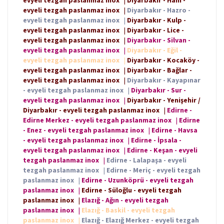
evyeli tezgah paslanmaz inox
|
Diyarbakır - Hazro -
evyeli tezgah paslanmaz inox
|
Diyarbakır - Kulp -
evyeli tezgah paslanmaz inox
|
Diyarbakır - Lice -
evyeli tezgah paslanmaz inox
|
Diyarbakır - Silvan -
evyeli tezgah paslanmaz inox
|
Diyarbakır - Eğil -
evyeli tezgah paslanmaz inox
|
Diyarbakır - Kocaköy -
evyeli tezgah paslanmaz inox
|
Diyarbakır - Bağlar -
evyeli tezgah paslanmaz inox
|
Diyarbakır - Kayapınar
- evyeli tezgah paslanmaz inox
|
Diyarbakır - Sur -
evyeli tezgah paslanmaz inox
|
Diyarbakır - Yenişehir /
Diyarbakır - evyeli tezgah paslanmaz inox
|
Edirne -
Edirne Merkez - evyeli tezgah paslanmaz inox
|
Edirne
- Enez - evyeli tezgah paslanmaz inox
|
Edirne - Havsa
- evyeli tezgah paslanmaz inox
|
Edirne - İpsala -
evyeli tezgah paslanmaz inox
|
Edirne - Keşan - evyeli
tezgah paslanmaz inox
|
Edirne - Lalapaşa - evyeli
tezgah paslanmaz inox
|
Edirne - Meriç - evyeli tezgah
paslanmaz inox
|
Edirne - Uzunköprü - evyeli tezgah
paslanmaz inox
|
Edirne - Süloğlu - evyeli tezgah
paslanmaz inox
|
Elazığ - Ağın - evyeli tezgah
paslanmaz inox
|
Elazığ - Baskil - evyeli tezgah
paslanmaz inox
|
Elazığ - Elazığ Merkez - evyeli tezgah