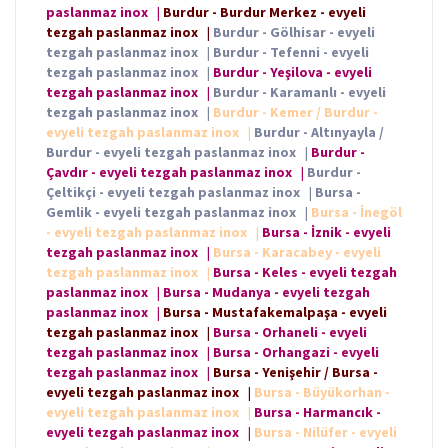
paslanmaz inox
|
Burdur - Burdur Merkez - evyeli
tezgah paslanmaz inox
|
Burdur - Gölhisar - evyeli
tezgah paslanmaz inox
|
Burdur - Tefenni - evyeli
tezgah paslanmaz inox
|
Burdur - Yeşilova - evyeli
tezgah paslanmaz inox
|
Burdur - Karamanlı - evyeli
tezgah paslanmaz inox
|
Burdur - Kemer / Burdur -
evyeli tezgah paslanmaz inox
|
Burdur - Altınyayla /
Burdur - evyeli tezgah paslanmaz inox
|
Burdur -
Çavdır - evyeli tezgah paslanmaz inox
|
Burdur -
Çeltikçi - evyeli tezgah paslanmaz inox
|
Bursa -
Gemlik - evyeli tezgah paslanmaz inox
|
Bursa - İnegöl
- evyeli tezgah paslanmaz inox
|
Bursa - İznik - evyeli
tezgah paslanmaz inox
|
Bursa - Karacabey - evyeli
tezgah paslanmaz inox
|
Bursa - Keles - evyeli tezgah
paslanmaz inox
|
Bursa - Mudanya - evyeli tezgah
paslanmaz inox
|
Bursa - Mustafakemalpaşa - evyeli
tezgah paslanmaz inox
|
Bursa - Orhaneli - evyeli
tezgah paslanmaz inox
|
Bursa - Orhangazi - evyeli
tezgah paslanmaz inox
|
Bursa - Yenişehir / Bursa -
evyeli tezgah paslanmaz inox
|
Bursa - Büyükorhan -
evyeli tezgah paslanmaz inox
|
Bursa - Harmancık -
evyeli tezgah paslanmaz inox
|
Bursa - Nilüfer - evyeli