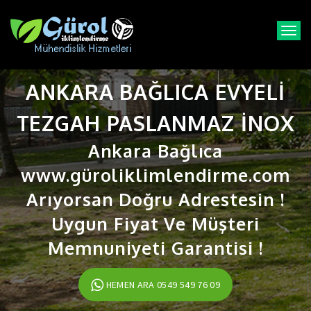
T
o
g
g
ANKARA BAĞLICA EVYELI
l
e
n
TEZGAH PASLANMAZ INOX
a
v
Ankara Bağlıca
i
www.güroliklimlendirme.com
g
a
Arıyorsan Doğru Adrestesin !
t
i
Uygun Fiyat Ve Müşteri
o
n
Memnuniyeti Garantisi !
HEMEN ARA 0549 549 76 09