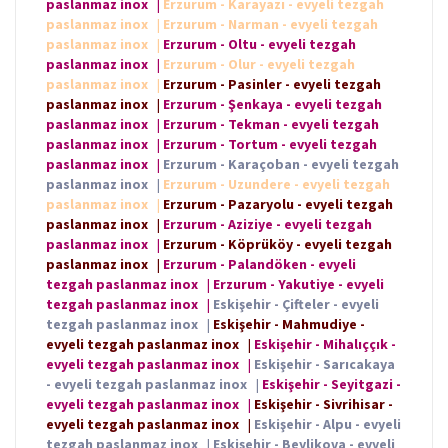
paslanmaz inox
|
Erzurum - Karayazı - evyeli tezgah
paslanmaz inox
|
Erzurum - Narman - evyeli tezgah
paslanmaz inox
|
Erzurum - Oltu - evyeli tezgah
paslanmaz inox
|
Erzurum - Olur - evyeli tezgah
paslanmaz inox
|
Erzurum - Pasinler - evyeli tezgah
paslanmaz inox
|
Erzurum - Şenkaya - evyeli tezgah
paslanmaz inox
|
Erzurum - Tekman - evyeli tezgah
paslanmaz inox
|
Erzurum - Tortum - evyeli tezgah
paslanmaz inox
|
Erzurum - Karaçoban - evyeli tezgah
paslanmaz inox
|
Erzurum - Uzundere - evyeli tezgah
paslanmaz inox
|
Erzurum - Pazaryolu - evyeli tezgah
paslanmaz inox
|
Erzurum - Aziziye - evyeli tezgah
paslanmaz inox
|
Erzurum - Köprüköy - evyeli tezgah
paslanmaz inox
|
Erzurum - Palandöken - evyeli
tezgah paslanmaz inox
|
Erzurum - Yakutiye - evyeli
tezgah paslanmaz inox
|
Eskişehir - Çifteler - evyeli
tezgah paslanmaz inox
|
Eskişehir - Mahmudiye -
evyeli tezgah paslanmaz inox
|
Eskişehir - Mihalıççık -
evyeli tezgah paslanmaz inox
|
Eskişehir - Sarıcakaya
- evyeli tezgah paslanmaz inox
|
Eskişehir - Seyitgazi -
evyeli tezgah paslanmaz inox
|
Eskişehir - Sivrihisar -
evyeli tezgah paslanmaz inox
|
Eskişehir - Alpu - evyeli
tezgah paslanmaz inox
|
Eskişehir - Beylikova - evyeli