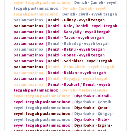
evyeli tezgah paslanmaz inox
|
Denizli - Çameli - evyeli
tezgah paslanmaz inox
|
Denizli - Çardak - evyeli
tezgah paslanmaz inox
|
Denizli - Çivril - evyeli tezgah
paslanmaz inox
|
Denizli - Güney - evyeli tezgah
paslanmaz inox
|
Denizli - Kale / Denizli - evyeli tezgah
paslanmaz inox
|
Denizli - Sarayköy - evyeli tezgah
paslanmaz inox
|
Denizli - Tavas - evyeli tezgah
paslanmaz inox
|
Denizli - Babadağ - evyeli tezgah
paslanmaz inox
|
Denizli - Bekilli - evyeli tezgah
paslanmaz inox
|
Denizli - Honaz - evyeli tezgah
paslanmaz inox
|
Denizli - Serinhisar - evyeli tezgah
paslanmaz inox
|
Denizli - Pamukkale - evyeli tezgah
paslanmaz inox
|
Denizli - Baklan - evyeli tezgah
paslanmaz inox
|
Denizli - Beyağaç - evyeli tezgah
paslanmaz inox
|
Denizli - Bozkurt / Denizli - evyeli
tezgah paslanmaz inox
|
Denizli - Merkezefendi -
evyeli tezgah paslanmaz inox
|
Diyarbakır - Bismil -
evyeli tezgah paslanmaz inox
|
Diyarbakır - Çermik -
evyeli tezgah paslanmaz inox
|
Diyarbakır - Çınar -
evyeli tezgah paslanmaz inox
|
Diyarbakır - Çüngüş -
evyeli tezgah paslanmaz inox
|
Diyarbakır - Dicle -
evyeli tezgah paslanmaz inox
|
Diyarbakır - Ergani -
evyeli tezgah paslanmaz inox
|
Diyarbakır - Hani -