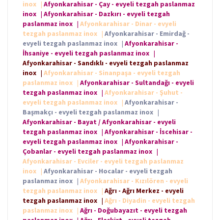
inox
|
Afyonkarahisar - Çay - evyeli tezgah paslanmaz
inox
|
Afyonkarahisar - Dazkırı - evyeli tezgah
paslanmaz inox
|
Afyonkarahisar - Dinar - evyeli
tezgah paslanmaz inox
|
Afyonkarahisar - Emirdağ -
evyeli tezgah paslanmaz inox
|
Afyonkarahisar -
İhsaniye - evyeli tezgah paslanmaz inox
|
Afyonkarahisar - Sandıklı - evyeli tezgah paslanmaz
inox
|
Afyonkarahisar - Sinanpaşa - evyeli tezgah
paslanmaz inox
|
Afyonkarahisar - Sultandağı - evyeli
tezgah paslanmaz inox
|
Afyonkarahisar - Şuhut -
evyeli tezgah paslanmaz inox
|
Afyonkarahisar -
Başmakçı - evyeli tezgah paslanmaz inox
|
Afyonkarahisar - Bayat / Afyonkarahisar - evyeli
tezgah paslanmaz inox
|
Afyonkarahisar - İscehisar -
evyeli tezgah paslanmaz inox
|
Afyonkarahisar -
Çobanlar - evyeli tezgah paslanmaz inox
|
Afyonkarahisar - Evciler - evyeli tezgah paslanmaz
inox
|
Afyonkarahisar - Hocalar - evyeli tezgah
paslanmaz inox
|
Afyonkarahisar - Kızılören - evyeli
tezgah paslanmaz inox
|
Ağrı - Ağrı Merkez - evyeli
tezgah paslanmaz inox
|
Ağrı - Diyadin - evyeli tezgah
paslanmaz inox
|
Ağrı - Doğubayazıt - evyeli tezgah
paslanmaz inox
|
Ağrı - Eleşkirt - evyeli tezgah