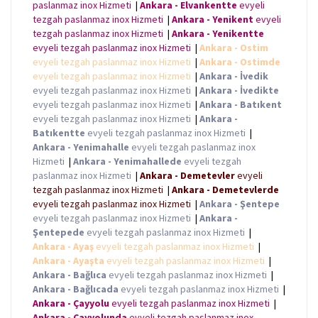
paslanmaz inox Hizmeti
|
Ankara - Elvankentte
evyeli
tezgah paslanmaz inox Hizmeti
|
Ankara - Yenikent
evyeli
tezgah paslanmaz inox Hizmeti
|
Ankara - Yenikentte
evyeli tezgah paslanmaz inox Hizmeti
|
Ankara - Ostim
evyeli tezgah paslanmaz inox Hizmeti
|
Ankara - Ostimde
evyeli tezgah paslanmaz inox Hizmeti
|
Ankara - İvedik
evyeli tezgah paslanmaz inox Hizmeti
|
Ankara - İvedikte
evyeli tezgah paslanmaz inox Hizmeti
|
Ankara - Batıkent
evyeli tezgah paslanmaz inox Hizmeti
|
Ankara -
Batıkentte
evyeli tezgah paslanmaz inox Hizmeti
|
Ankara - Yenimahalle
evyeli tezgah paslanmaz inox
Hizmeti
|
Ankara - Yenimahallede
evyeli tezgah
paslanmaz inox Hizmeti
|
Ankara - Demetevler
evyeli
tezgah paslanmaz inox Hizmeti
|
Ankara - Demetevlerde
evyeli tezgah paslanmaz inox Hizmeti
|
Ankara - Şentepe
evyeli tezgah paslanmaz inox Hizmeti
|
Ankara -
Şentepede
evyeli tezgah paslanmaz inox Hizmeti
|
Ankara - Ayaş
evyeli tezgah paslanmaz inox Hizmeti
|
Ankara - Ayaşta
evyeli tezgah paslanmaz inox Hizmeti
|
Ankara - Bağlıca
evyeli tezgah paslanmaz inox Hizmeti
|
Ankara - Bağlıcada
evyeli tezgah paslanmaz inox Hizmeti
|
Ankara - Çayyolu
evyeli tezgah paslanmaz inox Hizmeti
|
Ankara - Çayyolunda
evyeli tezgah paslanmaz inox