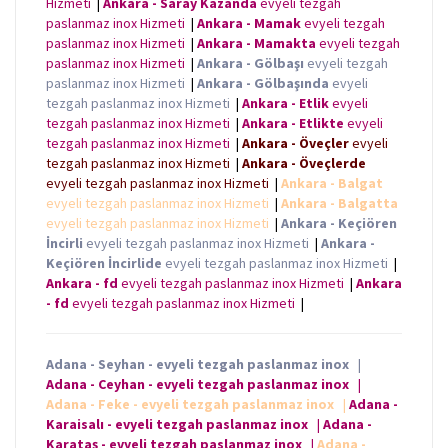
Hizmeti
|
Ankara - Saray Kazanda
evyeli tezgah
paslanmaz inox Hizmeti
|
Ankara - Mamak
evyeli tezgah
paslanmaz inox Hizmeti
|
Ankara - Mamakta
evyeli tezgah
paslanmaz inox Hizmeti
|
Ankara - Gölbaşı
evyeli tezgah
paslanmaz inox Hizmeti
|
Ankara - Gölbaşında
evyeli
tezgah paslanmaz inox Hizmeti
|
Ankara - Etlik
evyeli
tezgah paslanmaz inox Hizmeti
|
Ankara - Etlikte
evyeli
tezgah paslanmaz inox Hizmeti
|
Ankara - Öveçler
evyeli
tezgah paslanmaz inox Hizmeti
|
Ankara - Öveçlerde
evyeli tezgah paslanmaz inox Hizmeti
|
Ankara - Balgat
evyeli tezgah paslanmaz inox Hizmeti
|
Ankara - Balgatta
evyeli tezgah paslanmaz inox Hizmeti
|
Ankara - Keçiören
İncirli
evyeli tezgah paslanmaz inox Hizmeti
|
Ankara -
Keçiören İncirlide
evyeli tezgah paslanmaz inox Hizmeti
|
Ankara - fd
evyeli tezgah paslanmaz inox Hizmeti
|
Ankara
- fd
evyeli tezgah paslanmaz inox Hizmeti
|
Adana - Seyhan - evyeli tezgah paslanmaz inox
|
Adana - Ceyhan - evyeli tezgah paslanmaz inox
|
Adana - Feke - evyeli tezgah paslanmaz inox
|
Adana -
Karaisalı - evyeli tezgah paslanmaz inox
|
Adana -
Karataş - evyeli tezgah paslanmaz inox
|
Adana -