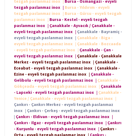
tezgah paslanmaz inox
|
Bursa - Osmangazi - evyeli
tezgah paslanmaz inox
|
Bursa - Yıldırım - evyeli
tezgah paslanmaz inox
|
Bursa - Gürsu - evyeli tezgah
paslanmaz inox
|
Bursa - Kestel - evyeli tezgah
paslanmaz inox
|
Çanakkale - Ayvacık / Çanakkale -
evyeli tezgah paslanmaz inox
|
Çanakkale - Bayramiç -
evyeli tezgah paslanmaz inox
|
Çanakkale - Biga -
evyeli tezgah paslanmaz inox
|
Çanakkale - Bozcaada
- evyeli tezgah paslanmaz inox
|
Çanakkale - Çan -
evyeli tezgah paslanmaz inox
|
Çanakkale - Çanakkale
Merkez - evyeli tezgah paslanmaz inox
|
Çanakkale -
Eceabat - evyeli tezgah paslanmaz inox
|
Çanakkale -
Ezine - evyeli tezgah paslanmaz inox
|
Çanakkale -
Gelibolu - evyeli tezgah paslanmaz inox
|
Çanakkale -
Gökçeada - evyeli tezgah paslanmaz inox
|
Çanakkale
- Lapseki - evyeli tezgah paslanmaz inox
|
Çanakkale -
Yenice / Çanakkale - evyeli tezgah paslanmaz inox
|
Çankırı - Çankırı Merkez - evyeli tezgah paslanmaz
inox
|
Çankırı - Çerkeş - evyeli tezgah paslanmaz inox
|
Çankırı - Eldivan - evyeli tezgah paslanmaz inox
|
Çankırı - Ilgaz - evyeli tezgah paslanmaz inox
|
Çankırı
- Kurşunlu - evyeli tezgah paslanmaz inox
|
Çankırı -
Orta - evyeli tezgah paslanmaz inox
|
Çankırı -