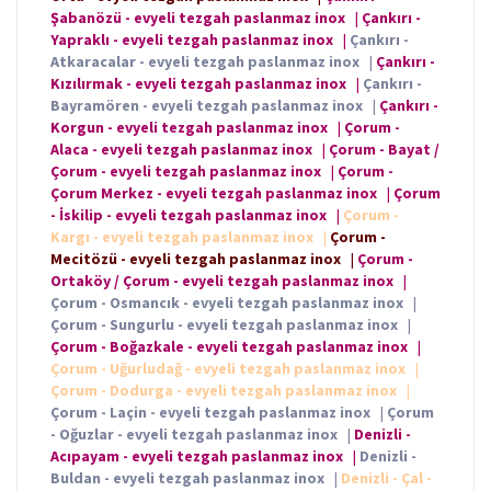
Şabanözü - evyeli tezgah paslanmaz inox
|
Çankırı -
Yapraklı - evyeli tezgah paslanmaz inox
|
Çankırı -
Atkaracalar - evyeli tezgah paslanmaz inox
|
Çankırı -
Kızılırmak - evyeli tezgah paslanmaz inox
|
Çankırı -
Bayramören - evyeli tezgah paslanmaz inox
|
Çankırı -
Korgun - evyeli tezgah paslanmaz inox
|
Çorum -
Alaca - evyeli tezgah paslanmaz inox
|
Çorum - Bayat /
Çorum - evyeli tezgah paslanmaz inox
|
Çorum -
Çorum Merkez - evyeli tezgah paslanmaz inox
|
Çorum
- İskilip - evyeli tezgah paslanmaz inox
|
Çorum -
Kargı - evyeli tezgah paslanmaz inox
|
Çorum -
Mecitözü - evyeli tezgah paslanmaz inox
|
Çorum -
Ortaköy / Çorum - evyeli tezgah paslanmaz inox
|
Çorum - Osmancık - evyeli tezgah paslanmaz inox
|
Çorum - Sungurlu - evyeli tezgah paslanmaz inox
|
Çorum - Boğazkale - evyeli tezgah paslanmaz inox
|
Çorum - Uğurludağ - evyeli tezgah paslanmaz inox
|
Çorum - Dodurga - evyeli tezgah paslanmaz inox
|
Çorum - Laçin - evyeli tezgah paslanmaz inox
|
Çorum
- Oğuzlar - evyeli tezgah paslanmaz inox
|
Denizli -
Acıpayam - evyeli tezgah paslanmaz inox
|
Denizli -
Buldan - evyeli tezgah paslanmaz inox
|
Denizli - Çal -