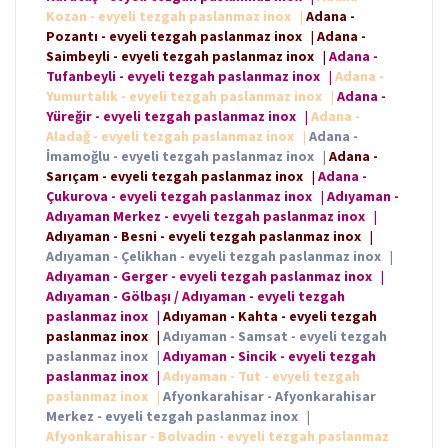
Kozan - evyeli tezgah paslanmaz inox
|
Adana -
Pozantı - evyeli tezgah paslanmaz inox
|
Adana -
Saimbeyli - evyeli tezgah paslanmaz inox
|
Adana -
Tufanbeyli - evyeli tezgah paslanmaz inox
|
Adana -
Yumurtalık - evyeli tezgah paslanmaz inox
|
Adana -
Yüreğir - evyeli tezgah paslanmaz inox
|
Adana -
Aladağ - evyeli tezgah paslanmaz inox
|
Adana -
İmamoğlu - evyeli tezgah paslanmaz inox
|
Adana -
Sarıçam - evyeli tezgah paslanmaz inox
|
Adana -
Çukurova - evyeli tezgah paslanmaz inox
|
Adıyaman -
Adıyaman Merkez - evyeli tezgah paslanmaz inox
|
Adıyaman - Besni - evyeli tezgah paslanmaz inox
|
Adıyaman - Çelikhan - evyeli tezgah paslanmaz inox
|
Adıyaman - Gerger - evyeli tezgah paslanmaz inox
|
Adıyaman - Gölbaşı / Adıyaman - evyeli tezgah
paslanmaz inox
|
Adıyaman - Kahta - evyeli tezgah
paslanmaz inox
|
Adıyaman - Samsat - evyeli tezgah
paslanmaz inox
|
Adıyaman - Sincik - evyeli tezgah
paslanmaz inox
|
Adıyaman - Tut - evyeli tezgah
paslanmaz inox
|
Afyonkarahisar - Afyonkarahisar
Merkez - evyeli tezgah paslanmaz inox
|
Afyonkarahisar - Bolvadin - evyeli tezgah paslanmaz