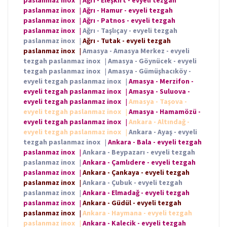
paslanmaz inox
|
Ağrı - Hamur - evyeli tezgah
paslanmaz inox
|
Ağrı - Patnos - evyeli tezgah
paslanmaz inox
|
Ağrı - Taşlıçay - evyeli tezgah
paslanmaz inox
|
Ağrı - Tutak - evyeli tezgah
paslanmaz inox
|
Amasya - Amasya Merkez - evyeli
tezgah paslanmaz inox
|
Amasya - Göynücek - evyeli
tezgah paslanmaz inox
|
Amasya - Gümüşhacıköy -
evyeli tezgah paslanmaz inox
|
Amasya - Merzifon -
evyeli tezgah paslanmaz inox
|
Amasya - Suluova -
evyeli tezgah paslanmaz inox
|
Amasya - Taşova -
evyeli tezgah paslanmaz inox
|
Amasya - Hamamözü -
evyeli tezgah paslanmaz inox
|
Ankara - Altındağ -
evyeli tezgah paslanmaz inox
|
Ankara - Ayaş - evyeli
tezgah paslanmaz inox
|
Ankara - Bala - evyeli tezgah
paslanmaz inox
|
Ankara - Beypazarı - evyeli tezgah
paslanmaz inox
|
Ankara - Çamlıdere - evyeli tezgah
paslanmaz inox
|
Ankara - Çankaya - evyeli tezgah
paslanmaz inox
|
Ankara - Çubuk - evyeli tezgah
paslanmaz inox
|
Ankara - Elmadağ - evyeli tezgah
paslanmaz inox
|
Ankara - Güdül - evyeli tezgah
paslanmaz inox
|
Ankara - Haymana - evyeli tezgah
paslanmaz inox
|
Ankara - Kalecik - evyeli tezgah