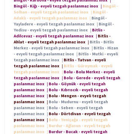
Bingöl - Kiğı - evyeli tezgah paslanmaz inox
|
Bingöl -
Solhan - evyeli tezgah paslanmaz inox
|
Bingöl -
Adaklı - evyeli tezgah paslanmaz inox
|
Bingöl -
Yayladere - evyeli tezgah paslanmaz inox
|
Bingöl -
Yedisu - evyeli tezgah paslanmaz inox
|
Bitlis -
Adilcevaz - evyeli tezgah paslanmaz inox
|
Bitlis -
Ahlat - evyeli tezgah paslanmaz inox
|
Bitlis - Bitlis
Merkez - evyeli tezgah paslanmaz inox
|
Bitlis - Hizan
- evyeli tezgah paslanmaz inox
|
Bitlis - Mutki - evyeli
tezgah paslanmaz inox
|
Bitlis - Tatvan - evyeli
tezgah paslanmaz inox
|
Bitlis - Güroymak - evyeli
tezgah paslanmaz inox
|
Bolu - Bolu Merkez - evyeli
tezgah paslanmaz inox
|
Bolu - Gerede - evyeli tezgah
paslanmaz inox
|
Bolu - Göynük - evyeli tezgah
paslanmaz inox
|
Bolu - Kıbrıscık - evyeli tezgah
paslanmaz inox
|
Bolu - Mengen - evyeli tezgah
paslanmaz inox
|
Bolu - Mudurnu - evyeli tezgah
paslanmaz inox
|
Bolu - Seben - evyeli tezgah
paslanmaz inox
|
Bolu - Dörtdivan - evyeli tezgah
paslanmaz inox
|
Bolu - Yeniçağa - evyeli tezgah
paslanmaz inox
|
Burdur - Ağlasun - evyeli tezgah
paslanmaz inox
|
Burdur - Bucak - evyeli tezgah