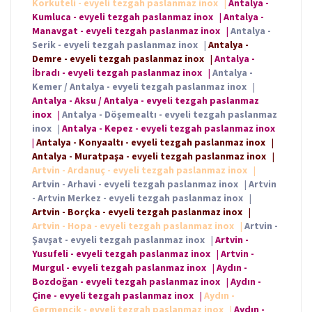
Korkuteli - evyeli tezgah paslanmaz inox
|
Antalya -
Kumluca - evyeli tezgah paslanmaz inox
|
Antalya -
Manavgat - evyeli tezgah paslanmaz inox
|
Antalya -
Serik - evyeli tezgah paslanmaz inox
|
Antalya -
Demre - evyeli tezgah paslanmaz inox
|
Antalya -
İbradı - evyeli tezgah paslanmaz inox
|
Antalya -
Kemer / Antalya - evyeli tezgah paslanmaz inox
|
Antalya - Aksu / Antalya - evyeli tezgah paslanmaz
inox
|
Antalya - Döşemealtı - evyeli tezgah paslanmaz
inox
|
Antalya - Kepez - evyeli tezgah paslanmaz inox
|
Antalya - Konyaaltı - evyeli tezgah paslanmaz inox
|
Antalya - Muratpaşa - evyeli tezgah paslanmaz inox
|
Artvin - Ardanuç - evyeli tezgah paslanmaz inox
|
Artvin - Arhavi - evyeli tezgah paslanmaz inox
|
Artvin
- Artvin Merkez - evyeli tezgah paslanmaz inox
|
Artvin - Borçka - evyeli tezgah paslanmaz inox
|
Artvin - Hopa - evyeli tezgah paslanmaz inox
|
Artvin -
Şavşat - evyeli tezgah paslanmaz inox
|
Artvin -
Yusufeli - evyeli tezgah paslanmaz inox
|
Artvin -
Murgul - evyeli tezgah paslanmaz inox
|
Aydın -
Bozdoğan - evyeli tezgah paslanmaz inox
|
Aydın -
Çine - evyeli tezgah paslanmaz inox
|
Aydın -
Germencik - evyeli tezgah paslanmaz inox
|
Aydın -