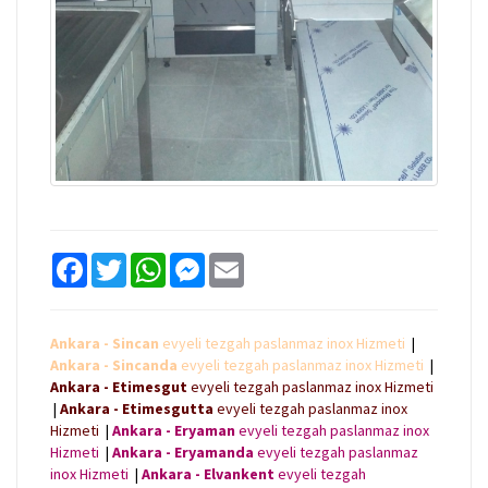
F
T
W
M
E
a
w
h
e
m
c
i
a
s
a
e
t
t
s
i
b
t
s
e
l
Ankara - Sincan
evyeli tezgah paslanmaz inox Hizmeti
|
o
e
A
n
Ankara - Sincanda
evyeli tezgah paslanmaz inox Hizmeti
|
o
r
p
g
k
p
e
Ankara - Etimesgut
evyeli tezgah paslanmaz inox Hizmeti
r
|
Ankara - Etimesgutta
evyeli tezgah paslanmaz inox
Hizmeti
|
Ankara - Eryaman
evyeli tezgah paslanmaz inox
Hizmeti
|
Ankara - Eryamanda
evyeli tezgah paslanmaz
inox Hizmeti
|
Ankara - Elvankent
evyeli tezgah