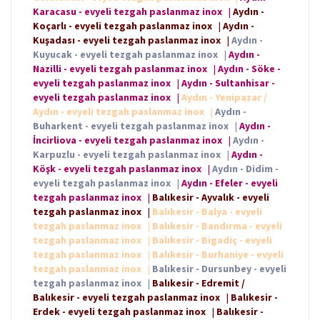
Karacasu - evyeli tezgah paslanmaz inox
|
Aydın -
Koçarlı - evyeli tezgah paslanmaz inox
|
Aydın -
Kuşadası - evyeli tezgah paslanmaz inox
|
Aydın -
Kuyucak - evyeli tezgah paslanmaz inox
|
Aydın -
Nazilli - evyeli tezgah paslanmaz inox
|
Aydın - Söke -
evyeli tezgah paslanmaz inox
|
Aydın - Sultanhisar -
evyeli tezgah paslanmaz inox
|
Aydın - Yenipazar /
Aydın - evyeli tezgah paslanmaz inox
|
Aydın -
Buharkent - evyeli tezgah paslanmaz inox
|
Aydın -
İncirliova - evyeli tezgah paslanmaz inox
|
Aydın -
Karpuzlu - evyeli tezgah paslanmaz inox
|
Aydın -
Köşk - evyeli tezgah paslanmaz inox
|
Aydın - Didim -
evyeli tezgah paslanmaz inox
|
Aydın - Efeler - evyeli
tezgah paslanmaz inox
|
Balıkesir - Ayvalık - evyeli
tezgah paslanmaz inox
|
Balıkesir - Balya - evyeli
tezgah paslanmaz inox
|
Balıkesir - Bandırma - evyeli
tezgah paslanmaz inox
|
Balıkesir - Bigadiç - evyeli
tezgah paslanmaz inox
|
Balıkesir - Burhaniye - evyeli
tezgah paslanmaz inox
|
Balıkesir - Dursunbey - evyeli
tezgah paslanmaz inox
|
Balıkesir - Edremit /
Balıkesir - evyeli tezgah paslanmaz inox
|
Balıkesir -
Erdek - evyeli tezgah paslanmaz inox
|
Balıkesir -