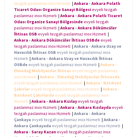
tezgah paslanmaz inox Hizmeti
|
Ankara - Ankara Polatlı
Ticaret Odası Organize Sanayi Bölgesi
evyeli tezgah
paslanmaz inox Hizmeti
|
Ankara - Ankara Polatlı Ticaret
Odası Organize Sanayi Bölgesinde
evyeli tezgah
paslanmaz inox Hizmeti
|
Ankara - Ankara Dökümcüler
İhtisas OSB
evyeli tezgah paslanmaz inox Hizmeti
|
Ankara - Ankara Dökümcüler İhtisas OSBde
evyeli
tezgah paslanmaz inox Hizmeti
|
Ankara - Ankara Uzay ve
Havacılık İhtisas OSB
evyeli tezgah paslanmaz inox
Hizmeti
|
Ankara - Ankara Uzay ve Havacılık İhtisas
OSBde
evyeli tezgah paslanmaz inox Hizmeti
|
Ankara -
Elmadağ Mobilyacılar İhtisas
evyeli tezgah paslanmaz
inox Hizmeti
|
Ankara - Elmadağ Mobilyacılar İhtisasda
evyeli tezgah paslanmaz inox Hizmeti
|
Ankara - Batıkent
Çakırlar
evyeli tezgah paslanmaz inox Hizmeti
|
Ankara -
Batıkent Çakırlarda
evyeli tezgah paslanmaz inox
Hizmeti
|
Ankara - Ankara Kızılay
evyeli tezgah
paslanmaz inox Hizmeti
|
Ankara - Ankara Kızılayda
evyeli
tezgah paslanmaz inox Hizmeti
|
Ankara - Ankara
Çankaya
evyeli tezgah paslanmaz inox Hizmeti
|
Ankara -
Ankara Çankayada
evyeli tezgah paslanmaz inox Hizmeti
|
Ankara - Saray Kazan
evyeli tezgah paslanmaz inox