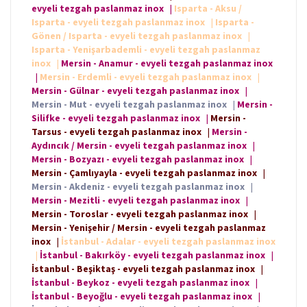
evyeli tezgah paslanmaz inox
|
Isparta - Aksu /
Isparta - evyeli tezgah paslanmaz inox
|
Isparta -
Gönen / Isparta - evyeli tezgah paslanmaz inox
|
Isparta - Yenişarbademli - evyeli tezgah paslanmaz
inox
|
Mersin - Anamur - evyeli tezgah paslanmaz inox
|
Mersin - Erdemli - evyeli tezgah paslanmaz inox
|
Mersin - Gülnar - evyeli tezgah paslanmaz inox
|
Mersin - Mut - evyeli tezgah paslanmaz inox
|
Mersin -
Silifke - evyeli tezgah paslanmaz inox
|
Mersin -
Tarsus - evyeli tezgah paslanmaz inox
|
Mersin -
Aydıncık / Mersin - evyeli tezgah paslanmaz inox
|
Mersin - Bozyazı - evyeli tezgah paslanmaz inox
|
Mersin - Çamlıyayla - evyeli tezgah paslanmaz inox
|
Mersin - Akdeniz - evyeli tezgah paslanmaz inox
|
Mersin - Mezitli - evyeli tezgah paslanmaz inox
|
Mersin - Toroslar - evyeli tezgah paslanmaz inox
|
Mersin - Yenişehir / Mersin - evyeli tezgah paslanmaz
inox
|
İstanbul - Adalar - evyeli tezgah paslanmaz inox
|
İstanbul - Bakırköy - evyeli tezgah paslanmaz inox
|
İstanbul - Beşiktaş - evyeli tezgah paslanmaz inox
|
İstanbul - Beykoz - evyeli tezgah paslanmaz inox
|
İstanbul - Beyoğlu - evyeli tezgah paslanmaz inox
|