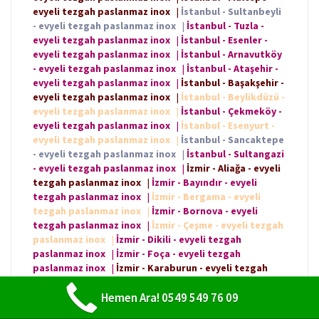
evyeli tezgah paslanmaz inox
|
İstanbul - Sultanbeyli
- evyeli tezgah paslanmaz inox
|
İstanbul - Tuzla -
evyeli tezgah paslanmaz inox
|
İstanbul - Esenler -
evyeli tezgah paslanmaz inox
|
İstanbul - Arnavutköy
- evyeli tezgah paslanmaz inox
|
İstanbul - Ataşehir -
evyeli tezgah paslanmaz inox
|
İstanbul - Başakşehir -
evyeli tezgah paslanmaz inox
|
İstanbul - Beylikdüzü -
evyeli tezgah paslanmaz inox
|
İstanbul - Çekmeköy -
evyeli tezgah paslanmaz inox
|
İstanbul - Esenyurt -
evyeli tezgah paslanmaz inox
|
İstanbul - Sancaktepe
- evyeli tezgah paslanmaz inox
|
İstanbul - Sultangazi
- evyeli tezgah paslanmaz inox
|
İzmir - Aliağa - evyeli
tezgah paslanmaz inox
|
İzmir - Bayındır - evyeli
tezgah paslanmaz inox
|
İzmir - Bergama - evyeli
tezgah paslanmaz inox
|
İzmir - Bornova - evyeli
tezgah paslanmaz inox
|
İzmir - Çeşme - evyeli tezgah
paslanmaz inox
|
İzmir - Dikili - evyeli tezgah
paslanmaz inox
|
İzmir - Foça - evyeli tezgah
paslanmaz inox
|
İzmir - Karaburun - evyeli tezgah
paslanmaz inox
|
İzmir - Karşıyaka - evyeli tezgah
paslanmaz inox
Hemen Ara! 0549 549 76 09
|
İzmir - Kemalpaşa - evyeli tezgah
paslanmaz inox
|
İzmir - Kınık - evyeli tezgah