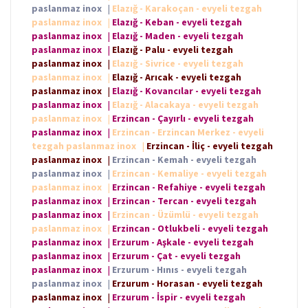
paslanmaz inox
|
Elazığ - Karakoçan - evyeli tezgah
paslanmaz inox
|
Elazığ - Keban - evyeli tezgah
paslanmaz inox
|
Elazığ - Maden - evyeli tezgah
paslanmaz inox
|
Elazığ - Palu - evyeli tezgah
paslanmaz inox
|
Elazığ - Sivrice - evyeli tezgah
paslanmaz inox
|
Elazığ - Arıcak - evyeli tezgah
paslanmaz inox
|
Elazığ - Kovancılar - evyeli tezgah
paslanmaz inox
|
Elazığ - Alacakaya - evyeli tezgah
paslanmaz inox
|
Erzincan - Çayırlı - evyeli tezgah
paslanmaz inox
|
Erzincan - Erzincan Merkez - evyeli
tezgah paslanmaz inox
|
Erzincan - İliç - evyeli tezgah
paslanmaz inox
|
Erzincan - Kemah - evyeli tezgah
paslanmaz inox
|
Erzincan - Kemaliye - evyeli tezgah
paslanmaz inox
|
Erzincan - Refahiye - evyeli tezgah
paslanmaz inox
|
Erzincan - Tercan - evyeli tezgah
paslanmaz inox
|
Erzincan - Üzümlü - evyeli tezgah
paslanmaz inox
|
Erzincan - Otlukbeli - evyeli tezgah
paslanmaz inox
|
Erzurum - Aşkale - evyeli tezgah
paslanmaz inox
|
Erzurum - Çat - evyeli tezgah
paslanmaz inox
|
Erzurum - Hınıs - evyeli tezgah
paslanmaz inox
|
Erzurum - Horasan - evyeli tezgah
paslanmaz inox
|
Erzurum - İspir - evyeli tezgah