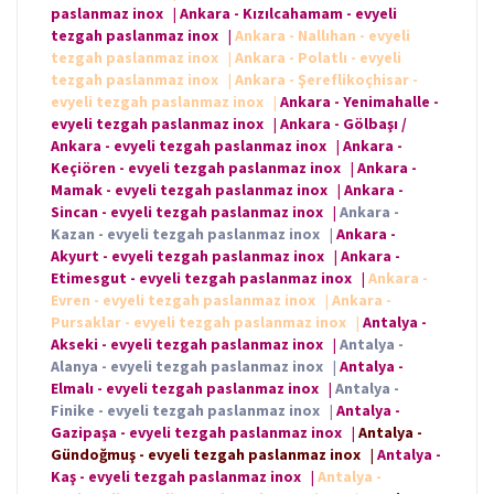
paslanmaz inox
|
Ankara - Kızılcahamam - evyeli
tezgah paslanmaz inox
|
Ankara - Nallıhan - evyeli
tezgah paslanmaz inox
|
Ankara - Polatlı - evyeli
tezgah paslanmaz inox
|
Ankara - Şereflikoçhisar -
evyeli tezgah paslanmaz inox
|
Ankara - Yenimahalle -
evyeli tezgah paslanmaz inox
|
Ankara - Gölbaşı /
Ankara - evyeli tezgah paslanmaz inox
|
Ankara -
Keçiören - evyeli tezgah paslanmaz inox
|
Ankara -
Mamak - evyeli tezgah paslanmaz inox
|
Ankara -
Sincan - evyeli tezgah paslanmaz inox
|
Ankara -
Kazan - evyeli tezgah paslanmaz inox
|
Ankara -
Akyurt - evyeli tezgah paslanmaz inox
|
Ankara -
Etimesgut - evyeli tezgah paslanmaz inox
|
Ankara -
Evren - evyeli tezgah paslanmaz inox
|
Ankara -
Pursaklar - evyeli tezgah paslanmaz inox
|
Antalya -
Akseki - evyeli tezgah paslanmaz inox
|
Antalya -
Alanya - evyeli tezgah paslanmaz inox
|
Antalya -
Elmalı - evyeli tezgah paslanmaz inox
|
Antalya -
Finike - evyeli tezgah paslanmaz inox
|
Antalya -
Gazipaşa - evyeli tezgah paslanmaz inox
|
Antalya -
Gündoğmuş - evyeli tezgah paslanmaz inox
|
Antalya -
Kaş - evyeli tezgah paslanmaz inox
|
Antalya -