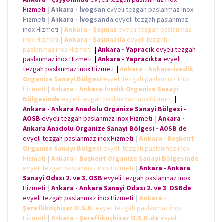
Hizmeti
|
Ankara - İvogsan
evyeli tezgah paslanmaz inox
Hizmeti
|
Ankara - İvogsanda
evyeli tezgah paslanmaz
inox Hizmeti
|
Ankara - Şaşmaz
evyeli tezgah paslanmaz
inox Hizmeti
|
Ankara - Şaşmazda
evyeli tezgah
paslanmaz inox Hizmeti
|
Ankara - Yapracık
evyeli tezgah
paslanmaz inox Hizmeti
|
Ankara - Yapracıkta
evyeli
tezgah paslanmaz inox Hizmeti
|
Ankara - Ankara-İvedik
Organize Sanayi Bölgesi
evyeli tezgah paslanmaz inox
Hizmeti
|
Ankara - Ankara-İvedik Organize Sanayi
Bölgesinde
evyeli tezgah paslanmaz inox Hizmeti
|
Ankara - Ankara Anadolu Organize Sanayi Bölgesi -
AOSB
evyeli tezgah paslanmaz inox Hizmeti
|
Ankara -
Ankara Anadolu Organize Sanayi Bölgesi - AOSB de
evyeli tezgah paslanmaz inox Hizmeti
|
Ankara - Başkent
Organize Sanayi Bölgesi
evyeli tezgah paslanmaz inox
Hizmeti
|
Ankara - Başkent Organize Sanayi Bölgesinde
evyeli tezgah paslanmaz inox Hizmeti
|
Ankara - Ankara
Sanayi Odası 2. ve 3. OSB
evyeli tezgah paslanmaz inox
Hizmeti
|
Ankara - Ankara Sanayi Odası 2. ve 3. OSBde
evyeli tezgah paslanmaz inox Hizmeti
|
Ankara -
Şereflikoçhisar O.S.B.
evyeli tezgah paslanmaz inox
Hizmeti
|
Ankara - Şereflikoçhisar O.S.B.de
evyeli