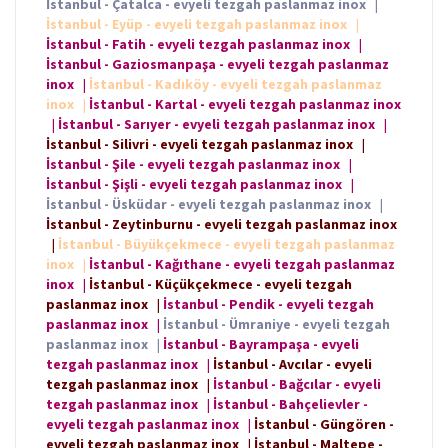
İstanbul - Çatalca - evyeli tezgah paslanmaz inox
|
İstanbul - Eyüp - evyeli tezgah paslanmaz inox
|
İstanbul - Fatih - evyeli tezgah paslanmaz inox
|
İstanbul - Gaziosmanpaşa - evyeli tezgah paslanmaz
inox
|
İstanbul - Kadıköy - evyeli tezgah paslanmaz
inox
|
İstanbul - Kartal - evyeli tezgah paslanmaz inox
|
İstanbul - Sarıyer - evyeli tezgah paslanmaz inox
|
İstanbul - Silivri - evyeli tezgah paslanmaz inox
|
İstanbul - Şile - evyeli tezgah paslanmaz inox
|
İstanbul - Şişli - evyeli tezgah paslanmaz inox
|
İstanbul - Üsküdar - evyeli tezgah paslanmaz inox
|
İstanbul - Zeytinburnu - evyeli tezgah paslanmaz inox
|
İstanbul - Büyükçekmece - evyeli tezgah paslanmaz
inox
|
İstanbul - Kağıthane - evyeli tezgah paslanmaz
inox
|
İstanbul - Küçükçekmece - evyeli tezgah
paslanmaz inox
|
İstanbul - Pendik - evyeli tezgah
paslanmaz inox
|
İstanbul - Ümraniye - evyeli tezgah
paslanmaz inox
|
İstanbul - Bayrampaşa - evyeli
tezgah paslanmaz inox
|
İstanbul - Avcılar - evyeli
tezgah paslanmaz inox
|
İstanbul - Bağcılar - evyeli
tezgah paslanmaz inox
|
İstanbul - Bahçelievler -
evyeli tezgah paslanmaz inox
|
İstanbul - Güngören -
evyeli tezgah paslanmaz inox
|
İstanbul - Maltepe -