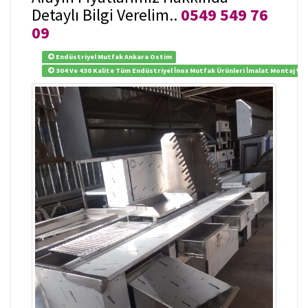
Detaylı Bilgi Verelim..
0549 549 76
09
Endüstriyel Mutfak Ankara Ostim
304 Ve 430 Kalite Tüm Endüstriyel İnox Mutfak Ürünleri İmalat Montaj Ve 