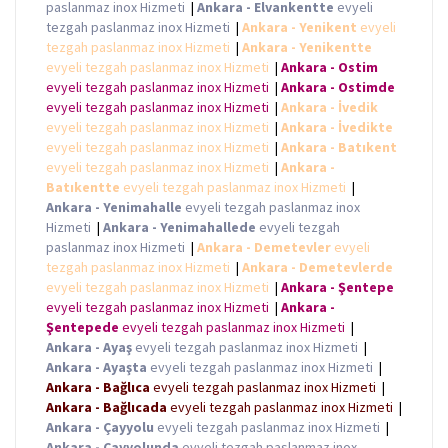
paslanmaz inox Hizmeti
|
Ankara - Elvankentte
evyeli
tezgah paslanmaz inox Hizmeti
|
Ankara - Yenikent
evyeli
tezgah paslanmaz inox Hizmeti
|
Ankara - Yenikentte
evyeli tezgah paslanmaz inox Hizmeti
|
Ankara - Ostim
evyeli tezgah paslanmaz inox Hizmeti
|
Ankara - Ostimde
evyeli tezgah paslanmaz inox Hizmeti
|
Ankara - İvedik
evyeli tezgah paslanmaz inox Hizmeti
|
Ankara - İvedikte
evyeli tezgah paslanmaz inox Hizmeti
|
Ankara - Batıkent
evyeli tezgah paslanmaz inox Hizmeti
|
Ankara -
Batıkentte
evyeli tezgah paslanmaz inox Hizmeti
|
Ankara - Yenimahalle
evyeli tezgah paslanmaz inox
Hizmeti
|
Ankara - Yenimahallede
evyeli tezgah
paslanmaz inox Hizmeti
|
Ankara - Demetevler
evyeli
tezgah paslanmaz inox Hizmeti
|
Ankara - Demetevlerde
evyeli tezgah paslanmaz inox Hizmeti
|
Ankara - Şentepe
evyeli tezgah paslanmaz inox Hizmeti
|
Ankara -
Şentepede
evyeli tezgah paslanmaz inox Hizmeti
|
Ankara - Ayaş
evyeli tezgah paslanmaz inox Hizmeti
|
Ankara - Ayaşta
evyeli tezgah paslanmaz inox Hizmeti
|
Ankara - Bağlıca
evyeli tezgah paslanmaz inox Hizmeti
|
Ankara - Bağlıcada
evyeli tezgah paslanmaz inox Hizmeti
|
Ankara - Çayyolu
evyeli tezgah paslanmaz inox Hizmeti
|
Ankara - Çayyolunda
evyeli tezgah paslanmaz inox