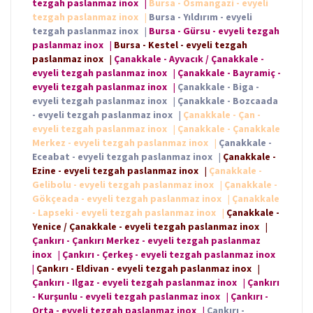
tezgah paslanmaz inox
|
Bursa - Osmangazi - evyeli
tezgah paslanmaz inox
|
Bursa - Yıldırım - evyeli
tezgah paslanmaz inox
|
Bursa - Gürsu - evyeli tezgah
paslanmaz inox
|
Bursa - Kestel - evyeli tezgah
paslanmaz inox
|
Çanakkale - Ayvacık / Çanakkale -
evyeli tezgah paslanmaz inox
|
Çanakkale - Bayramiç -
evyeli tezgah paslanmaz inox
|
Çanakkale - Biga -
evyeli tezgah paslanmaz inox
|
Çanakkale - Bozcaada
- evyeli tezgah paslanmaz inox
|
Çanakkale - Çan -
evyeli tezgah paslanmaz inox
|
Çanakkale - Çanakkale
Merkez - evyeli tezgah paslanmaz inox
|
Çanakkale -
Eceabat - evyeli tezgah paslanmaz inox
|
Çanakkale -
Ezine - evyeli tezgah paslanmaz inox
|
Çanakkale -
Gelibolu - evyeli tezgah paslanmaz inox
|
Çanakkale -
Gökçeada - evyeli tezgah paslanmaz inox
|
Çanakkale
- Lapseki - evyeli tezgah paslanmaz inox
|
Çanakkale -
Yenice / Çanakkale - evyeli tezgah paslanmaz inox
|
Çankırı - Çankırı Merkez - evyeli tezgah paslanmaz
inox
|
Çankırı - Çerkeş - evyeli tezgah paslanmaz inox
|
Çankırı - Eldivan - evyeli tezgah paslanmaz inox
|
Çankırı - Ilgaz - evyeli tezgah paslanmaz inox
|
Çankırı
- Kurşunlu - evyeli tezgah paslanmaz inox
|
Çankırı -
Orta - evyeli tezgah paslanmaz inox
|
Çankırı -