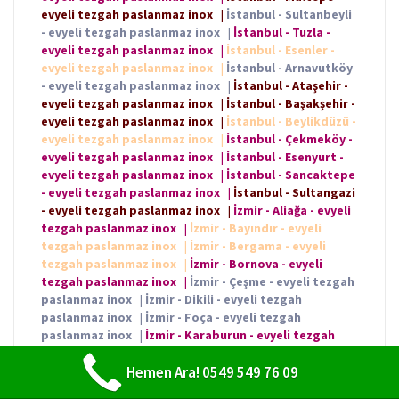
evyeli tezgah paslanmaz inox
|
İstanbul - Sultanbeyli
- evyeli tezgah paslanmaz inox
|
İstanbul - Tuzla -
evyeli tezgah paslanmaz inox
|
İstanbul - Esenler -
evyeli tezgah paslanmaz inox
|
İstanbul - Arnavutköy
- evyeli tezgah paslanmaz inox
|
İstanbul - Ataşehir -
evyeli tezgah paslanmaz inox
|
İstanbul - Başakşehir -
evyeli tezgah paslanmaz inox
|
İstanbul - Beylikdüzü -
evyeli tezgah paslanmaz inox
|
İstanbul - Çekmeköy -
evyeli tezgah paslanmaz inox
|
İstanbul - Esenyurt -
evyeli tezgah paslanmaz inox
|
İstanbul - Sancaktepe
- evyeli tezgah paslanmaz inox
|
İstanbul - Sultangazi
- evyeli tezgah paslanmaz inox
|
İzmir - Aliağa - evyeli
tezgah paslanmaz inox
|
İzmir - Bayındır - evyeli
tezgah paslanmaz inox
|
İzmir - Bergama - evyeli
tezgah paslanmaz inox
|
İzmir - Bornova - evyeli
tezgah paslanmaz inox
|
İzmir - Çeşme - evyeli tezgah
paslanmaz inox
|
İzmir - Dikili - evyeli tezgah
paslanmaz inox
|
İzmir - Foça - evyeli tezgah
paslanmaz inox
|
İzmir - Karaburun - evyeli tezgah
paslanmaz inox
|
İzmir - Karşıyaka - evyeli tezgah
paslanmaz inox
Hemen Ara! 0549 549 76 09
|
İzmir - Kemalpaşa - evyeli tezgah
paslanmaz inox
|
İzmir - Kınık - evyeli tezgah