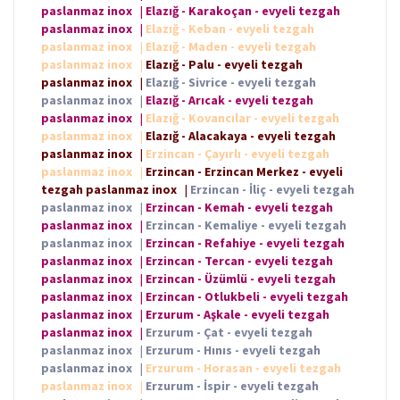
paslanmaz inox
|
Elazığ - Karakoçan - evyeli tezgah
paslanmaz inox
|
Elazığ - Keban - evyeli tezgah
paslanmaz inox
|
Elazığ - Maden - evyeli tezgah
paslanmaz inox
|
Elazığ - Palu - evyeli tezgah
paslanmaz inox
|
Elazığ - Sivrice - evyeli tezgah
paslanmaz inox
|
Elazığ - Arıcak - evyeli tezgah
paslanmaz inox
|
Elazığ - Kovancılar - evyeli tezgah
paslanmaz inox
|
Elazığ - Alacakaya - evyeli tezgah
paslanmaz inox
|
Erzincan - Çayırlı - evyeli tezgah
paslanmaz inox
|
Erzincan - Erzincan Merkez - evyeli
tezgah paslanmaz inox
|
Erzincan - İliç - evyeli tezgah
paslanmaz inox
|
Erzincan - Kemah - evyeli tezgah
paslanmaz inox
|
Erzincan - Kemaliye - evyeli tezgah
paslanmaz inox
|
Erzincan - Refahiye - evyeli tezgah
paslanmaz inox
|
Erzincan - Tercan - evyeli tezgah
paslanmaz inox
|
Erzincan - Üzümlü - evyeli tezgah
paslanmaz inox
|
Erzincan - Otlukbeli - evyeli tezgah
paslanmaz inox
|
Erzurum - Aşkale - evyeli tezgah
paslanmaz inox
|
Erzurum - Çat - evyeli tezgah
paslanmaz inox
|
Erzurum - Hınıs - evyeli tezgah
paslanmaz inox
|
Erzurum - Horasan - evyeli tezgah
paslanmaz inox
|
Erzurum - İspir - evyeli tezgah