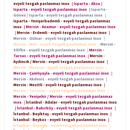
evyeli tezgah paslanmaz inox
|
Isparta - Aksu /
Isparta - evyeli tezgah paslanmaz inox
|
Isparta -
Gönen / Isparta - evyeli tezgah paslanmaz inox
|
Isparta - Yenişarbademli - evyeli tezgah paslanmaz
inox
|
Mersin - Anamur - evyeli tezgah paslanmaz inox
|
Mersin - Erdemli - evyeli tezgah paslanmaz inox
|
Mersin - Gülnar - evyeli tezgah paslanmaz inox
|
Mersin - Mut - evyeli tezgah paslanmaz inox
|
Mersin -
Silifke - evyeli tezgah paslanmaz inox
|
Mersin -
Tarsus - evyeli tezgah paslanmaz inox
|
Mersin -
Aydıncık / Mersin - evyeli tezgah paslanmaz inox
|
Mersin - Bozyazı - evyeli tezgah paslanmaz inox
|
Mersin - Çamlıyayla - evyeli tezgah paslanmaz inox
|
Mersin - Akdeniz - evyeli tezgah paslanmaz inox
|
Mersin - Mezitli - evyeli tezgah paslanmaz inox
|
Mersin - Toroslar - evyeli tezgah paslanmaz inox
|
Mersin - Yenişehir / Mersin - evyeli tezgah paslanmaz
inox
|
İstanbul - Adalar - evyeli tezgah paslanmaz inox
|
İstanbul - Bakırköy - evyeli tezgah paslanmaz inox
|
İstanbul - Beşiktaş - evyeli tezgah paslanmaz inox
|
İstanbul - Beykoz - evyeli tezgah paslanmaz inox
|
İstanbul - Beyoğlu - evyeli tezgah paslanmaz inox
|