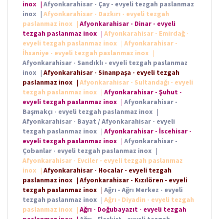
inox
|
Afyonkarahisar - Çay - evyeli tezgah paslanmaz
inox
|
Afyonkarahisar - Dazkırı - evyeli tezgah
paslanmaz inox
|
Afyonkarahisar - Dinar - evyeli
tezgah paslanmaz inox
|
Afyonkarahisar - Emirdağ -
evyeli tezgah paslanmaz inox
|
Afyonkarahisar -
İhsaniye - evyeli tezgah paslanmaz inox
|
Afyonkarahisar - Sandıklı - evyeli tezgah paslanmaz
inox
|
Afyonkarahisar - Sinanpaşa - evyeli tezgah
paslanmaz inox
|
Afyonkarahisar - Sultandağı - evyeli
tezgah paslanmaz inox
|
Afyonkarahisar - Şuhut -
evyeli tezgah paslanmaz inox
|
Afyonkarahisar -
Başmakçı - evyeli tezgah paslanmaz inox
|
Afyonkarahisar - Bayat / Afyonkarahisar - evyeli
tezgah paslanmaz inox
|
Afyonkarahisar - İscehisar -
evyeli tezgah paslanmaz inox
|
Afyonkarahisar -
Çobanlar - evyeli tezgah paslanmaz inox
|
Afyonkarahisar - Evciler - evyeli tezgah paslanmaz
inox
|
Afyonkarahisar - Hocalar - evyeli tezgah
paslanmaz inox
|
Afyonkarahisar - Kızılören - evyeli
tezgah paslanmaz inox
|
Ağrı - Ağrı Merkez - evyeli
tezgah paslanmaz inox
|
Ağrı - Diyadin - evyeli tezgah
paslanmaz inox
|
Ağrı - Doğubayazıt - evyeli tezgah
paslanmaz inox
|
Ağrı - Eleşkirt - evyeli tezgah