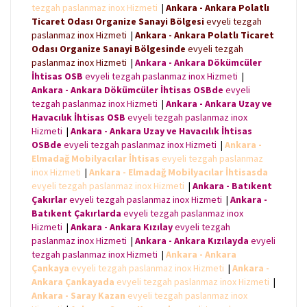
tezgah paslanmaz inox Hizmeti
|
Ankara - Ankara Polatlı
Ticaret Odası Organize Sanayi Bölgesi
evyeli tezgah
paslanmaz inox Hizmeti
|
Ankara - Ankara Polatlı Ticaret
Odası Organize Sanayi Bölgesinde
evyeli tezgah
paslanmaz inox Hizmeti
|
Ankara - Ankara Dökümcüler
İhtisas OSB
evyeli tezgah paslanmaz inox Hizmeti
|
Ankara - Ankara Dökümcüler İhtisas OSBde
evyeli
tezgah paslanmaz inox Hizmeti
|
Ankara - Ankara Uzay ve
Havacılık İhtisas OSB
evyeli tezgah paslanmaz inox
Hizmeti
|
Ankara - Ankara Uzay ve Havacılık İhtisas
OSBde
evyeli tezgah paslanmaz inox Hizmeti
|
Ankara -
Elmadağ Mobilyacılar İhtisas
evyeli tezgah paslanmaz
inox Hizmeti
|
Ankara - Elmadağ Mobilyacılar İhtisasda
evyeli tezgah paslanmaz inox Hizmeti
|
Ankara - Batıkent
Çakırlar
evyeli tezgah paslanmaz inox Hizmeti
|
Ankara -
Batıkent Çakırlarda
evyeli tezgah paslanmaz inox
Hizmeti
|
Ankara - Ankara Kızılay
evyeli tezgah
paslanmaz inox Hizmeti
|
Ankara - Ankara Kızılayda
evyeli
tezgah paslanmaz inox Hizmeti
|
Ankara - Ankara
Çankaya
evyeli tezgah paslanmaz inox Hizmeti
|
Ankara -
Ankara Çankayada
evyeli tezgah paslanmaz inox Hizmeti
|
Ankara - Saray Kazan
evyeli tezgah paslanmaz inox