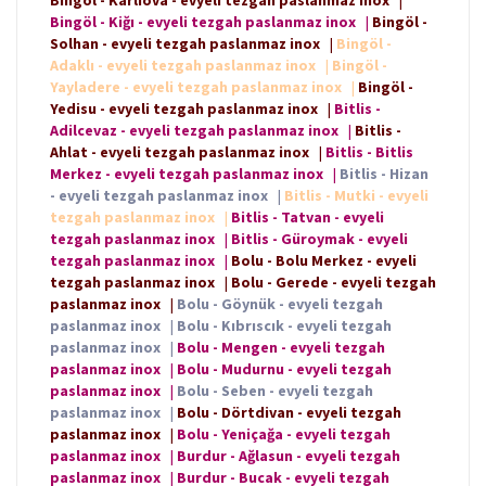
Bingöl - Kiğı - evyeli tezgah paslanmaz inox
|
Bingöl -
Solhan - evyeli tezgah paslanmaz inox
|
Bingöl -
Adaklı - evyeli tezgah paslanmaz inox
|
Bingöl -
Yayladere - evyeli tezgah paslanmaz inox
|
Bingöl -
Yedisu - evyeli tezgah paslanmaz inox
|
Bitlis -
Adilcevaz - evyeli tezgah paslanmaz inox
|
Bitlis -
Ahlat - evyeli tezgah paslanmaz inox
|
Bitlis - Bitlis
Merkez - evyeli tezgah paslanmaz inox
|
Bitlis - Hizan
- evyeli tezgah paslanmaz inox
|
Bitlis - Mutki - evyeli
tezgah paslanmaz inox
|
Bitlis - Tatvan - evyeli
tezgah paslanmaz inox
|
Bitlis - Güroymak - evyeli
tezgah paslanmaz inox
|
Bolu - Bolu Merkez - evyeli
tezgah paslanmaz inox
|
Bolu - Gerede - evyeli tezgah
paslanmaz inox
|
Bolu - Göynük - evyeli tezgah
paslanmaz inox
|
Bolu - Kıbrıscık - evyeli tezgah
paslanmaz inox
|
Bolu - Mengen - evyeli tezgah
paslanmaz inox
|
Bolu - Mudurnu - evyeli tezgah
paslanmaz inox
|
Bolu - Seben - evyeli tezgah
paslanmaz inox
|
Bolu - Dörtdivan - evyeli tezgah
paslanmaz inox
|
Bolu - Yeniçağa - evyeli tezgah
paslanmaz inox
|
Burdur - Ağlasun - evyeli tezgah
paslanmaz inox
|
Burdur - Bucak - evyeli tezgah