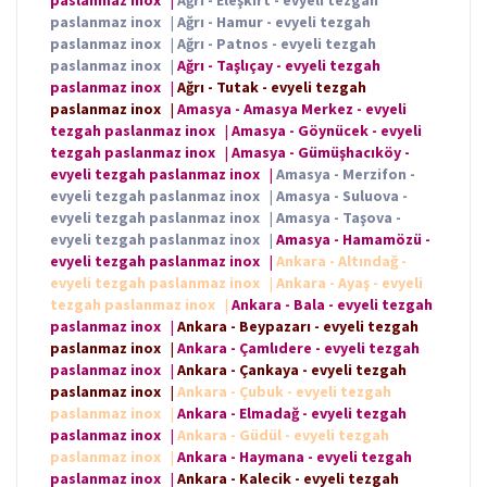
paslanmaz inox
|
Ağrı - Hamur - evyeli tezgah
paslanmaz inox
|
Ağrı - Patnos - evyeli tezgah
paslanmaz inox
|
Ağrı - Taşlıçay - evyeli tezgah
paslanmaz inox
|
Ağrı - Tutak - evyeli tezgah
paslanmaz inox
|
Amasya - Amasya Merkez - evyeli
tezgah paslanmaz inox
|
Amasya - Göynücek - evyeli
tezgah paslanmaz inox
|
Amasya - Gümüşhacıköy -
evyeli tezgah paslanmaz inox
|
Amasya - Merzifon -
evyeli tezgah paslanmaz inox
|
Amasya - Suluova -
evyeli tezgah paslanmaz inox
|
Amasya - Taşova -
evyeli tezgah paslanmaz inox
|
Amasya - Hamamözü -
evyeli tezgah paslanmaz inox
|
Ankara - Altındağ -
evyeli tezgah paslanmaz inox
|
Ankara - Ayaş - evyeli
tezgah paslanmaz inox
|
Ankara - Bala - evyeli tezgah
paslanmaz inox
|
Ankara - Beypazarı - evyeli tezgah
paslanmaz inox
|
Ankara - Çamlıdere - evyeli tezgah
paslanmaz inox
|
Ankara - Çankaya - evyeli tezgah
paslanmaz inox
|
Ankara - Çubuk - evyeli tezgah
paslanmaz inox
|
Ankara - Elmadağ - evyeli tezgah
paslanmaz inox
|
Ankara - Güdül - evyeli tezgah
paslanmaz inox
|
Ankara - Haymana - evyeli tezgah
paslanmaz inox
|
Ankara - Kalecik - evyeli tezgah