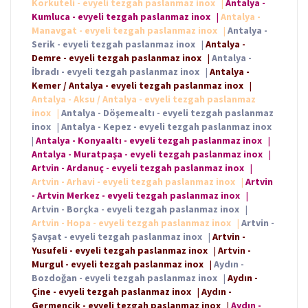
Korkuteli - evyeli tezgah paslanmaz inox
|
Antalya -
Kumluca - evyeli tezgah paslanmaz inox
|
Antalya -
Manavgat - evyeli tezgah paslanmaz inox
|
Antalya -
Serik - evyeli tezgah paslanmaz inox
|
Antalya -
Demre - evyeli tezgah paslanmaz inox
|
Antalya -
İbradı - evyeli tezgah paslanmaz inox
|
Antalya -
Kemer / Antalya - evyeli tezgah paslanmaz inox
|
Antalya - Aksu / Antalya - evyeli tezgah paslanmaz
inox
|
Antalya - Döşemealtı - evyeli tezgah paslanmaz
inox
|
Antalya - Kepez - evyeli tezgah paslanmaz inox
|
Antalya - Konyaaltı - evyeli tezgah paslanmaz inox
|
Antalya - Muratpaşa - evyeli tezgah paslanmaz inox
|
Artvin - Ardanuç - evyeli tezgah paslanmaz inox
|
Artvin - Arhavi - evyeli tezgah paslanmaz inox
|
Artvin
- Artvin Merkez - evyeli tezgah paslanmaz inox
|
Artvin - Borçka - evyeli tezgah paslanmaz inox
|
Artvin - Hopa - evyeli tezgah paslanmaz inox
|
Artvin -
Şavşat - evyeli tezgah paslanmaz inox
|
Artvin -
Yusufeli - evyeli tezgah paslanmaz inox
|
Artvin -
Murgul - evyeli tezgah paslanmaz inox
|
Aydın -
Bozdoğan - evyeli tezgah paslanmaz inox
|
Aydın -
Çine - evyeli tezgah paslanmaz inox
|
Aydın -
Germencik - evyeli tezgah paslanmaz inox
|
Aydın -