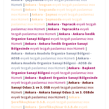
Hizmeti
|
Ankara - İvogsan
evyeli tezgah paslanmaz inox
Hizmeti
|
Ankara - İvogsanda
evyeli tezgah paslanmaz
inox Hizmeti
|
Ankara - Şaşmaz
evyeli tezgah paslanmaz
inox Hizmeti
|
Ankara - Şaşmazda
evyeli tezgah
paslanmaz inox Hizmeti
|
Ankara - Yapracık
evyeli tezgah
paslanmaz inox Hizmeti
|
Ankara - Yapracıkta
evyeli
tezgah paslanmaz inox Hizmeti
|
Ankara - Ankara-İvedik
Organize Sanayi Bölgesi
evyeli tezgah paslanmaz inox
Hizmeti
|
Ankara - Ankara-İvedik Organize Sanayi
Bölgesinde
evyeli tezgah paslanmaz inox Hizmeti
|
Ankara - Ankara Anadolu Organize Sanayi Bölgesi -
AOSB
evyeli tezgah paslanmaz inox Hizmeti
|
Ankara -
Ankara Anadolu Organize Sanayi Bölgesi - AOSB de
evyeli tezgah paslanmaz inox Hizmeti
|
Ankara - Başkent
Organize Sanayi Bölgesi
evyeli tezgah paslanmaz inox
Hizmeti
|
Ankara - Başkent Organize Sanayi Bölgesinde
evyeli tezgah paslanmaz inox Hizmeti
|
Ankara - Ankara
Sanayi Odası 2. ve 3. OSB
evyeli tezgah paslanmaz inox
Hizmeti
|
Ankara - Ankara Sanayi Odası 2. ve 3. OSBde
evyeli tezgah paslanmaz inox Hizmeti
|
Ankara -
Şereflikoçhisar O.S.B.
evyeli tezgah paslanmaz inox
Hizmeti
|
Ankara - Şereflikoçhisar O.S.B.de
evyeli