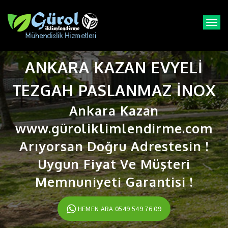
T
o
g
g
ANKARA KAZAN EVYELI
l
e
n
TEZGAH PASLANMAZ INOX
a
v
Ankara Kazan
i
www.güroliklimlendirme.com
g
a
Arıyorsan Doğru Adrestesin !
t
i
Uygun Fiyat Ve Müşteri
o
n
Memnuniyeti Garantisi !
HEMEN ARA 0549 549 76 09