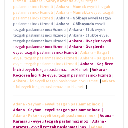
Hizmeti
|
Ankara - Saray Kazanda
evyeli tezgah
paslanmaz inox Hizmeti
|
Ankara - Mamak
evyeli tezgah
paslanmaz inox Hizmeti
|
Ankara - Mamakta
evyeli tezgah
paslanmaz inox Hizmeti
|
Ankara - Gölbaşı
evyeli tezgah
paslanmaz inox Hizmeti
|
Ankara - Gölbaşında
evyeli
tezgah paslanmaz inox Hizmeti
|
Ankara - Etlik
evyeli
tezgah paslanmaz inox Hizmeti
|
Ankara - Etlikte
evyeli
tezgah paslanmaz inox Hizmeti
|
Ankara - Öveçler
evyeli
tezgah paslanmaz inox Hizmeti
|
Ankara - Öveçlerde
evyeli tezgah paslanmaz inox Hizmeti
|
Ankara - Balgat
evyeli tezgah paslanmaz inox Hizmeti
|
Ankara - Balgatta
evyeli tezgah paslanmaz inox Hizmeti
|
Ankara - Keçiören
İncirli
evyeli tezgah paslanmaz inox Hizmeti
|
Ankara -
Keçiören İncirlide
evyeli tezgah paslanmaz inox Hizmeti
|
Ankara - fd
evyeli tezgah paslanmaz inox Hizmeti
|
Ankara
- fd
evyeli tezgah paslanmaz inox Hizmeti
|
Adana - Seyhan - evyeli tezgah paslanmaz inox
|
Adana - Ceyhan - evyeli tezgah paslanmaz inox
|
Adana - Feke - evyeli tezgah paslanmaz inox
|
Adana -
Karaisalı - evyeli tezgah paslanmaz inox
|
Adana -
Karataş - evyeli tezgah paslanmaz inox
|
Adana -