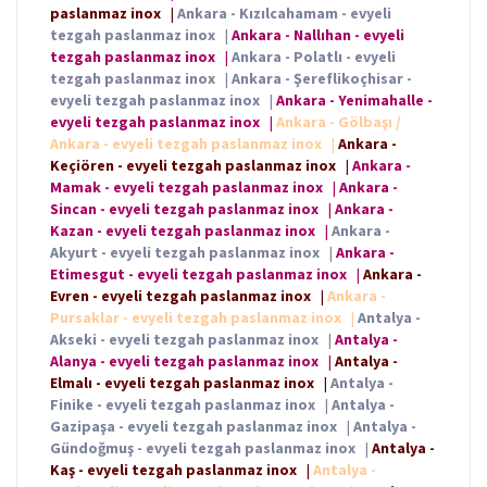
paslanmaz inox
|
Ankara - Kızılcahamam - evyeli
tezgah paslanmaz inox
|
Ankara - Nallıhan - evyeli
tezgah paslanmaz inox
|
Ankara - Polatlı - evyeli
tezgah paslanmaz inox
|
Ankara - Şereflikoçhisar -
evyeli tezgah paslanmaz inox
|
Ankara - Yenimahalle -
evyeli tezgah paslanmaz inox
|
Ankara - Gölbaşı /
Ankara - evyeli tezgah paslanmaz inox
|
Ankara -
Keçiören - evyeli tezgah paslanmaz inox
|
Ankara -
Mamak - evyeli tezgah paslanmaz inox
|
Ankara -
Sincan - evyeli tezgah paslanmaz inox
|
Ankara -
Kazan - evyeli tezgah paslanmaz inox
|
Ankara -
Akyurt - evyeli tezgah paslanmaz inox
|
Ankara -
Etimesgut - evyeli tezgah paslanmaz inox
|
Ankara -
Evren - evyeli tezgah paslanmaz inox
|
Ankara -
Pursaklar - evyeli tezgah paslanmaz inox
|
Antalya -
Akseki - evyeli tezgah paslanmaz inox
|
Antalya -
Alanya - evyeli tezgah paslanmaz inox
|
Antalya -
Elmalı - evyeli tezgah paslanmaz inox
|
Antalya -
Finike - evyeli tezgah paslanmaz inox
|
Antalya -
Gazipaşa - evyeli tezgah paslanmaz inox
|
Antalya -
Gündoğmuş - evyeli tezgah paslanmaz inox
|
Antalya -
Kaş - evyeli tezgah paslanmaz inox
|
Antalya -