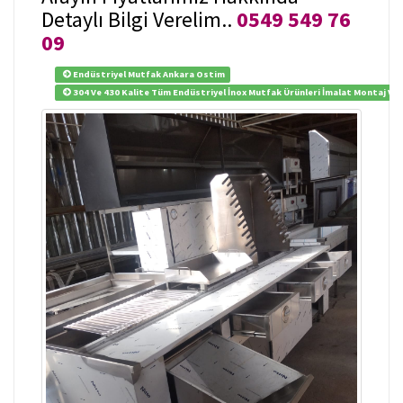
Detaylı Bilgi Verelim..
0549 549 76
09
Endüstriyel Mutfak Ankara Ostim
304 Ve 430 Kalite Tüm Endüstriyel İnox Mutfak Ürünleri İmalat Montaj Ve 