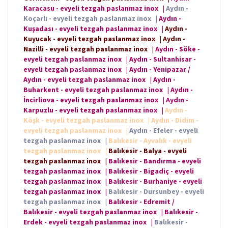
Karacasu - evyeli tezgah paslanmaz inox
|
Aydın -
Koçarlı - evyeli tezgah paslanmaz inox
|
Aydın -
Kuşadası - evyeli tezgah paslanmaz inox
|
Aydın -
Kuyucak - evyeli tezgah paslanmaz inox
|
Aydın -
Nazilli - evyeli tezgah paslanmaz inox
|
Aydın - Söke -
evyeli tezgah paslanmaz inox
|
Aydın - Sultanhisar -
evyeli tezgah paslanmaz inox
|
Aydın - Yenipazar /
Aydın - evyeli tezgah paslanmaz inox
|
Aydın -
Buharkent - evyeli tezgah paslanmaz inox
|
Aydın -
İncirliova - evyeli tezgah paslanmaz inox
|
Aydın -
Karpuzlu - evyeli tezgah paslanmaz inox
|
Aydın -
Köşk - evyeli tezgah paslanmaz inox
|
Aydın - Didim -
evyeli tezgah paslanmaz inox
|
Aydın - Efeler - evyeli
tezgah paslanmaz inox
|
Balıkesir - Ayvalık - evyeli
tezgah paslanmaz inox
|
Balıkesir - Balya - evyeli
tezgah paslanmaz inox
|
Balıkesir - Bandırma - evyeli
tezgah paslanmaz inox
|
Balıkesir - Bigadiç - evyeli
tezgah paslanmaz inox
|
Balıkesir - Burhaniye - evyeli
tezgah paslanmaz inox
|
Balıkesir - Dursunbey - evyeli
tezgah paslanmaz inox
|
Balıkesir - Edremit /
Balıkesir - evyeli tezgah paslanmaz inox
|
Balıkesir -
Erdek - evyeli tezgah paslanmaz inox
|
Balıkesir -