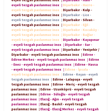
evyeli tezgah paslanmaz inox
|
Diyarbakır - Hazro -
evyeli tezgah paslanmaz inox
|
Diyarbakır - Kulp -
evyeli tezgah paslanmaz inox
|
Diyarbakır - Lice -
evyeli tezgah paslanmaz inox
|
Diyarbakır - Silvan -
evyeli tezgah paslanmaz inox
|
Diyarbakır - Eğil -
evyeli tezgah paslanmaz inox
|
Diyarbakır - Kocaköy -
evyeli tezgah paslanmaz inox
|
Diyarbakır - Bağlar -
evyeli tezgah paslanmaz inox
|
Diyarbakır - Kayapınar
- evyeli tezgah paslanmaz inox
|
Diyarbakır - Sur -
evyeli tezgah paslanmaz inox
|
Diyarbakır - Yenişehir /
Diyarbakır - evyeli tezgah paslanmaz inox
|
Edirne -
Edirne Merkez - evyeli tezgah paslanmaz inox
|
Edirne
- Enez - evyeli tezgah paslanmaz inox
|
Edirne - Havsa
- evyeli tezgah paslanmaz inox
|
Edirne - İpsala -
evyeli tezgah paslanmaz inox
|
Edirne - Keşan - evyeli
tezgah paslanmaz inox
|
Edirne - Lalapaşa - evyeli
tezgah paslanmaz inox
|
Edirne - Meriç - evyeli tezgah
paslanmaz inox
|
Edirne - Uzunköprü - evyeli tezgah
paslanmaz inox
|
Edirne - Süloğlu - evyeli tezgah
paslanmaz inox
|
Elazığ - Ağın - evyeli tezgah
paslanmaz inox
|
Elazığ - Baskil - evyeli tezgah
paslanmaz inox
|
Elazığ - Elazığ Merkez - evyeli tezgah