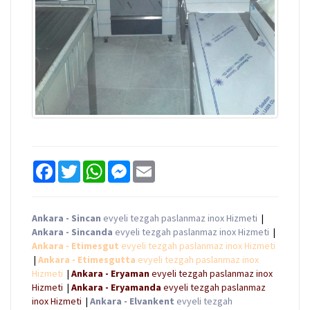
F
T
W
M
E
a
w
h
e
m
c
i
a
s
a
e
t
t
s
i
b
t
s
e
l
Ankara - Sincan
evyeli tezgah paslanmaz inox Hizmeti
|
o
e
A
n
Ankara - Sincanda
evyeli tezgah paslanmaz inox Hizmeti
|
o
r
p
g
k
p
e
Ankara - Etimesgut
evyeli tezgah paslanmaz inox Hizmeti
r
|
Ankara - Etimesgutta
evyeli tezgah paslanmaz inox
Hizmeti
|
Ankara - Eryaman
evyeli tezgah paslanmaz inox
Hizmeti
|
Ankara - Eryamanda
evyeli tezgah paslanmaz
inox Hizmeti
|
Ankara - Elvankent
evyeli tezgah