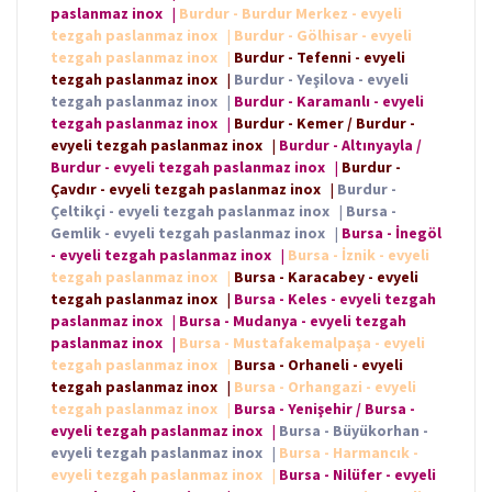
paslanmaz inox
|
Burdur - Burdur Merkez - evyeli
tezgah paslanmaz inox
|
Burdur - Gölhisar - evyeli
tezgah paslanmaz inox
|
Burdur - Tefenni - evyeli
tezgah paslanmaz inox
|
Burdur - Yeşilova - evyeli
tezgah paslanmaz inox
|
Burdur - Karamanlı - evyeli
tezgah paslanmaz inox
|
Burdur - Kemer / Burdur -
evyeli tezgah paslanmaz inox
|
Burdur - Altınyayla /
Burdur - evyeli tezgah paslanmaz inox
|
Burdur -
Çavdır - evyeli tezgah paslanmaz inox
|
Burdur -
Çeltikçi - evyeli tezgah paslanmaz inox
|
Bursa -
Gemlik - evyeli tezgah paslanmaz inox
|
Bursa - İnegöl
- evyeli tezgah paslanmaz inox
|
Bursa - İznik - evyeli
tezgah paslanmaz inox
|
Bursa - Karacabey - evyeli
tezgah paslanmaz inox
|
Bursa - Keles - evyeli tezgah
paslanmaz inox
|
Bursa - Mudanya - evyeli tezgah
paslanmaz inox
|
Bursa - Mustafakemalpaşa - evyeli
tezgah paslanmaz inox
|
Bursa - Orhaneli - evyeli
tezgah paslanmaz inox
|
Bursa - Orhangazi - evyeli
tezgah paslanmaz inox
|
Bursa - Yenişehir / Bursa -
evyeli tezgah paslanmaz inox
|
Bursa - Büyükorhan -
evyeli tezgah paslanmaz inox
|
Bursa - Harmancık -
evyeli tezgah paslanmaz inox
|
Bursa - Nilüfer - evyeli