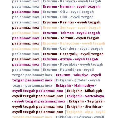
paslanmaz inox
|
Erzurum - Karayazı - evyeli tezgah
paslanmaz inox
|
Erzurum - Narman - evyeli tezgah
paslanmaz inox
|
Erzurum - Oltu - evyeli tezgah
paslanmaz inox
|
Erzurum - Olur - evyeli tezgah
paslanmaz inox
|
Erzurum - Pasinler - evyeli tezgah
paslanmaz inox
|
Erzurum - Şenkaya - evyeli tezgah
paslanmaz inox
|
Erzurum - Tekman - evyeli tezgah
paslanmaz inox
|
Erzurum - Tortum - evyeli tezgah
paslanmaz inox
|
Erzurum - Karaçoban - evyeli tezgah
paslanmaz inox
|
Erzurum - Uzundere - evyeli tezgah
paslanmaz inox
|
Erzurum - Pazaryolu - evyeli tezgah
paslanmaz inox
|
Erzurum - Aziziye - evyeli tezgah
paslanmaz inox
|
Erzurum - Köprüköy - evyeli tezgah
paslanmaz inox
|
Erzurum - Palandöken - evyeli
tezgah paslanmaz inox
|
Erzurum - Yakutiye - evyeli
tezgah paslanmaz inox
|
Eskişehir - Çifteler - evyeli
tezgah paslanmaz inox
|
Eskişehir - Mahmudiye -
evyeli tezgah paslanmaz inox
|
Eskişehir - Mihalıççık -
evyeli tezgah paslanmaz inox
|
Eskişehir - Sarıcakaya
- evyeli tezgah paslanmaz inox
|
Eskişehir - Seyitgazi -
evyeli tezgah paslanmaz inox
|
Eskişehir - Sivrihisar -
evyeli tezgah paslanmaz inox
|
Eskişehir - Alpu - evyeli
tezgah paslanmaz inox
|
Eskişehir - Beylikova - evyeli