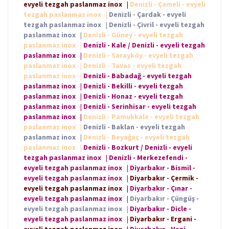
evyeli tezgah paslanmaz inox
|
Denizli - Çameli - evyeli
tezgah paslanmaz inox
|
Denizli - Çardak - evyeli
tezgah paslanmaz inox
|
Denizli - Çivril - evyeli tezgah
paslanmaz inox
|
Denizli - Güney - evyeli tezgah
paslanmaz inox
|
Denizli - Kale / Denizli - evyeli tezgah
paslanmaz inox
|
Denizli - Sarayköy - evyeli tezgah
paslanmaz inox
|
Denizli - Tavas - evyeli tezgah
paslanmaz inox
|
Denizli - Babadağ - evyeli tezgah
paslanmaz inox
|
Denizli - Bekilli - evyeli tezgah
paslanmaz inox
|
Denizli - Honaz - evyeli tezgah
paslanmaz inox
|
Denizli - Serinhisar - evyeli tezgah
paslanmaz inox
|
Denizli - Pamukkale - evyeli tezgah
paslanmaz inox
|
Denizli - Baklan - evyeli tezgah
paslanmaz inox
|
Denizli - Beyağaç - evyeli tezgah
paslanmaz inox
|
Denizli - Bozkurt / Denizli - evyeli
tezgah paslanmaz inox
|
Denizli - Merkezefendi -
evyeli tezgah paslanmaz inox
|
Diyarbakır - Bismil -
evyeli tezgah paslanmaz inox
|
Diyarbakır - Çermik -
evyeli tezgah paslanmaz inox
|
Diyarbakır - Çınar -
evyeli tezgah paslanmaz inox
|
Diyarbakır - Çüngüş -
evyeli tezgah paslanmaz inox
|
Diyarbakır - Dicle -
evyeli tezgah paslanmaz inox
|
Diyarbakır - Ergani -
evyeli tezgah paslanmaz inox
|
Diyarbakır - Hani -