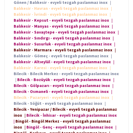
Gönen / Balıkesir - evyeli tezgah paslanmaz inox
|
Balıkesir - Havran - evyeli tezgah paslanmaz inox
|
Balıkesir - İvrindi - evyeli tezgah paslanmaz inox
|
Balıkesir - Kepsut - evyeli tezgah paslanmaz inox
|
Balıkesir - Manyas - evyeli tezgah paslanmaz inox
|
Balıkesir - Savaştepe - evyeli tezgah paslanmaz inox
|
Balıkesir - Sındırgı - evyeli tezgah paslanmaz inox
|
Balıkesir - Susurluk - evyeli tezgah paslanmaz inox
|
Balıkesir - Marmara - evyeli tezgah paslanmaz inox
|
Balıkesir - Gömeç - evyeli tezgah paslanmaz inox
|
Balıkesir - Altıeylül - evyeli tezgah paslanmaz inox
|
Balıkesir - Karesi - evyeli tezgah paslanmaz inox
|
Bilecik - Bilecik Merkez - evyeli tezgah paslanmaz inox
|
Bilecik - Bozüyük - evyeli tezgah paslanmaz inox
|
Bilecik - Gölpazarı - evyeli tezgah paslanmaz inox
|
Bilecik - Osmaneli - evyeli tezgah paslanmaz inox
|
Bilecik - Pazaryeri - evyeli tezgah paslanmaz inox
|
Bilecik - Söğüt - evyeli tezgah paslanmaz inox
|
Bilecik - Yenipazar / Bilecik - evyeli tezgah paslanmaz
inox
|
Bilecik - İnhisar - evyeli tezgah paslanmaz inox
|
Bingöl - Bingöl Merkez - evyeli tezgah paslanmaz
inox
|
Bingöl - Genç - evyeli tezgah paslanmaz inox
|
Bingöl - Karlıova - evyeli tezgah paslanmaz inox
|