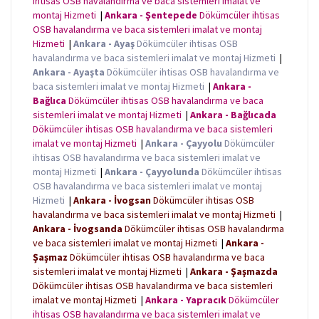
ihtisas OSB havalandırma ve baca sistemleri imalat ve
montaj Hizmeti
|
Ankara - Şentepede
Dökümcüler ihtisas
OSB havalandırma ve baca sistemleri imalat ve montaj
Hizmeti
|
Ankara - Ayaş
Dökümcüler ihtisas OSB
havalandırma ve baca sistemleri imalat ve montaj Hizmeti
|
Ankara - Ayaşta
Dökümcüler ihtisas OSB havalandırma ve
baca sistemleri imalat ve montaj Hizmeti
|
Ankara -
Bağlıca
Dökümcüler ihtisas OSB havalandırma ve baca
sistemleri imalat ve montaj Hizmeti
|
Ankara - Bağlıcada
Dökümcüler ihtisas OSB havalandırma ve baca sistemleri
imalat ve montaj Hizmeti
|
Ankara - Çayyolu
Dökümcüler
ihtisas OSB havalandırma ve baca sistemleri imalat ve
montaj Hizmeti
|
Ankara - Çayyolunda
Dökümcüler ihtisas
OSB havalandırma ve baca sistemleri imalat ve montaj
Hizmeti
|
Ankara - İvogsan
Dökümcüler ihtisas OSB
havalandırma ve baca sistemleri imalat ve montaj Hizmeti
|
Ankara - İvogsanda
Dökümcüler ihtisas OSB havalandırma
ve baca sistemleri imalat ve montaj Hizmeti
|
Ankara -
Şaşmaz
Dökümcüler ihtisas OSB havalandırma ve baca
sistemleri imalat ve montaj Hizmeti
|
Ankara - Şaşmazda
Dökümcüler ihtisas OSB havalandırma ve baca sistemleri
imalat ve montaj Hizmeti
|
Ankara - Yapracık
Dökümcüler
ihtisas OSB havalandırma ve baca sistemleri imalat ve