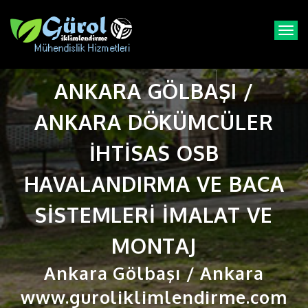
T
o
g
g
ANKARA GÖLBAŞI /
l
e
n
ANKARA DÖKÜMCÜLER
a
v
IHTISAS OSB
i
g
HAVALANDIRMA VE BACA
a
t
SISTEMLERI IMALAT VE
i
o
n
MONTAJ
Ankara Gölbaşı / Ankara
www.guroliklimlendirme.com