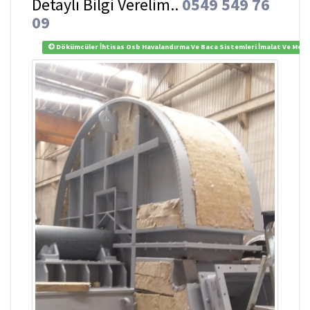
Detaylı Bilgi Verelim..
0549 549 76
09
Dökümcüler İhtisas Osb Havalandırma Ve Baca Sistemleri İmalat Ve Monta