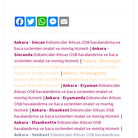
F
T
W
M
E
a
w
h
e
m
c
i
a
s
a
e
t
t
s
i
b
t
s
e
l
Ankara - Sincan
Dökümcüler ihtisas OSB havalandırma ve
o
e
A
n
baca sistemleri imalat ve montaj Hizmeti
|
Ankara -
o
r
p
g
k
p
e
Sincanda
Dökümcüler ihtisas OSB havalandırma ve baca
r
sistemleri imalat ve montaj Hizmeti
|
Ankara - Etimesgut
Dökümcüler ihtisas OSB havalandırma ve baca sistemleri
imalat ve montaj Hizmeti
|
Ankara - Etimesgutta
Dökümcüler ihtisas OSB havalandırma ve baca sistemleri
imalat ve montaj Hizmeti
|
Ankara - Eryaman
Dökümcüler
ihtisas OSB havalandırma ve baca sistemleri imalat ve
montaj Hizmeti
|
Ankara - Eryamanda
Dökümcüler ihtisas
OSB havalandırma ve baca sistemleri imalat ve montaj
Hizmeti
|
Ankara - Elvankent
Dökümcüler ihtisas OSB
havalandırma ve baca sistemleri imalat ve montaj Hizmeti
|
Ankara - Elvankentte
Dökümcüler ihtisas OSB
havalandırma ve baca sistemleri imalat ve montaj Hizmeti
|
Ankara - Yenikent
Dökümcüler ihtisas OSB havalandırma