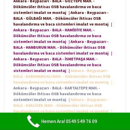
Ankara - Beypazarı - BALA - GÖZTEPE MAH. -
Dökümcüler ihtisas OSB havalandırma ve baca
sistemleri imalat ve montaj
|
Ankara - Beypazarı -
BALA - GÜLBAĞI MAH. - Dökümcüler ihtisas OSB
havalandırma ve baca sistemleri imalat ve montaj
|
Ankara - Beypazarı - BALA - HAMİDİYE MAH. -
Dökümcüler ihtisas OSB havalandırma ve baca
sistemleri imalat ve montaj
|
Ankara - Beypazarı -
BALA - HANBURUN MAH. - Dökümcüler ihtisas OSB
havalandırma ve baca sistemleri imalat ve montaj
|
Ankara - Beypazarı - BALA - İSMETPAŞA MAH. -
Dökümcüler ihtisas OSB havalandırma ve baca
sistemleri imalat ve montaj
|
Ankara - Beypazarı -
BALA - KARAHAMZALI MAH. - Dökümcüler ihtisas OSB
havalandırma ve baca sistemleri imalat ve montaj
|
Ankara - Beypazarı - BALA - KARTALTEPE MAH. -
Dökümcüler ihtisas OSB havalandırma ve baca
sistemleri imalat ve montaj
|
Ankara - Beypazarı -
BALA - KEKLİCEK MAH. - Dökümcüler ihtisas OSB
havalandırma ve baca sistemleri imalat ve montaj
|
Ankara - Beypazarı - BALA - KERİŞLİ MAH. - Dökümcüler
Hemen Ara! 0549 549 76 09
ihtisas OSB havalandırma ve baca sistemleri imalat ve
montaj
|
Ankara - Beypazarı - BALA - KESİKKÖPRÜ