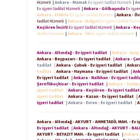
Hizmeti
|
Ankara - Mamak
Ev işyeri tadilat Hizmeti
|
An
Ev işyeri tadilat Hizmeti
|
Ankara - Gölbaşında
Ev işyer
Ankara - Etlikte
Ev işyeri tadilat Hizmeti
|
Ankara - Öv
tadilat Hizmeti
|
Ankara - Balgat
Ev işyeri tadilat Hizm
Keçiören İncirli
Ev işyeri tadilat Hizmeti
|
Ankara - Keç
tadilat Hizmeti
|
Ankara - fd
Ev işyeri tadilat Hizmeti
|
Ankara - Altındağ - Ev işyeri tadilat
|
Ankara - Ayaş 
Ankara - Beypazarı - Ev işyeri tadilat
|
Ankara - Çam
tadilat
|
Ankara - Çubuk - Ev işyeri tadilat
|
Ankara
tadilat
|
Ankara - Haymana - Ev işyeri tadilat
|
Ank
Ev işyeri tadilat
|
Ankara - Nallıhan - Ev işyeri tadil
Şereflikoçhisar - Ev işyeri tadilat
|
Ankara - Yenimah
işyeri tadilat
|
Ankara - Keçiören - Ev işyeri tadilat
işyeri tadilat
|
Ankara - Kazan - Ev işyeri tadilat
|
işyeri tadilat
|
Ankara - Evren - Ev işyeri tadilat
|
A
Ankara - Altındağ - AKYURT - AHMETADİL MAH. - Ev i
Ev işyeri tadilat
|
Ankara - Altındağ - AKYURT - BALI
AKYURT - BEYAZIT MAH. - Ev işyeri tadilat
|
Ankara 