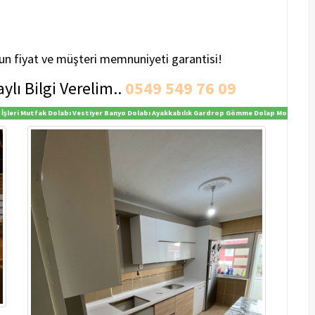
gun fiyat ve müşteri memnuniyeti garantisi!
ylı Bilgi Verelim..
0549 549 76 09
n İşleri Mutfak Dolabı Vestiyer Banyo Dolabı Ayakkabılık Gardrop Gömme Dolap Modeller