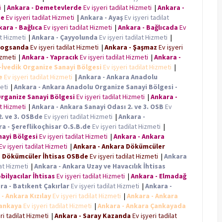
ti
|
Ankara - Demetevlerde
Ev işyeri tadilat Hizmeti
|
Ankara -
de
Ev işyeri tadilat Hizmeti
|
Ankara - Ayaş
Ev işyeri tadilat
kara - Bağlıca
Ev işyeri tadilat Hizmeti
|
Ankara - Bağlıcada
Ev
at Hizmeti
|
Ankara - Çayyolunda
Ev işyeri tadilat Hizmeti
|
İvogsanda
Ev işyeri tadilat Hizmeti
|
Ankara - Şaşmaz
Ev işyeri
Hizmeti
|
Ankara - Yapracık
Ev işyeri tadilat Hizmeti
|
Ankara -
-İvedik Organize Sanayi Bölgesi
Ev işyeri tadilat Hizmeti
|
e
Ev işyeri tadilat Hizmeti
|
Ankara - Ankara Anadolu
meti
|
Ankara - Ankara Anadolu Organize Sanayi Bölgesi -
Organize Sanayi Bölgesi
Ev işyeri tadilat Hizmeti
|
Ankara -
at Hizmeti
|
Ankara - Ankara Sanayi Odası 2. ve 3. OSB
Ev
2. ve 3. OSBde
Ev işyeri tadilat Hizmeti
|
Ankara -
a - Şereflikoçhisar O.S.B.de
Ev işyeri tadilat Hizmeti
|
nayi Bölgesi
Ev işyeri tadilat Hizmeti
|
Ankara - Ankara
Ev işyeri tadilat Hizmeti
|
Ankara - Ankara Dökümcüler
a Dökümcüler İhtisas OSBde
Ev işyeri tadilat Hizmeti
|
Ankara
lat Hizmeti
|
Ankara - Ankara Uzay ve Havacılık İhtisas
ilyacılar İhtisas
Ev işyeri tadilat Hizmeti
|
Ankara - Elmadağ
ra - Batıkent Çakırlar
Ev işyeri tadilat Hizmeti
|
Ankara -
- Ankara Kızılay
Ev işyeri tadilat Hizmeti
|
Ankara - Ankara
Çankaya
Ev işyeri tadilat Hizmeti
|
Ankara - Ankara Çankayada
ri tadilat Hizmeti
|
Ankara - Saray Kazanda
Ev işyeri tadilat