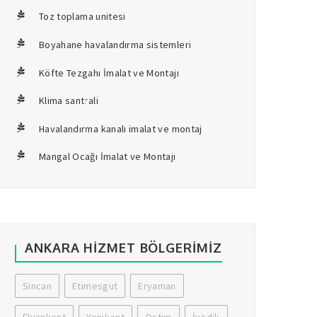
Toz toplama unitesi
Boyahane havalandırma sistemleri
Köfte Tezgahı İmalat ve Montajı
Klima santrali
Havalandırma kanalı imalat ve montaj
Mangal Ocağı İmalat ve Montajı
ANKARA HIZMET BÖLGERIMIZ
Sincan
Etimesgut
Eryaman