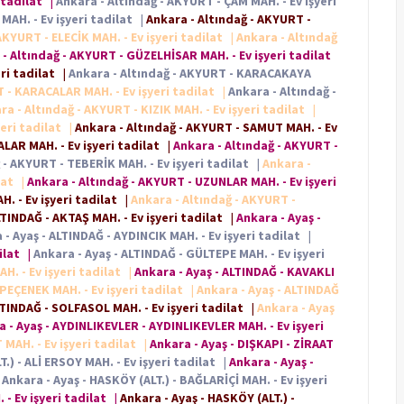
 tadilat
|
Ankara - Altındağ - AKYURT - ÇAM MAH. - Ev işyeri
AH. - Ev işyeri tadilat
|
Ankara - Altındağ - AKYURT -
AKYURT - ELECİK MAH. - Ev işyeri tadilat
|
Ankara - Altındağ
- Altındağ - AKYURT - GÜZELHİSAR MAH. - Ev işyeri tadilat
ri tadilat
|
Ankara - Altındağ - AKYURT - KARACAKAYA
 - KARACALAR MAH. - Ev işyeri tadilat
|
Ankara - Altındağ -
ra - Altındağ - AKYURT - KIZIK MAH. - Ev işyeri tadilat
|
eri tadilat
|
Ankara - Altındağ - AKYURT - SAMUT MAH. - Ev
LAR MAH. - Ev işyeri tadilat
|
Ankara - Altındağ - AKYURT -
 - AKYURT - TEBERİK MAH. - Ev işyeri tadilat
|
Ankara -
lat
|
Ankara - Altındağ - AKYURT - UZUNLAR MAH. - Ev işyeri
. - Ev işyeri tadilat
|
Ankara - Altındağ - AKYURT -
LTINDAĞ - AKTAŞ MAH. - Ev işyeri tadilat
|
Ankara - Ayaş -
 - Ayaş - ALTINDAĞ - AYDINCIK MAH. - Ev işyeri tadilat
|
dilat
|
Ankara - Ayaş - ALTINDAĞ - GÜLTEPE MAH. - Ev işyeri
. - Ev işyeri tadilat
|
Ankara - Ayaş - ALTINDAĞ - KAVAKLI
 PEÇENEK MAH. - Ev işyeri tadilat
|
Ankara - Ayaş - ALTINDAĞ
LTINDAĞ - SOLFASOL MAH. - Ev işyeri tadilat
|
Ankara - Ayaş
 - Ayaş - AYDINLIKEVLER - AYDINLIKEVLER MAH. - Ev işyeri
 MAH. - Ev işyeri tadilat
|
Ankara - Ayaş - DIŞKAPI - ZİRAAT
.) - ALİ ERSOY MAH. - Ev işyeri tadilat
|
Ankara - Ayaş -
Ankara - Ayaş - HASKÖY (ALT.) - BAĞLARİÇİ MAH. - Ev işyeri
 - Ev işyeri tadilat
|
Ankara - Ayaş - HASKÖY (ALT.) -