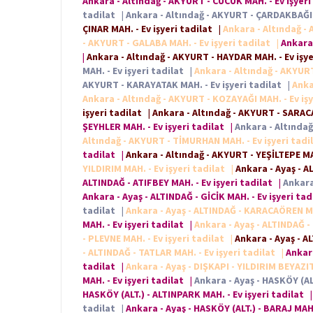
Ankara - Altındağ - AKYURT - CÜCÜK MAH. - Ev işyeri
tadilat
|
Ankara - Altındağ - AKYURT - ÇARDAKBAĞI M
ÇINAR MAH. - Ev işyeri tadilat
|
Ankara - Altındağ - 
- AKYURT - GALABA MAH. - Ev işyeri tadilat
|
Ankara 
|
Ankara - Altındağ - AKYURT - HAYDAR MAH. - Ev işye
MAH. - Ev işyeri tadilat
|
Ankara - Altındağ - AKYURT
AKYURT - KARAYATAK MAH. - Ev işyeri tadilat
|
Anka
Ankara - Altındağ - AKYURT - KOZAYAĞI MAH. - Ev işy
işyeri tadilat
|
Ankara - Altındağ - AKYURT - SARACA
ŞEYHLER MAH. - Ev işyeri tadilat
|
Ankara - Altındağ
Altındağ - AKYURT - TİMURHAN MAH. - Ev işyeri tadi
tadilat
|
Ankara - Altındağ - AKYURT - YEŞİLTEPE MAH
YILDIRIM MAH. - Ev işyeri tadilat
|
Ankara - Ayaş - A
ALTINDAĞ - ATIFBEY MAH. - Ev işyeri tadilat
|
Ankara
Ankara - Ayaş - ALTINDAĞ - GİCİK MAH. - Ev işyeri ta
tadilat
|
Ankara - Ayaş - ALTINDAĞ - KARACAÖREN MAH
MAH. - Ev işyeri tadilat
|
Ankara - Ayaş - ALTINDAĞ -
- PLEVNE MAH. - Ev işyeri tadilat
|
Ankara - Ayaş - A
- ALTINDAĞ - TATLAR MAH. - Ev işyeri tadilat
|
Ankara
tadilat
|
Ankara - Ayaş - DIŞKAPI - YILDIRIM BEYAZIT
MAH. - Ev işyeri tadilat
|
Ankara - Ayaş - HASKÖY (ALT
HASKÖY (ALT.) - ALTINPARK MAH. - Ev işyeri tadilat
|
tadilat
|
Ankara - Ayaş - HASKÖY (ALT.) - BARAJ MAH.