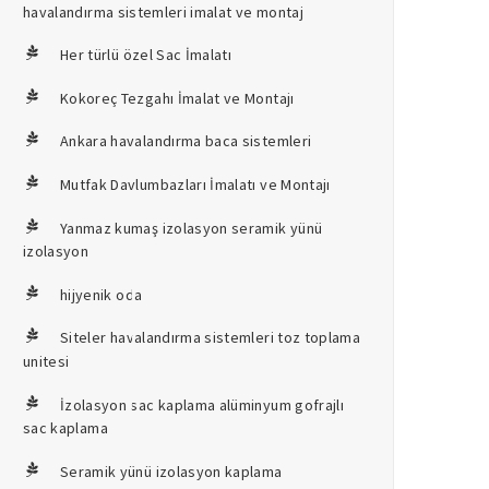
havalandırma sistemleri imalat ve montaj
Her türlü özel Sac İmalatı
Kokoreç Tezgahı İmalat ve Montajı
Ankara havalandırma baca sistemleri
Mutfak Davlumbazları İmalatı ve Montajı
Yanmaz kumaş izolasyon seramik yünü
izolasyon
hijyenik oda
Siteler havalandırma sistemleri toz toplama
unitesi
İzolasyon sac kaplama alüminyum gofrajlı
sac kaplama
Seramik yünü izolasyon kaplama