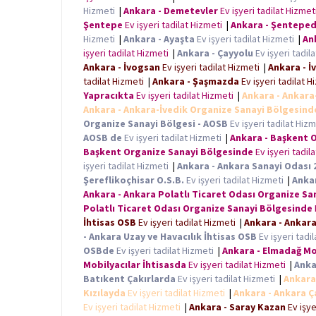
Hizmeti
|
Ankara - Demetevler
Ev işyeri tadilat Hizme
Şentepe
Ev işyeri tadilat Hizmeti
|
Ankara - Şentepe
Hizmeti
|
Ankara - Ayaşta
Ev işyeri tadilat Hizmeti
|
An
işyeri tadilat Hizmeti
|
Ankara - Çayyolu
Ev işyeri tadil
Ankara - İvogsan
Ev işyeri tadilat Hizmeti
|
Ankara - 
tadilat Hizmeti
|
Ankara - Şaşmazda
Ev işyeri tadilat 
Yapracıkta
Ev işyeri tadilat Hizmeti
|
Ankara - Ankara
Ankara - Ankara-İvedik Organize Sanayi Bölgesind
Organize Sanayi Bölgesi - AOSB
Ev işyeri tadilat Hiz
AOSB de
Ev işyeri tadilat Hizmeti
|
Ankara - Başkent 
Başkent Organize Sanayi Bölgesinde
Ev işyeri tadil
işyeri tadilat Hizmeti
|
Ankara - Ankara Sanayi Odası 
Şereflikoçhisar O.S.B.
Ev işyeri tadilat Hizmeti
|
Ankar
Ankara - Ankara Polatlı Ticaret Odası Organize Sa
Polatlı Ticaret Odası Organize Sanayi Bölgesinde
İhtisas OSB
Ev işyeri tadilat Hizmeti
|
Ankara - Ankar
- Ankara Uzay ve Havacılık İhtisas OSB
Ev işyeri tadi
OSBde
Ev işyeri tadilat Hizmeti
|
Ankara - Elmadağ Mob
Mobilyacılar İhtisasda
Ev işyeri tadilat Hizmeti
|
Anka
Batıkent Çakırlarda
Ev işyeri tadilat Hizmeti
|
Ankara 
Kızılayda
Ev işyeri tadilat Hizmeti
|
Ankara - Ankara 
Ev işyeri tadilat Hizmeti
|
Ankara - Saray Kazan
Ev işye