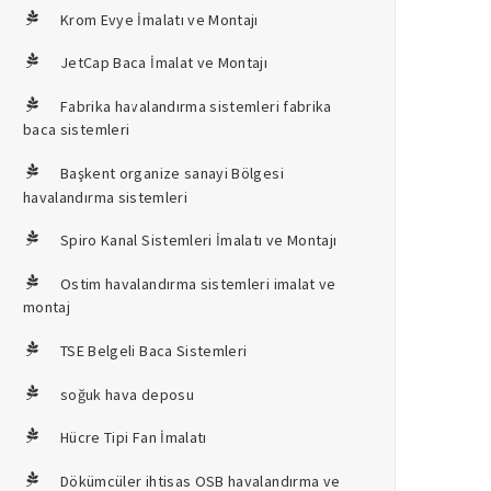
Krom Evye İmalatı ve Montajı
JetCap Baca İmalat ve Montajı
Fabrika havalandırma sistemleri fabrika
baca sistemleri
Başkent organize sanayi Bölgesi
i Laminant Parke Duşakabin Cam Balkon
havalandırma sistemleri
Spiro Kanal Sistemleri İmalatı ve Montajı
Ostim havalandırma sistemleri imalat ve
montaj
TSE Belgeli Baca Sistemleri
soğuk hava deposu
Hücre Tipi Fan İmalatı
Dökümcüler ihtisas OSB havalandırma ve