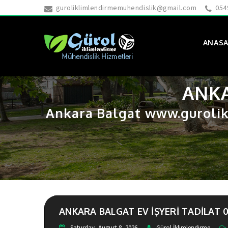
guroliklimlendirmemuhendislik@gmail.com
054
ANASA
ANKA
Ankara Balgat www.gurolik
ANKARA BALGAT EV IŞYERI TADILAT 0
Saturday, August 8, 2026
Gürol İklimlendirme