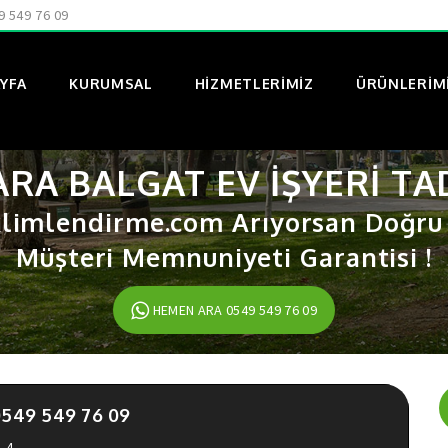
9 549 76 09
YFA
KURUMSAL
HIZMETLERIMIZ
ÜRÜNLERIM
RA BALGAT EV IŞYERI TA
limlendirme.com Arıyorsan Doğru A
Müşteri Memnuniyeti Garantisi !
HEMEN ARA 0549 549 76 09
549 549 76 09
4