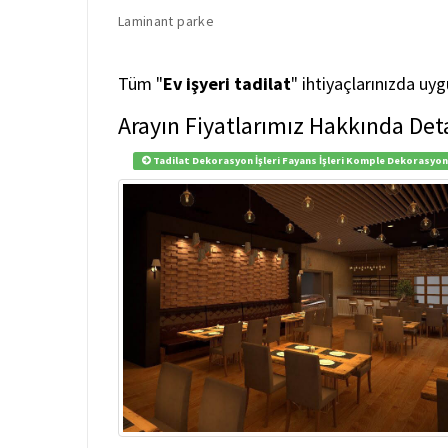
Laminant parke
Tüm "
Ev işyeri tadilat
" ihtiyaçlarınızda uy
Arayın Fiyatlarımız Hakkında Deta
Tadilat Dekorasyon İşleri Fayans İşleri Komple Dekorasyo