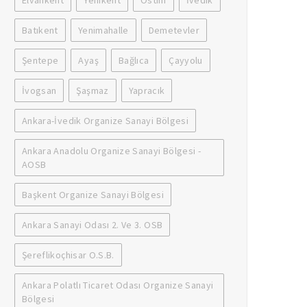
Elvankent
Yenikent
Ostim
İvedik
Batıkent
Yenimahalle
Demetevler
Şentepe
Ayaş
Bağlıca
Çayyolu
İvogsan
Şaşmaz
Yapracık
Ankara-İvedik Organize Sanayi Bölgesi
Ankara Anadolu Organize Sanayi Bölgesi -
AOSB
Başkent Organize Sanayi Bölgesi
Ankara Sanayi Odası 2. Ve 3. OSB
Şereflikoçhisar O.S.B.
Ankara Polatlı Ticaret Odası Organize Sanayi
Bölgesi