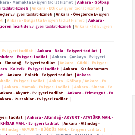
kara - Mamakta
Ev işyeri tadilat Hizmeti
|
Ankara - Gölbaşı
i tadilat Hizmeti
|
Ankara - Etlik
Ev işyeri tadilat Hizmeti
|
eçler
Ev işyeri tadilat Hizmeti
|
Ankara - Öveçlerde
Ev işyeri
eti
|
Ankara - Balgatta
Ev işyeri tadilat Hizmeti
|
Ankara -
iören İncirlide
Ev işyeri tadilat Hizmeti
|
Ankara - fd
Ev işyeri
- Ev işyeri tadilat
|
Ankara - Bala - Ev işyeri tadilat
|
lıdere - Ev işyeri tadilat
|
Ankara - Çankaya - Ev işyeri
 - Elmadağ - Ev işyeri tadilat
|
Ankara - Güdül - Ev işyeri
ara - Kalecik - Ev işyeri tadilat
|
Ankara - Kızılcahamam -
at
|
Ankara - Polatlı - Ev işyeri tadilat
|
Ankara -
alle - Ev işyeri tadilat
|
Ankara - Gölbaşı / Ankara - Ev
|
Ankara - Mamak - Ev işyeri tadilat
|
Ankara - Sincan - Ev
Ankara - Akyurt - Ev işyeri tadilat
|
Ankara - Etimesgut - Ev
nkara - Pursaklar - Ev işyeri tadilat
|
şyeri tadilat
|
Ankara - Altındağ - AKYURT - ATATÜRK MAH. -
KHİSAR MAH. - Ev işyeri tadilat
|
Ankara - Altındağ -
- Altındağ - AKYURT - BÜĞDÜZ MAH. - Ev işyeri tadilat
|