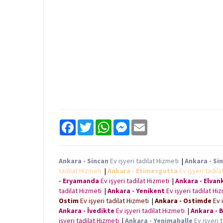
F
T
W
M
E
a
w
h
e
m
c
i
a
s
a
e
t
t
s
i
b
t
s
e
l
Ankara - Sincan
Ev işyeri tadilat Hizmeti
|
Ankara - Si
o
e
A
n
tadilat Hizmeti
|
Ankara - Etimesgutta
Ev işyeri tadil
o
r
p
g
k
p
e
- Eryamanda
Ev işyeri tadilat Hizmeti
|
Ankara - Elvan
r
tadilat Hizmeti
|
Ankara - Yenikent
Ev işyeri tadilat H
Ostim
Ev işyeri tadilat Hizmeti
|
Ankara - Ostimde
Ev 
Ankara - İvedikte
Ev işyeri tadilat Hizmeti
|
Ankara - 
işyeri tadilat Hizmeti
|
Ankara - Yenimahalle
Ev işyeri 