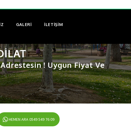
IZ
GALERI
İLETİŞİM
DILAT
drestesin ! Uygun Fiyat Ve
HEMEN ARA 0549 549 76 09