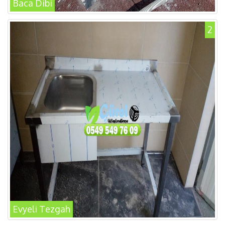
Baca Dibi
2
Evyeli Tezgah