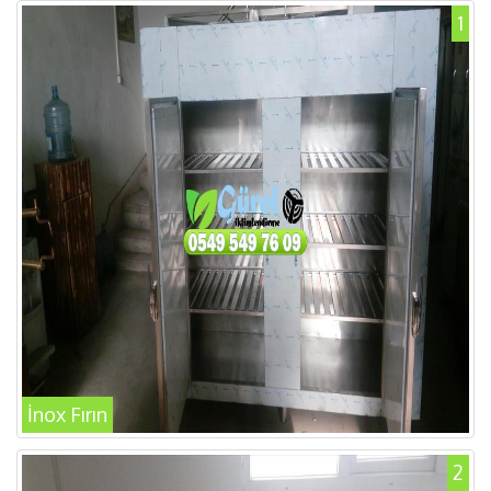
1
İnox Fırın
2