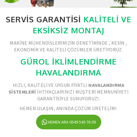
SERVIS GARANTISI
KALITELI VE
EKSIKSIZ MONTAJ
MAKINE MÜHENDISLERIMIZIN DENETIMINDE , KESIN ,
EKONOMIK VE KALITELI ÇÖZÜMLER ÜRETIYORUZ.
GÜROL İKLİMLENDİRME
HAVALANDIRMA
HIZLI, KALITELI VE UYGUN FIYATLI
HAVALANDIRMA
SISTEMLERI
IHTIYAÇLARINIZI MÜŞTERI MEMNUNIYETI
GARANTISIYLE SUNUYORUZ!.
HEMEN ULAŞIN, ANINDA ÇÖZÜM ÜRETELIM!.
HEMEN ARA 0549 549 76 09