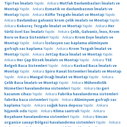
Tipi Fan İmalatı
Yapılır.
Ankara
Mutfak Davlumbazları İmalatı ve
Montajı
Yapılır.
Ankara
Esmatik ve davlumbazının İmalatı ve
Montajı
Yapılır.
Ankara
Köfte Tezgahı İmalat ve Montajı
Yapılır.
Ankara
Davlumbaz galvaniz krom çelik imalatı ve Montajı
Yapılır.
Ankara
Kokoreç Tezgahı İmalat ve Montajı
Yapılır.
Ankara
Her
türlü özel Sac İmalatı
Yapılır.
Ankara
Çelik, Galvaniz, İnox, Krom
Boru ve Baca Sistemleri
Yapılır.
Ankara
Krom Evye İmalatı ve
Montajı
Yapılır.
Ankara
İzolasyon sac kaplama alüminyum
gofrajlı sac kaplama
Yapılır.
Ankara
Krom Tezgah İmalat ve
Montajı
Yapılır.
Ankara
JetCap Baca İmalat ve Montajı
Yapılır.
Ankara
Her Çap Dirsek İmalatı ve Montajı
Yapılır.
Ankara
TSE
Belgeli Baca Sistemleri
Yapılır.
Ankara
Kaskad Baca İmalatı ve
Montajı
Yapılır.
Ankara
Spiro Kanal Sistemleri İmalatı ve Montajı
Yapılır.
Ankara
Mangal Ocağı İmalat ve Montajı
Yapılır.
Ankara
Çelik Baca İmalatı ve Montajı
Yapılır.
Ankara
Mühendislik
Hizmetleri havalandırma sistemleri
Yapılır.
Ankara
Isı geri
kazanım cihazı
Yapılır.
Ankara
Fabrika havalandırma sistemleri
fabrika baca sistemleri
Yapılır.
Ankara
Alüminyum gofrajlı sac
kaplama
Yapılır.
Ankara
soğuk hava deposu
Yapılır.
Ankara
hijyenik oda
Yapılır.
Ankara
Klima santrali
Yapılır.
Ankara
Boyahane havalandırma sistemleri
Yapılır.
Ankara
Sincan
organize sanayi Bölgesi havalandırma sistemleri
Yapılır.
Ankara