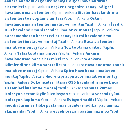
Ankara Anadolu organize sanayi Bölgesi havalandırma
sistemleri
Yapılır.
Ankara
Başkent organize sanayi Bölgesi
havalandırma sistemleri
Yapılır.
Ankara
Siteler havalandırma
sistemleri toz toplama unitesi
Yapılır.
Ankara
Ostim
havalandırma sistemleri imalat ve montaj
Yapılır.
Ankara
İvedik
OSB havalandırma sistemleri imalat ve montaj
Yapılır.
Ankara
Kahramankazan keresteciler sanayi sitesi havalandırma
sistemleri imalat ve montaj
Yapılır.
Ankara
Baca sistemleri
imalat ve montaj
Yapılır.
Ankara
Toz toplama unitesi
Yapılır.
Ankara
Talaş toplama unitesi
Yapılır.
Ankara
Ankara
havalandırma baca sistemleri
Yapılır.
Ankara
Ankara
iklimlendirme klima santrali
Yapılır.
Ankara
Havalandırma kanalı
imalat ve montaj
Yapılır.
Ankara
Spiro hava kanalı imalat ve
montaj
Yapılır.
Ankara
Hücre tipi aspiratör imalat ve montaj
Yapılır.
Ankara
Dökümcüler ihtisas OSB havalandırma ve baca
sistemleri imalat ve montaj
Yapılır.
Ankara
Yanmaz kumaş
izolasyon seramik yünü izolasyon
Yapılır.
Ankara
Seramik yünü
izolasyon kaplama
Yapılır.
Ankara
Ev işyeri tadilat
Yapılır.
Ankara
medikal ürünler tıbbi paslanmaz ürünler medikal paslanmaz
ekipmanlar
Yapılır.
Ankara
evyeli tezgah paslanmaz inox
Yapılır.