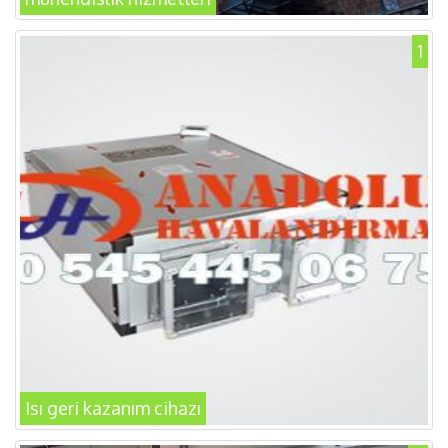
1
Isı geri kazanım cihazı