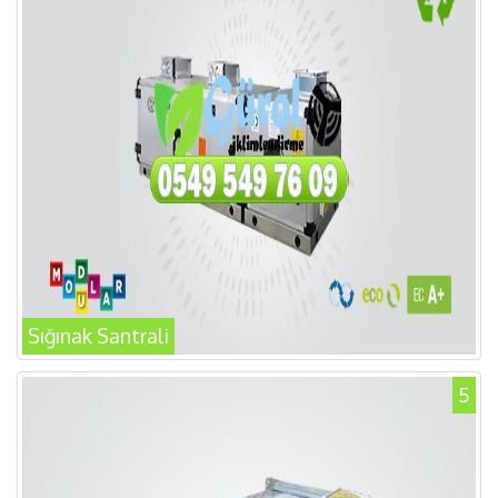
Sığınak Santrali
5