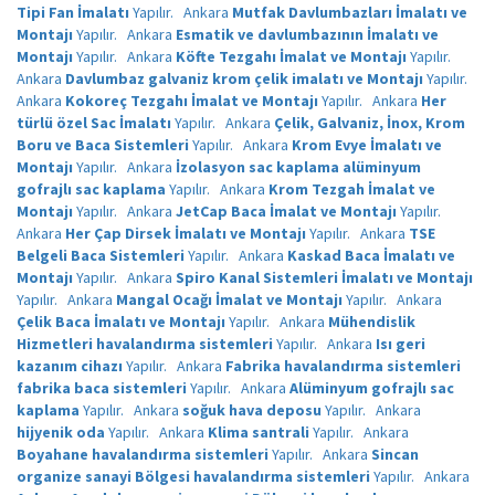
Tipi Fan İmalatı
Yapılır.
Ankara
Mutfak Davlumbazları İmalatı ve
Montajı
Yapılır.
Ankara
Esmatik ve davlumbazının İmalatı ve
Montajı
Yapılır.
Ankara
Köfte Tezgahı İmalat ve Montajı
Yapılır.
Ankara
Davlumbaz galvaniz krom çelik imalatı ve Montajı
Yapılır.
Ankara
Kokoreç Tezgahı İmalat ve Montajı
Yapılır.
Ankara
Her
türlü özel Sac İmalatı
Yapılır.
Ankara
Çelik, Galvaniz, İnox, Krom
Boru ve Baca Sistemleri
Yapılır.
Ankara
Krom Evye İmalatı ve
Montajı
Yapılır.
Ankara
İzolasyon sac kaplama alüminyum
gofrajlı sac kaplama
Yapılır.
Ankara
Krom Tezgah İmalat ve
Montajı
Yapılır.
Ankara
JetCap Baca İmalat ve Montajı
Yapılır.
Ankara
Her Çap Dirsek İmalatı ve Montajı
Yapılır.
Ankara
TSE
Belgeli Baca Sistemleri
Yapılır.
Ankara
Kaskad Baca İmalatı ve
Montajı
Yapılır.
Ankara
Spiro Kanal Sistemleri İmalatı ve Montajı
Yapılır.
Ankara
Mangal Ocağı İmalat ve Montajı
Yapılır.
Ankara
Çelik Baca İmalatı ve Montajı
Yapılır.
Ankara
Mühendislik
Hizmetleri havalandırma sistemleri
Yapılır.
Ankara
Isı geri
kazanım cihazı
Yapılır.
Ankara
Fabrika havalandırma sistemleri
fabrika baca sistemleri
Yapılır.
Ankara
Alüminyum gofrajlı sac
kaplama
Yapılır.
Ankara
soğuk hava deposu
Yapılır.
Ankara
hijyenik oda
Yapılır.
Ankara
Klima santrali
Yapılır.
Ankara
Boyahane havalandırma sistemleri
Yapılır.
Ankara
Sincan
organize sanayi Bölgesi havalandırma sistemleri
Yapılır.
Ankara