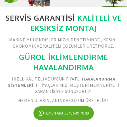
SERVIS GARANTISI
KALITELI VE
EKSIKSIZ MONTAJ
MAKINE MÜHENDISLERIMIZIN DENETIMINDE , KESIN ,
EKONOMIK VE KALITELI ÇÖZÜMLER ÜRETIYORUZ.
GÜROL İKLİMLENDİRME
HAVALANDIRMA
HIZLI, KALITELI VE UYGUN FIYATLI
HAVALANDIRMA
SISTEMLERI
IHTIYAÇLARINIZI MÜŞTERI MEMNUNIYETI
GARANTISIYLE SUNUYORUZ!.
HEMEN ULAŞIN, ANINDA ÇÖZÜM ÜRETELIM!.
HEMEN ARA 0549 549 76 09