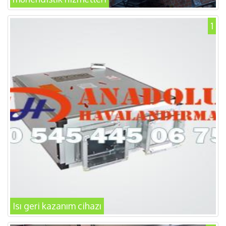
1
Isı geri kazanım cihazı