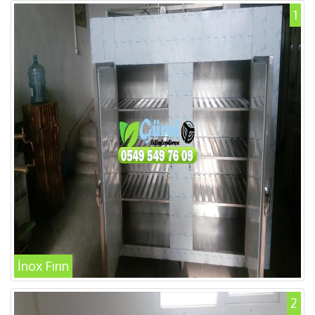
1
İnox Fırın
2