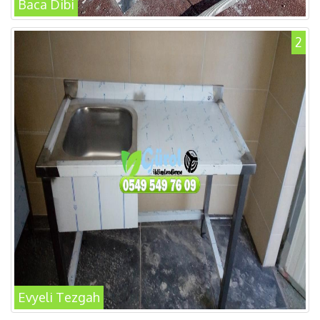
Baca Dibi
2
Evyeli Tezgah