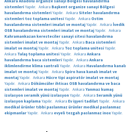
Ankara Anadolu organize sanayi Bölgesi havalandırma
sistemleri
Yapılır.
Ankara
Başkent organize sanayi Bölgesi
havalandırma sistemleri
Yapılır.
Ankara
Siteler havalandırma
sistemleri toz toplama unitesi
Yapılır.
Ankara
Ostim
havalandırma sistemleri imalat ve montaj
Yapılır.
Ankara
İvedik
OSB havalandırma sistemleri imalat ve montaj
Yapılır.
Ankara
Kahramankazan keresteciler sanayi sitesi havalandırma
sistemleri imalat ve montaj
Yapılır.
Ankara
Baca sistemleri
imalat ve montaj
Yapılır.
Ankara
Toz toplama unitesi
Yapılır.
Ankara
Talaş toplama unitesi
Yapılır.
Ankara
Ankara
havalandırma baca sistemleri
Yapılır.
Ankara
Ankara
iklimlendirme klima santrali
Yapılır.
Ankara
Havalandırma kanalı
imalat ve montaj
Yapılır.
Ankara
Spiro hava kanalı imalat ve
montaj
Yapılır.
Ankara
Hücre tipi aspiratör imalat ve montaj
Yapılır.
Ankara
Dökümcüler ihtisas OSB havalandırma ve baca
sistemleri imalat ve montaj
Yapılır.
Ankara
Yanmaz kumaş
izolasyon seramik yünü izolasyon
Yapılır.
Ankara
Seramik yünü
izolasyon kaplama
Yapılır.
Ankara
Ev işyeri tadilat
Yapılır.
Ankara
medikal ürünler tıbbi paslanmaz ürünler medikal paslanmaz
ekipmanlar
Yapılır.
Ankara
evyeli tezgah paslanmaz inox
Yapılır.