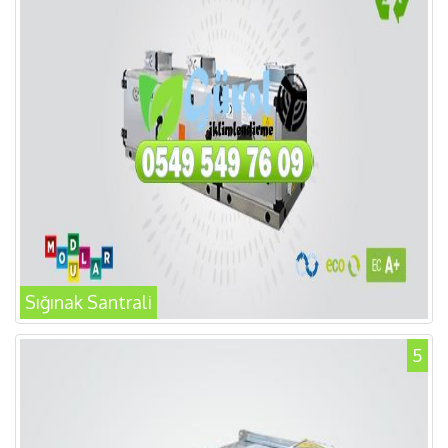
Sığınak Santrali
5