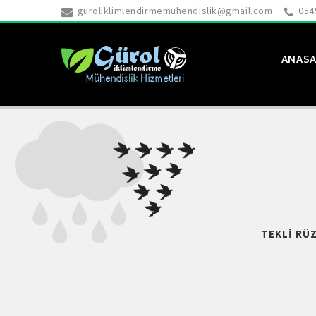
guroliklimlendirmemuhendislik@gmail.com
054
ANASA
TEKLI RÜ