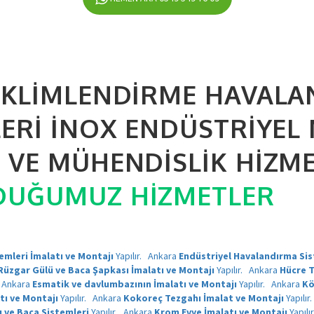
İKLIMLENDIRME HAVAL
LERI İNOX ENDÜSTRIYEL
VE MÜHENDISLIK HIZMET
DUĞUMUZ HIZMETLER
mleri İmalatı ve Montajı
Yapılır.
Ankara
Endüstriyel Havalandırma Sis
Rüzgar Gülü ve Baca Şapkası İmalatı ve Montajı
Yapılır.
Ankara
Hücre T
Ankara
Esmatik ve davlumbazının İmalatı ve Montajı
Yapılır.
Ankara
Kö
tı ve Montajı
Yapılır.
Ankara
Kokoreç Tezgahı İmalat ve Montajı
Yapılır
u ve Baca Sistemleri
Yapılır.
Ankara
Krom Evye İmalatı ve Montajı
Yapılı