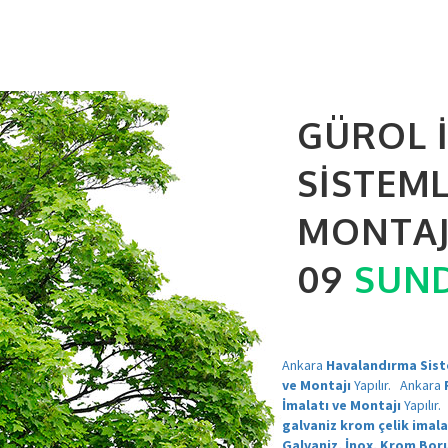
GÜROL 
SISTEM
MONTAJ 
09
SUN
Ankara
Havalandırma Siste
ve Montajı
Yapılır.
Ankara
İmalatı ve Montajı
Yapılır.
galvaniz krom çelik imala
Galvaniz, İnox, Krom Bor