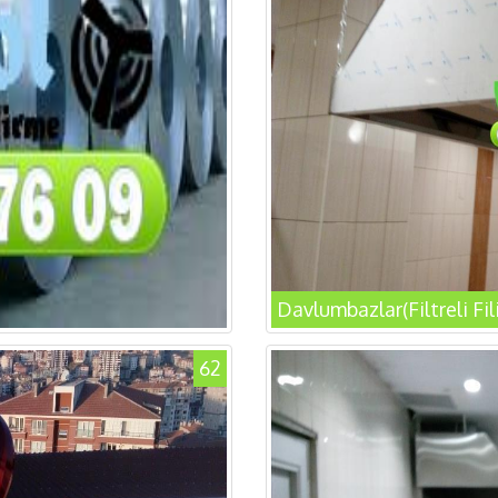
Davlumbazlar(Filtreli Fi
62