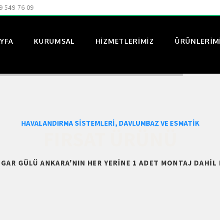
9 549 76 09
YFA
KURUMSAL
HIZMETLERIMIZ
ÜRÜNLERIM
HAVALANDIRMA SISTEMLERI, DAVLUMBAZ VE ESMATIK
FIRSAT ÜRÜNÜ
ZGAR GÜLÜ ANKARA'NIN HER YERINE 1 ADET MONTAJ DAHIL 