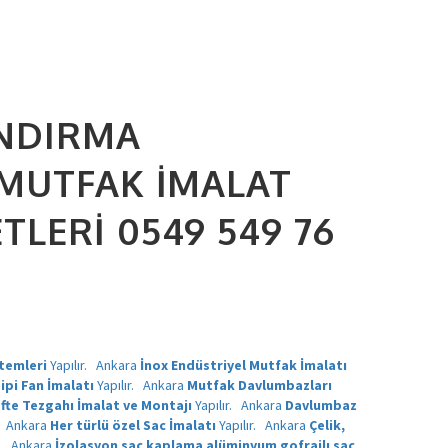
ANDIRMA
 MUTFAK İMALAT
LERI 0549 549 76
temleri
Yapılır.
Ankara
İnox Endüstriyel Mutfak İmalatı
ipi Fan İmalatı
Yapılır.
Ankara
Mutfak Davlumbazları
fte Tezgahı İmalat ve Montajı
Yapılır.
Ankara
Davlumbaz
.
Ankara
Her türlü özel Sac İmalatı
Yapılır.
Ankara
Çelik,
r.
Ankara
İzolasyon sac kaplama alüminyum gofrajlı sac