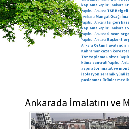
kaplama
Yapılır.
Ankara
Kr
Yapılır.
Ankara
TSE Belgeli
Ankara
Mangal Ocağı İma
Yapılır.
Ankara
Isı geri kaz
kaplama
Yapılır.
Ankara
so
Yapılır.
Ankara
Sincan orga
Yapılır.
Ankara
Başkent org
Ankara
Ostim havalandırm
Kahramankazan kerestecil
Toz toplama unitesi
Yapıl
klima santrali
Yapılır.
Ank
aspiratör imalat ve mont
izolasyon seramik yünü i
paslanmaz ürünler medik
Ankarada İmalatını ve M