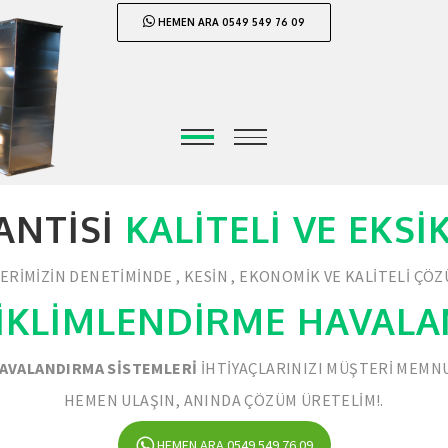
HEMEN ARA 0549 549 76 09
ANTISI
KALITELI VE EKS
RIMIZIN DENETIMINDE , KESIN , EKONOMIK VE KALITELI ÇÖ
İKLİMLENDİRME HAVAL
AVALANDIRMA SISTEMLERI
IHTIYAÇLARINIZI MÜŞTERI MEMNU
HEMEN ULAŞIN, ANINDA ÇÖZÜM ÜRETELIM!.
HEMEN ARA 0549 549 76 09