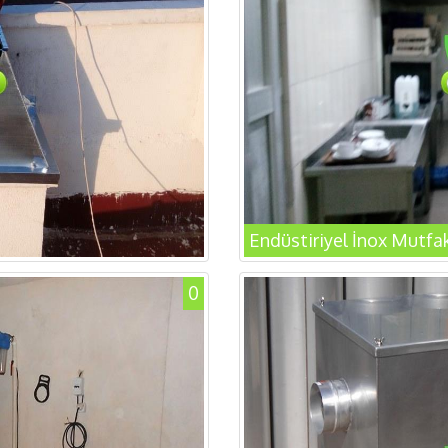
Endüstiriyel İnox Mutfa
0