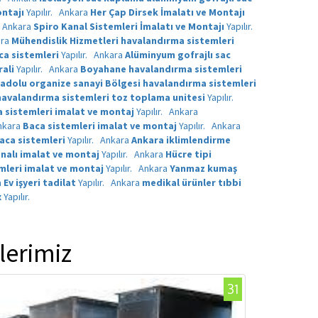
ntajı
Yapılır.
Ankara
Her Çap Dirsek İmalatı ve Montajı
Ankara
Spiro Kanal Sistemleri İmalatı ve Montajı
Yapılır.
ara
Mühendislik Hizmetleri havalandırma sistemleri
ca sistemleri
Yapılır.
Ankara
Alüminyum gofrajlı sac
rali
Yapılır.
Ankara
Boyahane havalandırma sistemleri
adolu organize sanayi Bölgesi havalandırma sistemleri
havalandırma sistemleri toz toplama unitesi
Yapılır.
 sistemleri imalat ve montaj
Yapılır.
Ankara
nkara
Baca sistemleri imalat ve montaj
Yapılır.
Ankara
aca sistemleri
Yapılır.
Ankara
Ankara iklimlendirme
nalı imalat ve montaj
Yapılır.
Ankara
Hücre tipi
mleri imalat ve montaj
Yapılır.
Ankara
Yanmaz kumaş
a
Ev işyeri tadilat
Yapılır.
Ankara
medikal ürünler tıbbi
x
Yapılır.
lerimiz
31