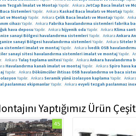
om Tezgah İmalat ve Montajı
Yapılır.
Ankara
JetCap Baca İmalat ve Mo
 Baca Sistemleri
Yapılır.
Ankara
Kaskad Baca İmalatı ve Montajı
Yapılır.
lat ve Montajı
Yapılır.
Ankara
Çelik Baca İmalatı ve Montajı
Yapılır.
Ank
anım cihazı
Yapılır.
Ankara
Fabrika havalandırma sistemleri fabrika ba
ğuk hava deposu
Yapılır.
Ankara
hijyenik oda
Yapılır.
Ankara
Klima sant
nize sanayi Bölgesi havalandırma sistemleri
Yapılır.
Ankara
Ankara An
anize sanayi Bölgesi havalandırma sistemleri
Yapılır.
Ankara
Siteler 
a sistemleri imalat ve montaj
Yapılır.
Ankara
İvedik OSB havalandırma
er sanayi sitesi havalandırma sistemleri imalat ve montaj
Yapılır.
A
ır.
Ankara
Talaş toplama unitesi
Yapılır.
Ankara
Ankara havalandırma b
ara
Havalandırma kanalı imalat ve montaj
Yapılır.
Ankara
Spiro hava ka
aj
Yapılır.
Ankara
Dökümcüler ihtisas OSB havalandırma ve baca siste
zolasyon
Yapılır.
Ankara
Seramik yünü izolasyon kaplama
Yapılır.
Ankar
al paslanmaz ekipmanlar
Yapılır.
Ankara
evyeli tezgah paslanmaz ino
ontajını Yaptığımız Ürün Çeşit
45