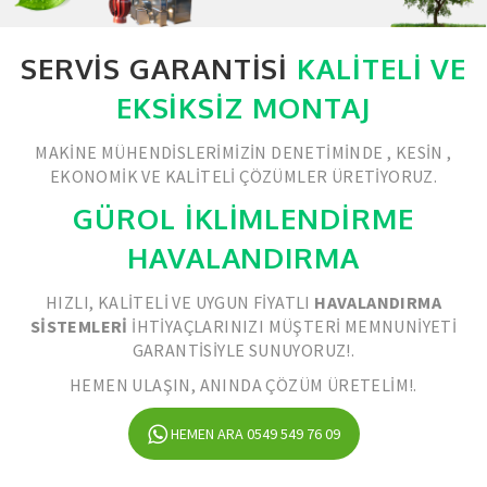
SERVIS GARANTISI
KALITELI VE
EKSIKSIZ MONTAJ
MAKINE MÜHENDISLERIMIZIN DENETIMINDE , KESIN ,
EKONOMIK VE KALITELI ÇÖZÜMLER ÜRETIYORUZ.
GÜROL İKLİMLENDİRME
HAVALANDIRMA
HIZLI, KALITELI VE UYGUN FIYATLI
HAVALANDIRMA
SISTEMLERI
IHTIYAÇLARINIZI MÜŞTERI MEMNUNIYETI
GARANTISIYLE SUNUYORUZ!.
HEMEN ULAŞIN, ANINDA ÇÖZÜM ÜRETELIM!.
HEMEN ARA 0549 549 76 09