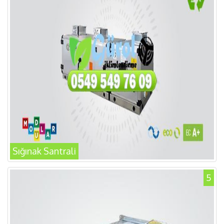
Sığınak Santrali
5