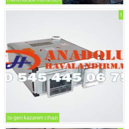
1
Isı geri kazanım cihazı