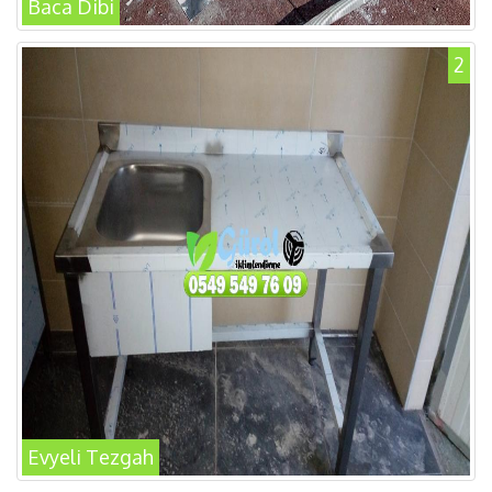
Baca Dibi
2
Evyeli Tezgah