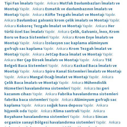
Tipi Fan İmalatı
Yapılır.
Ankara
Mutfak Davlumbazları İmalatı ve
Montajı
Yapılır.
Ankara
Esmatik ve davlumbazının İmalatı ve
Montajı
Yapılır.
Ankara
Köfte Tezgahı İmalat ve Montajı
Yapılır.
Ankara
Davlumbaz galvaniz krom çelik imalatı ve Montajı
Yapılır.
Ankara
Kokoreç Tezgahı İmalat ve Montajı
Yapılır.
Ankara
Her
türlü özel Sac İmalatı
Yapılır.
Ankara
Çelik, Galvaniz, İnox, Krom
Boru ve Baca Sistemleri
Yapılır.
Ankara
Krom Evye İmalatı ve
Montajı
Yapılır.
Ankara
İzolasyon sac kaplama alüminyum
gofrajlı sac kaplama
Yapılır.
Ankara
Krom Tezgah İmalat ve
Montajı
Yapılır.
Ankara
JetCap Baca İmalat ve Montajı
Yapılır.
Ankara
Her Çap Dirsek İmalatı ve Montajı
Yapılır.
Ankara
TSE
Belgeli Baca Sistemleri
Yapılır.
Ankara
Kaskad Baca İmalatı ve
Montajı
Yapılır.
Ankara
Spiro Kanal Sistemleri İmalatı ve Montajı
Yapılır.
Ankara
Mangal Ocağı İmalat ve Montajı
Yapılır.
Ankara
Çelik Baca İmalatı ve Montajı
Yapılır.
Ankara
Mühendislik
Hizmetleri havalandırma sistemleri
Yapılır.
Ankara
Isı geri
kazanım cihazı
Yapılır.
Ankara
Fabrika havalandırma sistemleri
fabrika baca sistemleri
Yapılır.
Ankara
Alüminyum gofrajlı sac
kaplama
Yapılır.
Ankara
soğuk hava deposu
Yapılır.
Ankara
hijyenik oda
Yapılır.
Ankara
Klima santrali
Yapılır.
Ankara
Boyahane havalandırma sistemleri
Yapılır.
Ankara
Sincan
organize sanayi Bölgesi havalandırma sistemleri
Yapılır.
Ankara