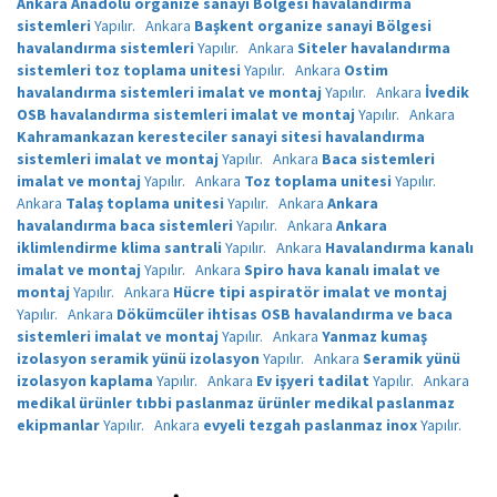
Ankara Anadolu organize sanayi Bölgesi havalandırma
sistemleri
Yapılır.
Ankara
Başkent organize sanayi Bölgesi
havalandırma sistemleri
Yapılır.
Ankara
Siteler havalandırma
sistemleri toz toplama unitesi
Yapılır.
Ankara
Ostim
havalandırma sistemleri imalat ve montaj
Yapılır.
Ankara
İvedik
OSB havalandırma sistemleri imalat ve montaj
Yapılır.
Ankara
Kahramankazan keresteciler sanayi sitesi havalandırma
sistemleri imalat ve montaj
Yapılır.
Ankara
Baca sistemleri
imalat ve montaj
Yapılır.
Ankara
Toz toplama unitesi
Yapılır.
Ankara
Talaş toplama unitesi
Yapılır.
Ankara
Ankara
havalandırma baca sistemleri
Yapılır.
Ankara
Ankara
iklimlendirme klima santrali
Yapılır.
Ankara
Havalandırma kanalı
imalat ve montaj
Yapılır.
Ankara
Spiro hava kanalı imalat ve
montaj
Yapılır.
Ankara
Hücre tipi aspiratör imalat ve montaj
Yapılır.
Ankara
Dökümcüler ihtisas OSB havalandırma ve baca
sistemleri imalat ve montaj
Yapılır.
Ankara
Yanmaz kumaş
izolasyon seramik yünü izolasyon
Yapılır.
Ankara
Seramik yünü
izolasyon kaplama
Yapılır.
Ankara
Ev işyeri tadilat
Yapılır.
Ankara
medikal ürünler tıbbi paslanmaz ürünler medikal paslanmaz
ekipmanlar
Yapılır.
Ankara
evyeli tezgah paslanmaz inox
Yapılır.