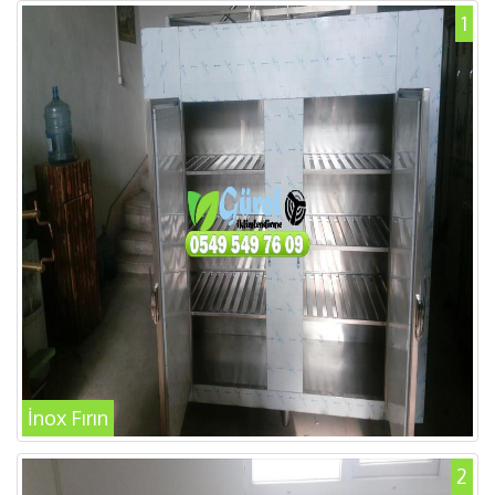
1
İnox Fırın
2