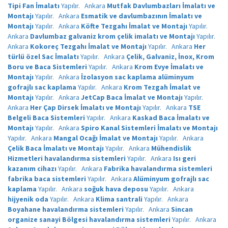
Tipi Fan İmalatı
Yapılır.
Ankara
Mutfak Davlumbazları İmalatı ve
Montajı
Yapılır.
Ankara
Esmatik ve davlumbazının İmalatı ve
Montajı
Yapılır.
Ankara
Köfte Tezgahı İmalat ve Montajı
Yapılır.
Ankara
Davlumbaz galvaniz krom çelik imalatı ve Montajı
Yapılır.
Ankara
Kokoreç Tezgahı İmalat ve Montajı
Yapılır.
Ankara
Her
türlü özel Sac İmalatı
Yapılır.
Ankara
Çelik, Galvaniz, İnox, Krom
Boru ve Baca Sistemleri
Yapılır.
Ankara
Krom Evye İmalatı ve
Montajı
Yapılır.
Ankara
İzolasyon sac kaplama alüminyum
gofrajlı sac kaplama
Yapılır.
Ankara
Krom Tezgah İmalat ve
Montajı
Yapılır.
Ankara
JetCap Baca İmalat ve Montajı
Yapılır.
Ankara
Her Çap Dirsek İmalatı ve Montajı
Yapılır.
Ankara
TSE
Belgeli Baca Sistemleri
Yapılır.
Ankara
Kaskad Baca İmalatı ve
Montajı
Yapılır.
Ankara
Spiro Kanal Sistemleri İmalatı ve Montajı
Yapılır.
Ankara
Mangal Ocağı İmalat ve Montajı
Yapılır.
Ankara
Çelik Baca İmalatı ve Montajı
Yapılır.
Ankara
Mühendislik
Hizmetleri havalandırma sistemleri
Yapılır.
Ankara
Isı geri
kazanım cihazı
Yapılır.
Ankara
Fabrika havalandırma sistemleri
fabrika baca sistemleri
Yapılır.
Ankara
Alüminyum gofrajlı sac
kaplama
Yapılır.
Ankara
soğuk hava deposu
Yapılır.
Ankara
hijyenik oda
Yapılır.
Ankara
Klima santrali
Yapılır.
Ankara
Boyahane havalandırma sistemleri
Yapılır.
Ankara
Sincan
organize sanayi Bölgesi havalandırma sistemleri
Yapılır.
Ankara