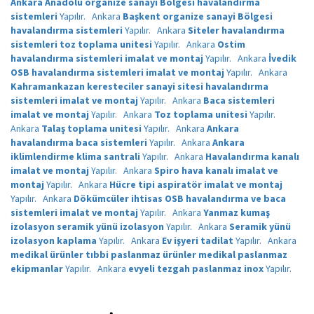
Ankara Anadolu organize sanayi Bölgesi havalandırma
sistemleri
Yapılır.
Ankara
Başkent organize sanayi Bölgesi
havalandırma sistemleri
Yapılır.
Ankara
Siteler havalandırma
sistemleri toz toplama unitesi
Yapılır.
Ankara
Ostim
havalandırma sistemleri imalat ve montaj
Yapılır.
Ankara
İvedik
OSB havalandırma sistemleri imalat ve montaj
Yapılır.
Ankara
Kahramankazan keresteciler sanayi sitesi havalandırma
sistemleri imalat ve montaj
Yapılır.
Ankara
Baca sistemleri
imalat ve montaj
Yapılır.
Ankara
Toz toplama unitesi
Yapılır.
Ankara
Talaş toplama unitesi
Yapılır.
Ankara
Ankara
havalandırma baca sistemleri
Yapılır.
Ankara
Ankara
iklimlendirme klima santrali
Yapılır.
Ankara
Havalandırma kanalı
imalat ve montaj
Yapılır.
Ankara
Spiro hava kanalı imalat ve
montaj
Yapılır.
Ankara
Hücre tipi aspiratör imalat ve montaj
Yapılır.
Ankara
Dökümcüler ihtisas OSB havalandırma ve baca
sistemleri imalat ve montaj
Yapılır.
Ankara
Yanmaz kumaş
izolasyon seramik yünü izolasyon
Yapılır.
Ankara
Seramik yünü
izolasyon kaplama
Yapılır.
Ankara
Ev işyeri tadilat
Yapılır.
Ankara
medikal ürünler tıbbi paslanmaz ürünler medikal paslanmaz
ekipmanlar
Yapılır.
Ankara
evyeli tezgah paslanmaz inox
Yapılır.