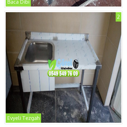
Baca Dibi
2
Evyeli Tezgah