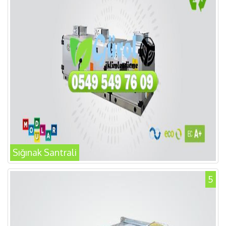
Sığınak Santrali
5