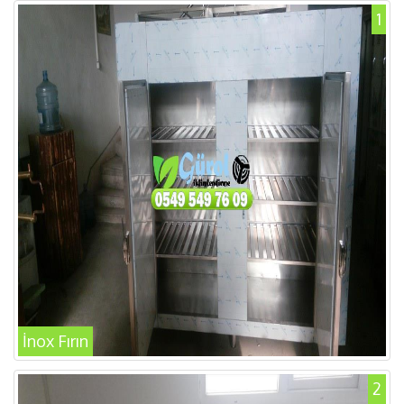
1
İnox Fırın
2