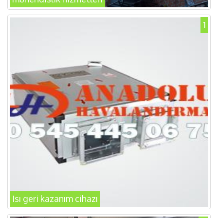
1
Isı geri kazanım cihazı