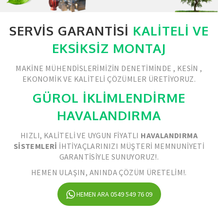
SERVIS GARANTISI
KALITELI VE
EKSIKSIZ MONTAJ
MAKINE MÜHENDISLERIMIZIN DENETIMINDE , KESIN ,
EKONOMIK VE KALITELI ÇÖZÜMLER ÜRETIYORUZ.
GÜROL İKLİMLENDİRME
HAVALANDIRMA
HIZLI, KALITELI VE UYGUN FIYATLI
HAVALANDIRMA
SISTEMLERI
IHTIYAÇLARINIZI MÜŞTERI MEMNUNIYETI
GARANTISIYLE SUNUYORUZ!.
HEMEN ULAŞIN, ANINDA ÇÖZÜM ÜRETELIM!.
HEMEN ARA 0549 549 76 09