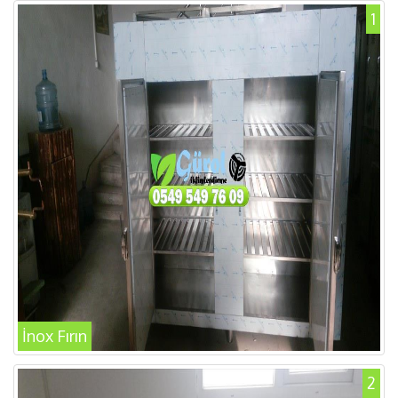
1
İnox Fırın
2