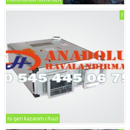
1
Isı geri kazanım cihazı