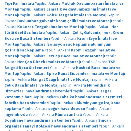
Tipi Fan İmalatı
Yapılır.
Ankara
Mutfak Davlumbazları İmalatı ve
Montajı
Yapılır.
Ankara
Esmatik ve davlumbazının İmalatı ve
Montajı
Yapılır.
Ankara
Köfte Tezgahı İmalat ve Montajı
Yapılır.
Ankara
Davlumbaz galvaniz krom çelik imalatı ve Montajı
Yapılır.
Ankara
Kokoreç Tezgahı İmalat ve Montajı
Yapılır.
Ankara
Her
türlü özel Sac İmalatı
Yapılır.
Ankara
Çelik, Galvaniz, İnox, Krom
Boru ve Baca Sistemleri
Yapılır.
Ankara
Krom Evye İmalatı ve
Montajı
Yapılır.
Ankara
İzolasyon sac kaplama alüminyum
gofrajlı sac kaplama
Yapılır.
Ankara
Krom Tezgah İmalat ve
Montajı
Yapılır.
Ankara
JetCap Baca İmalat ve Montajı
Yapılır.
Ankara
Her Çap Dirsek İmalatı ve Montajı
Yapılır.
Ankara
TSE
Belgeli Baca Sistemleri
Yapılır.
Ankara
Kaskad Baca İmalatı ve
Montajı
Yapılır.
Ankara
Spiro Kanal Sistemleri İmalatı ve Montajı
Yapılır.
Ankara
Mangal Ocağı İmalat ve Montajı
Yapılır.
Ankara
Çelik Baca İmalatı ve Montajı
Yapılır.
Ankara
Mühendislik
Hizmetleri havalandırma sistemleri
Yapılır.
Ankara
Isı geri
kazanım cihazı
Yapılır.
Ankara
Fabrika havalandırma sistemleri
fabrika baca sistemleri
Yapılır.
Ankara
Alüminyum gofrajlı sac
kaplama
Yapılır.
Ankara
soğuk hava deposu
Yapılır.
Ankara
hijyenik oda
Yapılır.
Ankara
Klima santrali
Yapılır.
Ankara
Boyahane havalandırma sistemleri
Yapılır.
Ankara
Sincan
organize sanayi Bölgesi havalandırma sistemleri
Yapılır.
Ankara