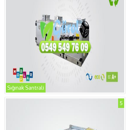
Sığınak Santrali
5