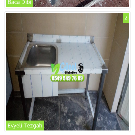
Baca Dibi
2
Evyeli Tezgah