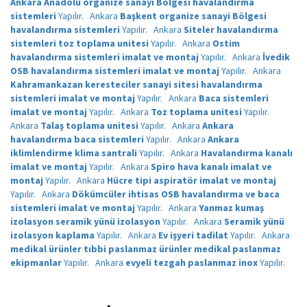
Ankara Anadolu organize sanayi Bölgesi havalandırma
sistemleri
Yapılır.
Ankara
Başkent organize sanayi Bölgesi
havalandırma sistemleri
Yapılır.
Ankara
Siteler havalandırma
sistemleri toz toplama unitesi
Yapılır.
Ankara
Ostim
havalandırma sistemleri imalat ve montaj
Yapılır.
Ankara
İvedik
OSB havalandırma sistemleri imalat ve montaj
Yapılır.
Ankara
Kahramankazan keresteciler sanayi sitesi havalandırma
sistemleri imalat ve montaj
Yapılır.
Ankara
Baca sistemleri
imalat ve montaj
Yapılır.
Ankara
Toz toplama unitesi
Yapılır.
Ankara
Talaş toplama unitesi
Yapılır.
Ankara
Ankara
havalandırma baca sistemleri
Yapılır.
Ankara
Ankara
iklimlendirme klima santrali
Yapılır.
Ankara
Havalandırma kanalı
imalat ve montaj
Yapılır.
Ankara
Spiro hava kanalı imalat ve
montaj
Yapılır.
Ankara
Hücre tipi aspiratör imalat ve montaj
Yapılır.
Ankara
Dökümcüler ihtisas OSB havalandırma ve baca
sistemleri imalat ve montaj
Yapılır.
Ankara
Yanmaz kumaş
izolasyon seramik yünü izolasyon
Yapılır.
Ankara
Seramik yünü
izolasyon kaplama
Yapılır.
Ankara
Ev işyeri tadilat
Yapılır.
Ankara
medikal ürünler tıbbi paslanmaz ürünler medikal paslanmaz
ekipmanlar
Yapılır.
Ankara
evyeli tezgah paslanmaz inox
Yapılır.