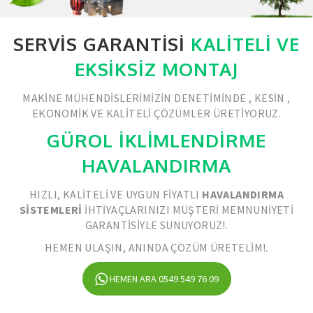
SERVIS GARANTISI
KALITELI VE
EKSIKSIZ MONTAJ
MAKINE MÜHENDISLERIMIZIN DENETIMINDE , KESIN ,
EKONOMIK VE KALITELI ÇÖZÜMLER ÜRETIYORUZ.
GÜROL İKLİMLENDİRME
HAVALANDIRMA
HIZLI, KALITELI VE UYGUN FIYATLI
HAVALANDIRMA
SISTEMLERI
IHTIYAÇLARINIZI MÜŞTERI MEMNUNIYETI
GARANTISIYLE SUNUYORUZ!.
HEMEN ULAŞIN, ANINDA ÇÖZÜM ÜRETELIM!.
HEMEN ARA 0549 549 76 09