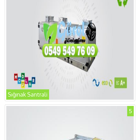
Sığınak Santrali
5