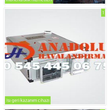
1
Isı geri kazanım cihazı