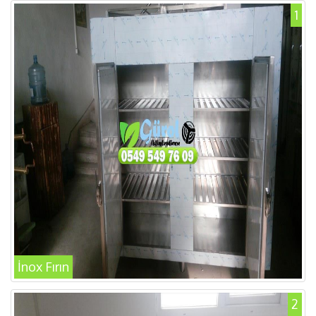
1
İnox Fırın
2