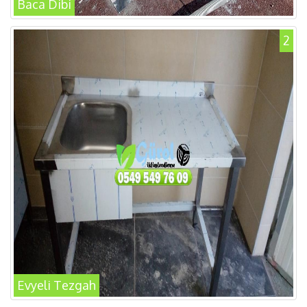
Baca Dibi
2
Evyeli Tezgah