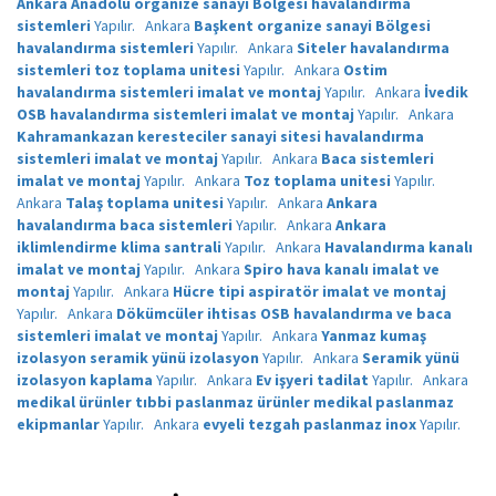
Ankara Anadolu organize sanayi Bölgesi havalandırma
sistemleri
Yapılır.
Ankara
Başkent organize sanayi Bölgesi
havalandırma sistemleri
Yapılır.
Ankara
Siteler havalandırma
sistemleri toz toplama unitesi
Yapılır.
Ankara
Ostim
havalandırma sistemleri imalat ve montaj
Yapılır.
Ankara
İvedik
OSB havalandırma sistemleri imalat ve montaj
Yapılır.
Ankara
Kahramankazan keresteciler sanayi sitesi havalandırma
sistemleri imalat ve montaj
Yapılır.
Ankara
Baca sistemleri
imalat ve montaj
Yapılır.
Ankara
Toz toplama unitesi
Yapılır.
Ankara
Talaş toplama unitesi
Yapılır.
Ankara
Ankara
havalandırma baca sistemleri
Yapılır.
Ankara
Ankara
iklimlendirme klima santrali
Yapılır.
Ankara
Havalandırma kanalı
imalat ve montaj
Yapılır.
Ankara
Spiro hava kanalı imalat ve
montaj
Yapılır.
Ankara
Hücre tipi aspiratör imalat ve montaj
Yapılır.
Ankara
Dökümcüler ihtisas OSB havalandırma ve baca
sistemleri imalat ve montaj
Yapılır.
Ankara
Yanmaz kumaş
izolasyon seramik yünü izolasyon
Yapılır.
Ankara
Seramik yünü
izolasyon kaplama
Yapılır.
Ankara
Ev işyeri tadilat
Yapılır.
Ankara
medikal ürünler tıbbi paslanmaz ürünler medikal paslanmaz
ekipmanlar
Yapılır.
Ankara
evyeli tezgah paslanmaz inox
Yapılır.