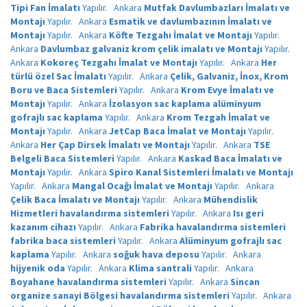
Tipi Fan İmalatı
Yapılır.
Ankara
Mutfak Davlumbazları İmalatı ve
Montajı
Yapılır.
Ankara
Esmatik ve davlumbazının İmalatı ve
Montajı
Yapılır.
Ankara
Köfte Tezgahı İmalat ve Montajı
Yapılır.
Ankara
Davlumbaz galvaniz krom çelik imalatı ve Montajı
Yapılır.
Ankara
Kokoreç Tezgahı İmalat ve Montajı
Yapılır.
Ankara
Her
türlü özel Sac İmalatı
Yapılır.
Ankara
Çelik, Galvaniz, İnox, Krom
Boru ve Baca Sistemleri
Yapılır.
Ankara
Krom Evye İmalatı ve
Montajı
Yapılır.
Ankara
İzolasyon sac kaplama alüminyum
gofrajlı sac kaplama
Yapılır.
Ankara
Krom Tezgah İmalat ve
Montajı
Yapılır.
Ankara
JetCap Baca İmalat ve Montajı
Yapılır.
Ankara
Her Çap Dirsek İmalatı ve Montajı
Yapılır.
Ankara
TSE
Belgeli Baca Sistemleri
Yapılır.
Ankara
Kaskad Baca İmalatı ve
Montajı
Yapılır.
Ankara
Spiro Kanal Sistemleri İmalatı ve Montajı
Yapılır.
Ankara
Mangal Ocağı İmalat ve Montajı
Yapılır.
Ankara
Çelik Baca İmalatı ve Montajı
Yapılır.
Ankara
Mühendislik
Hizmetleri havalandırma sistemleri
Yapılır.
Ankara
Isı geri
kazanım cihazı
Yapılır.
Ankara
Fabrika havalandırma sistemleri
fabrika baca sistemleri
Yapılır.
Ankara
Alüminyum gofrajlı sac
kaplama
Yapılır.
Ankara
soğuk hava deposu
Yapılır.
Ankara
hijyenik oda
Yapılır.
Ankara
Klima santrali
Yapılır.
Ankara
Boyahane havalandırma sistemleri
Yapılır.
Ankara
Sincan
organize sanayi Bölgesi havalandırma sistemleri
Yapılır.
Ankara