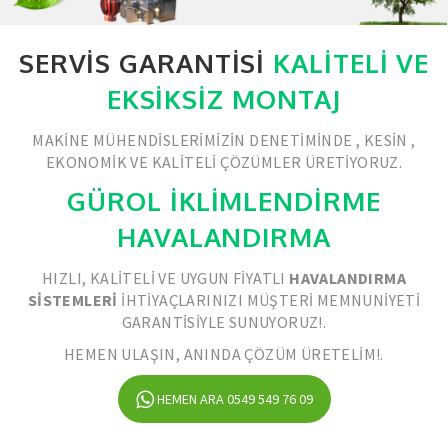
SERVIS GARANTISI
KALITELI VE
EKSIKSIZ MONTAJ
MAKINE MÜHENDISLERIMIZIN DENETIMINDE , KESIN ,
EKONOMIK VE KALITELI ÇÖZÜMLER ÜRETIYORUZ.
GÜROL İKLİMLENDİRME
HAVALANDIRMA
HIZLI, KALITELI VE UYGUN FIYATLI
HAVALANDIRMA
SISTEMLERI
IHTIYAÇLARINIZI MÜŞTERI MEMNUNIYETI
GARANTISIYLE SUNUYORUZ!.
HEMEN ULAŞIN, ANINDA ÇÖZÜM ÜRETELIM!.
HEMEN ARA 0549 549 76 09