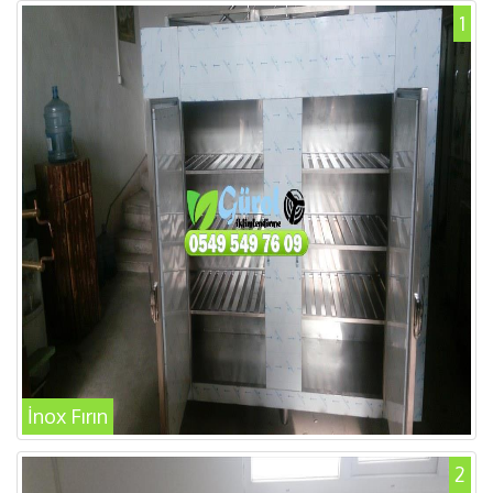
1
İnox Fırın
2