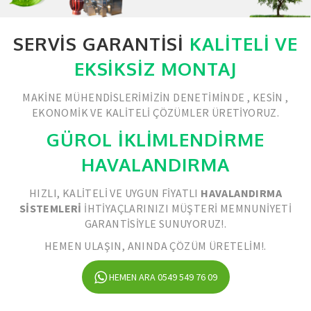
SERVIS GARANTISI
KALITELI VE
EKSIKSIZ MONTAJ
MAKINE MÜHENDISLERIMIZIN DENETIMINDE , KESIN ,
EKONOMIK VE KALITELI ÇÖZÜMLER ÜRETIYORUZ.
GÜROL İKLİMLENDİRME
HAVALANDIRMA
HIZLI, KALITELI VE UYGUN FIYATLI
HAVALANDIRMA
SISTEMLERI
IHTIYAÇLARINIZI MÜŞTERI MEMNUNIYETI
GARANTISIYLE SUNUYORUZ!.
HEMEN ULAŞIN, ANINDA ÇÖZÜM ÜRETELIM!.
HEMEN ARA 0549 549 76 09