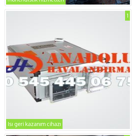
1
Isı geri kazanım cihazı