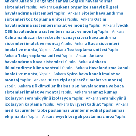
Ankara Anadolu organize sanayi Bölgesi havalandırma
sistemleri
Yapılır.
Ankara
Başkent organize sanayi Bölgesi
havalandırma sistemleri
Yapılır.
Ankara
Siteler havalandırma
sistemleri toz toplama unitesi
Yapılır.
Ankara
Ostim
havalandırma sistemleri imalat ve montaj
Yapılır.
Ankara
İvedik
OSB havalandırma sistemleri imalat ve montaj
Yapılır.
Ankara
Kahramankazan keresteciler sanayi sitesi havalandırma
sistemleri imalat ve montaj
Yapılır.
Ankara
Baca sistemleri
imalat ve montaj
Yapılır.
Ankara
Toz toplama unitesi
Yapılır.
Ankara
Talaş toplama unitesi
Yapılır.
Ankara
Ankara
havalandırma baca sistemleri
Yapılır.
Ankara
Ankara
iklimlendirme klima santrali
Yapılır.
Ankara
Havalandırma kanalı
imalat ve montaj
Yapılır.
Ankara
Spiro hava kanalı imalat ve
montaj
Yapılır.
Ankara
Hücre tipi aspiratör imalat ve montaj
Yapılır.
Ankara
Dökümcüler ihtisas OSB havalandırma ve baca
sistemleri imalat ve montaj
Yapılır.
Ankara
Yanmaz kumaş
izolasyon seramik yünü izolasyon
Yapılır.
Ankara
Seramik yünü
izolasyon kaplama
Yapılır.
Ankara
Ev işyeri tadilat
Yapılır.
Ankara
medikal ürünler tıbbi paslanmaz ürünler medikal paslanmaz
ekipmanlar
Yapılır.
Ankara
evyeli tezgah paslanmaz inox
Yapılır.