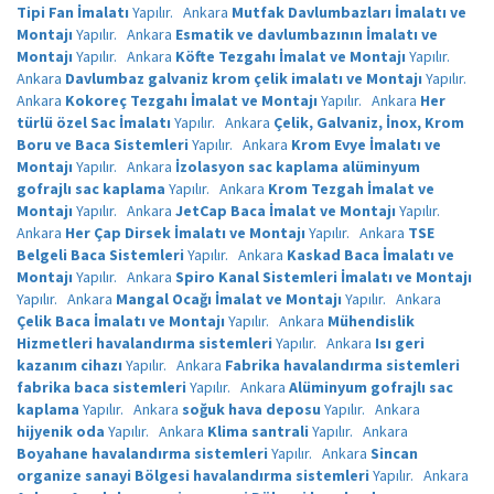
Tipi Fan İmalatı
Yapılır.
Ankara
Mutfak Davlumbazları İmalatı ve
Montajı
Yapılır.
Ankara
Esmatik ve davlumbazının İmalatı ve
Montajı
Yapılır.
Ankara
Köfte Tezgahı İmalat ve Montajı
Yapılır.
Ankara
Davlumbaz galvaniz krom çelik imalatı ve Montajı
Yapılır.
Ankara
Kokoreç Tezgahı İmalat ve Montajı
Yapılır.
Ankara
Her
türlü özel Sac İmalatı
Yapılır.
Ankara
Çelik, Galvaniz, İnox, Krom
Boru ve Baca Sistemleri
Yapılır.
Ankara
Krom Evye İmalatı ve
Montajı
Yapılır.
Ankara
İzolasyon sac kaplama alüminyum
gofrajlı sac kaplama
Yapılır.
Ankara
Krom Tezgah İmalat ve
Montajı
Yapılır.
Ankara
JetCap Baca İmalat ve Montajı
Yapılır.
Ankara
Her Çap Dirsek İmalatı ve Montajı
Yapılır.
Ankara
TSE
Belgeli Baca Sistemleri
Yapılır.
Ankara
Kaskad Baca İmalatı ve
Montajı
Yapılır.
Ankara
Spiro Kanal Sistemleri İmalatı ve Montajı
Yapılır.
Ankara
Mangal Ocağı İmalat ve Montajı
Yapılır.
Ankara
Çelik Baca İmalatı ve Montajı
Yapılır.
Ankara
Mühendislik
Hizmetleri havalandırma sistemleri
Yapılır.
Ankara
Isı geri
kazanım cihazı
Yapılır.
Ankara
Fabrika havalandırma sistemleri
fabrika baca sistemleri
Yapılır.
Ankara
Alüminyum gofrajlı sac
kaplama
Yapılır.
Ankara
soğuk hava deposu
Yapılır.
Ankara
hijyenik oda
Yapılır.
Ankara
Klima santrali
Yapılır.
Ankara
Boyahane havalandırma sistemleri
Yapılır.
Ankara
Sincan
organize sanayi Bölgesi havalandırma sistemleri
Yapılır.
Ankara