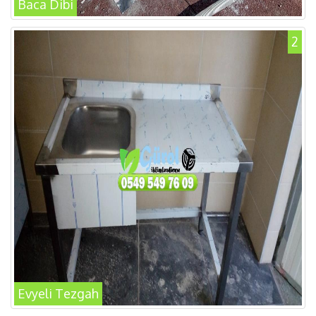
Baca Dibi
2
Evyeli Tezgah