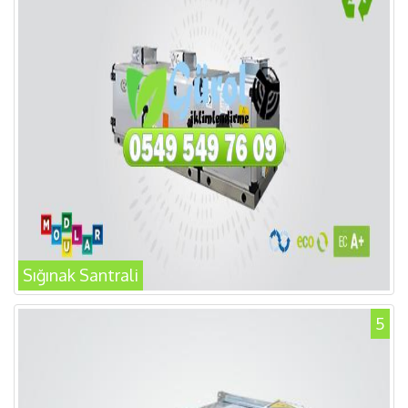
Sığınak Santrali
5