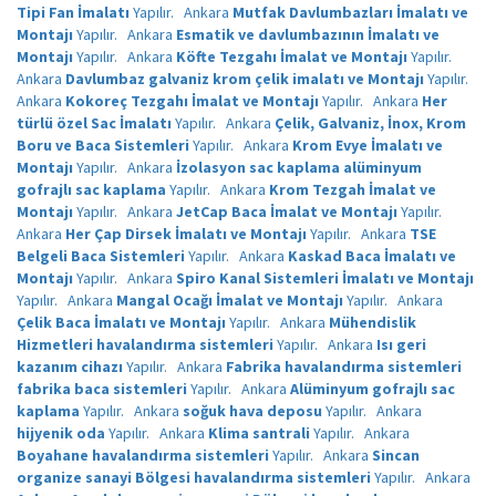
Tipi Fan İmalatı
Yapılır.
Ankara
Mutfak Davlumbazları İmalatı ve
Montajı
Yapılır.
Ankara
Esmatik ve davlumbazının İmalatı ve
Montajı
Yapılır.
Ankara
Köfte Tezgahı İmalat ve Montajı
Yapılır.
Ankara
Davlumbaz galvaniz krom çelik imalatı ve Montajı
Yapılır.
Ankara
Kokoreç Tezgahı İmalat ve Montajı
Yapılır.
Ankara
Her
türlü özel Sac İmalatı
Yapılır.
Ankara
Çelik, Galvaniz, İnox, Krom
Boru ve Baca Sistemleri
Yapılır.
Ankara
Krom Evye İmalatı ve
Montajı
Yapılır.
Ankara
İzolasyon sac kaplama alüminyum
gofrajlı sac kaplama
Yapılır.
Ankara
Krom Tezgah İmalat ve
Montajı
Yapılır.
Ankara
JetCap Baca İmalat ve Montajı
Yapılır.
Ankara
Her Çap Dirsek İmalatı ve Montajı
Yapılır.
Ankara
TSE
Belgeli Baca Sistemleri
Yapılır.
Ankara
Kaskad Baca İmalatı ve
Montajı
Yapılır.
Ankara
Spiro Kanal Sistemleri İmalatı ve Montajı
Yapılır.
Ankara
Mangal Ocağı İmalat ve Montajı
Yapılır.
Ankara
Çelik Baca İmalatı ve Montajı
Yapılır.
Ankara
Mühendislik
Hizmetleri havalandırma sistemleri
Yapılır.
Ankara
Isı geri
kazanım cihazı
Yapılır.
Ankara
Fabrika havalandırma sistemleri
fabrika baca sistemleri
Yapılır.
Ankara
Alüminyum gofrajlı sac
kaplama
Yapılır.
Ankara
soğuk hava deposu
Yapılır.
Ankara
hijyenik oda
Yapılır.
Ankara
Klima santrali
Yapılır.
Ankara
Boyahane havalandırma sistemleri
Yapılır.
Ankara
Sincan
organize sanayi Bölgesi havalandırma sistemleri
Yapılır.
Ankara