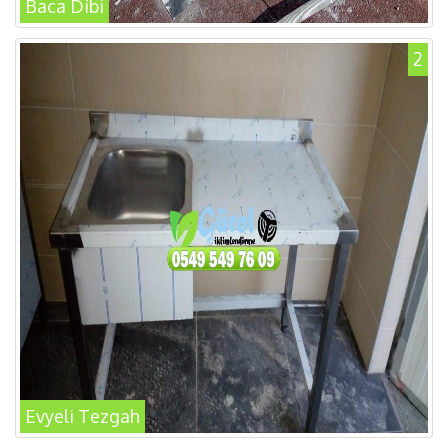
Baca Dibi
2
Evyeli Tezgah