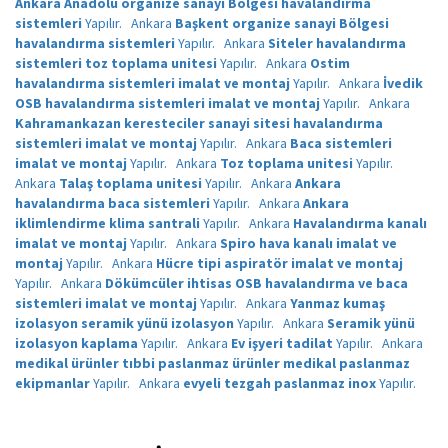
Ankara Anadolu organize sanayi Bölgesi havalandırma
sistemleri
Yapılır.
Ankara
Başkent organize sanayi Bölgesi
havalandırma sistemleri
Yapılır.
Ankara
Siteler havalandırma
sistemleri toz toplama unitesi
Yapılır.
Ankara
Ostim
havalandırma sistemleri imalat ve montaj
Yapılır.
Ankara
İvedik
OSB havalandırma sistemleri imalat ve montaj
Yapılır.
Ankara
Kahramankazan keresteciler sanayi sitesi havalandırma
sistemleri imalat ve montaj
Yapılır.
Ankara
Baca sistemleri
imalat ve montaj
Yapılır.
Ankara
Toz toplama unitesi
Yapılır.
Ankara
Talaş toplama unitesi
Yapılır.
Ankara
Ankara
havalandırma baca sistemleri
Yapılır.
Ankara
Ankara
iklimlendirme klima santrali
Yapılır.
Ankara
Havalandırma kanalı
imalat ve montaj
Yapılır.
Ankara
Spiro hava kanalı imalat ve
montaj
Yapılır.
Ankara
Hücre tipi aspiratör imalat ve montaj
Yapılır.
Ankara
Dökümcüler ihtisas OSB havalandırma ve baca
sistemleri imalat ve montaj
Yapılır.
Ankara
Yanmaz kumaş
izolasyon seramik yünü izolasyon
Yapılır.
Ankara
Seramik yünü
izolasyon kaplama
Yapılır.
Ankara
Ev işyeri tadilat
Yapılır.
Ankara
medikal ürünler tıbbi paslanmaz ürünler medikal paslanmaz
ekipmanlar
Yapılır.
Ankara
evyeli tezgah paslanmaz inox
Yapılır.