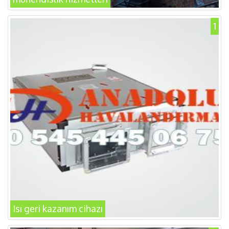
1
Isı geri kazanım cihazı