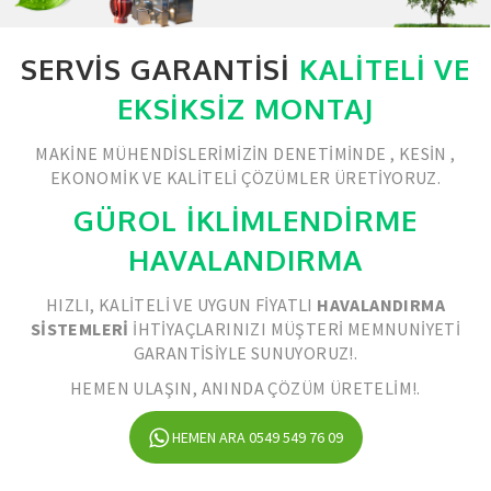
SERVIS GARANTISI
KALITELI VE
EKSIKSIZ MONTAJ
MAKINE MÜHENDISLERIMIZIN DENETIMINDE , KESIN ,
EKONOMIK VE KALITELI ÇÖZÜMLER ÜRETIYORUZ.
GÜROL İKLİMLENDİRME
HAVALANDIRMA
HIZLI, KALITELI VE UYGUN FIYATLI
HAVALANDIRMA
SISTEMLERI
IHTIYAÇLARINIZI MÜŞTERI MEMNUNIYETI
GARANTISIYLE SUNUYORUZ!.
HEMEN ULAŞIN, ANINDA ÇÖZÜM ÜRETELIM!.
HEMEN ARA 0549 549 76 09