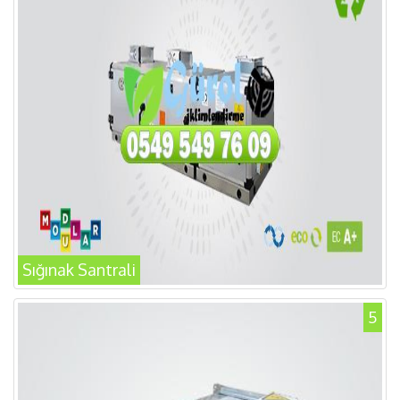
Sığınak Santrali
5