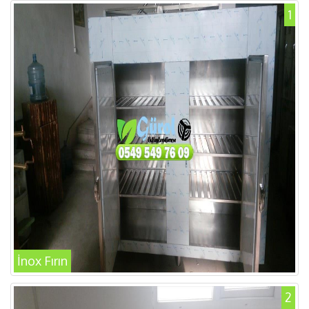
1
İnox Fırın
2