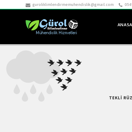
guroliklimlendirmemuhendislik@gmail.com
054
ANASA
TEKLI RÜ