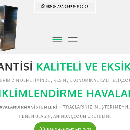
HEMEN ARA 0549 549 76 09
ANTISI
KALITELI VE EKS
RIMIZIN DENETIMINDE , KESIN , EKONOMIK VE KALITELI ÇÖ
İKLİMLENDİRME HAVAL
AVALANDIRMA SISTEMLERI
IHTIYAÇLARINIZI MÜŞTERI MEMNU
HEMEN ULAŞIN, ANINDA ÇÖZÜM ÜRETELIM!.
HEMEN ARA 0549 549 76 09