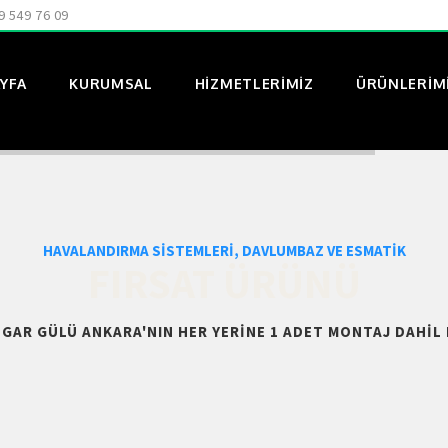
9 549 76 09
YFA
KURUMSAL
HIZMETLERIMIZ
ÜRÜNLERIM
HAVALANDIRMA SISTEMLERI, DAVLUMBAZ VE ESMATIK
FIRSAT ÜRÜNÜ
ZGAR GÜLÜ ANKARA'NIN HER YERINE 1 ADET MONTAJ DAHIL 