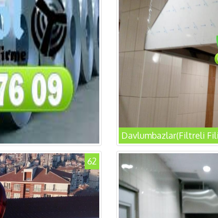
Davlumbazlar(Filtreli Fi
62