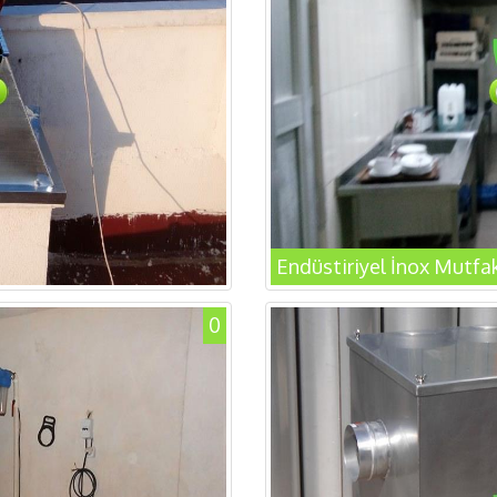
Endüstiriyel İnox Mutfa
0