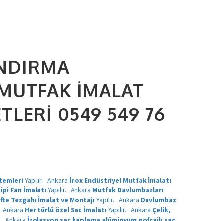
ANDIRMA
 MUTFAK İMALAT
LERI 0549 549 76
temleri
Yapılır.
Ankara
İnox Endüstriyel Mutfak İmalatı
ipi Fan İmalatı
Yapılır.
Ankara
Mutfak Davlumbazları
fte Tezgahı İmalat ve Montajı
Yapılır.
Ankara
Davlumbaz
.
Ankara
Her türlü özel Sac İmalatı
Yapılır.
Ankara
Çelik,
r.
Ankara
İzolasyon sac kaplama alüminyum gofrajlı sac