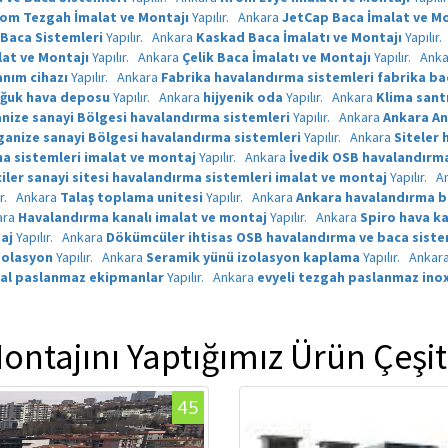
om Tezgah İmalat ve Montajı
Yapılır.
Ankara
JetCap Baca İmalat ve Mo
 Baca Sistemleri
Yapılır.
Ankara
Kaskad Baca İmalatı ve Montajı
Yapılır.
lat ve Montajı
Yapılır.
Ankara
Çelik Baca İmalatı ve Montajı
Yapılır.
Ank
anım cihazı
Yapılır.
Ankara
Fabrika havalandırma sistemleri fabrika ba
ğuk hava deposu
Yapılır.
Ankara
hijyenik oda
Yapılır.
Ankara
Klima sant
nize sanayi Bölgesi havalandırma sistemleri
Yapılır.
Ankara
Ankara An
anize sanayi Bölgesi havalandırma sistemleri
Yapılır.
Ankara
Siteler 
a sistemleri imalat ve montaj
Yapılır.
Ankara
İvedik OSB havalandırma
er sanayi sitesi havalandırma sistemleri imalat ve montaj
Yapılır.
A
ır.
Ankara
Talaş toplama unitesi
Yapılır.
Ankara
Ankara havalandırma b
ara
Havalandırma kanalı imalat ve montaj
Yapılır.
Ankara
Spiro hava ka
aj
Yapılır.
Ankara
Dökümcüler ihtisas OSB havalandırma ve baca siste
zolasyon
Yapılır.
Ankara
Seramik yünü izolasyon kaplama
Yapılır.
Ankar
al paslanmaz ekipmanlar
Yapılır.
Ankara
evyeli tezgah paslanmaz ino
ontajını Yaptığımız Ürün Çeşit
45