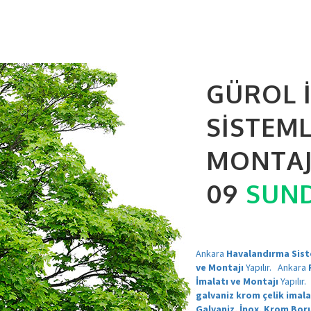
GÜROL 
SISTEM
MONTAJ 
09
SUN
Ankara
Havalandırma Siste
ve Montajı
Yapılır.
Ankara
İmalatı ve Montajı
Yapılır.
galvaniz krom çelik imala
Galvaniz, İnox, Krom Bor