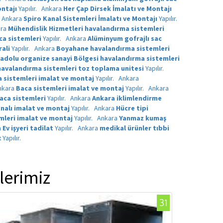
ntajı
Yapılır.
Ankara
Her Çap Dirsek İmalatı ve Montajı
Ankara
Spiro Kanal Sistemleri İmalatı ve Montajı
Yapılır.
ara
Mühendislik Hizmetleri havalandırma sistemleri
ca sistemleri
Yapılır.
Ankara
Alüminyum gofrajlı sac
rali
Yapılır.
Ankara
Boyahane havalandırma sistemleri
adolu organize sanayi Bölgesi havalandırma sistemleri
havalandırma sistemleri toz toplama unitesi
Yapılır.
 sistemleri imalat ve montaj
Yapılır.
Ankara
nkara
Baca sistemleri imalat ve montaj
Yapılır.
Ankara
aca sistemleri
Yapılır.
Ankara
Ankara iklimlendirme
nalı imalat ve montaj
Yapılır.
Ankara
Hücre tipi
mleri imalat ve montaj
Yapılır.
Ankara
Yanmaz kumaş
a
Ev işyeri tadilat
Yapılır.
Ankara
medikal ürünler tıbbi
x
Yapılır.
lerimiz
31