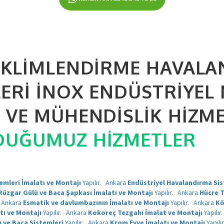
İKLIMLENDIRME HAVAL
LERI İNOX ENDÜSTRIYEL
VE MÜHENDISLIK HIZMET
DUĞUMUZ HIZMETLER
mleri İmalatı ve Montajı
Yapılır.
Ankara
Endüstriyel Havalandırma Sis
Rüzgar Gülü ve Baca Şapkası İmalatı ve Montajı
Yapılır.
Ankara
Hücre T
Ankara
Esmatik ve davlumbazının İmalatı ve Montajı
Yapılır.
Ankara
Kö
tı ve Montajı
Yapılır.
Ankara
Kokoreç Tezgahı İmalat ve Montajı
Yapılır
u ve Baca Sistemleri
Yapılır.
Ankara
Krom Evye İmalatı ve Montajı
Yapılı