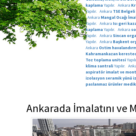
kaplama
Yapılır.
Ankara
Kr
Yapılır.
Ankara
TSE Belgeli
Ankara
Mangal Ocağı İma
Yapılır.
Ankara
Isı geri kaz
kaplama
Yapılır.
Ankara
so
Yapılır.
Ankara
Sincan orga
Yapılır.
Ankara
Başkent org
Ankara
Ostim havalandırm
Kahramankazan kerestecil
Toz toplama unitesi
Yapıl
klima santrali
Yapılır.
Ank
aspiratör imalat ve mont
izolasyon seramik yünü i
paslanmaz ürünler medik
Ankarada İmalatını ve M