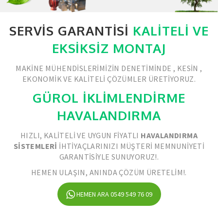
SERVIS GARANTISI
KALITELI VE
EKSIKSIZ MONTAJ
MAKINE MÜHENDISLERIMIZIN DENETIMINDE , KESIN ,
EKONOMIK VE KALITELI ÇÖZÜMLER ÜRETIYORUZ.
GÜROL İKLİMLENDİRME
HAVALANDIRMA
HIZLI, KALITELI VE UYGUN FIYATLI
HAVALANDIRMA
SISTEMLERI
IHTIYAÇLARINIZI MÜŞTERI MEMNUNIYETI
GARANTISIYLE SUNUYORUZ!.
HEMEN ULAŞIN, ANINDA ÇÖZÜM ÜRETELIM!.
HEMEN ARA 0549 549 76 09