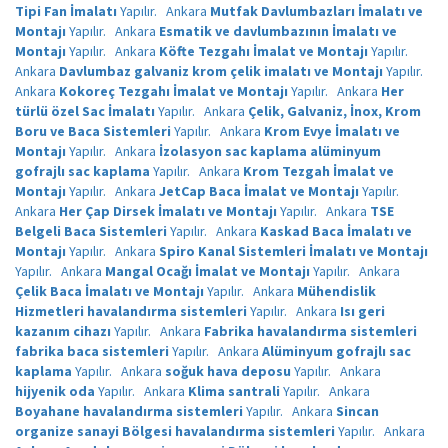
Tipi Fan İmalatı
Yapılır.
Ankara
Mutfak Davlumbazları İmalatı ve
Montajı
Yapılır.
Ankara
Esmatik ve davlumbazının İmalatı ve
Montajı
Yapılır.
Ankara
Köfte Tezgahı İmalat ve Montajı
Yapılır.
Ankara
Davlumbaz galvaniz krom çelik imalatı ve Montajı
Yapılır.
Ankara
Kokoreç Tezgahı İmalat ve Montajı
Yapılır.
Ankara
Her
türlü özel Sac İmalatı
Yapılır.
Ankara
Çelik, Galvaniz, İnox, Krom
Boru ve Baca Sistemleri
Yapılır.
Ankara
Krom Evye İmalatı ve
Montajı
Yapılır.
Ankara
İzolasyon sac kaplama alüminyum
gofrajlı sac kaplama
Yapılır.
Ankara
Krom Tezgah İmalat ve
Montajı
Yapılır.
Ankara
JetCap Baca İmalat ve Montajı
Yapılır.
Ankara
Her Çap Dirsek İmalatı ve Montajı
Yapılır.
Ankara
TSE
Belgeli Baca Sistemleri
Yapılır.
Ankara
Kaskad Baca İmalatı ve
Montajı
Yapılır.
Ankara
Spiro Kanal Sistemleri İmalatı ve Montajı
Yapılır.
Ankara
Mangal Ocağı İmalat ve Montajı
Yapılır.
Ankara
Çelik Baca İmalatı ve Montajı
Yapılır.
Ankara
Mühendislik
Hizmetleri havalandırma sistemleri
Yapılır.
Ankara
Isı geri
kazanım cihazı
Yapılır.
Ankara
Fabrika havalandırma sistemleri
fabrika baca sistemleri
Yapılır.
Ankara
Alüminyum gofrajlı sac
kaplama
Yapılır.
Ankara
soğuk hava deposu
Yapılır.
Ankara
hijyenik oda
Yapılır.
Ankara
Klima santrali
Yapılır.
Ankara
Boyahane havalandırma sistemleri
Yapılır.
Ankara
Sincan
organize sanayi Bölgesi havalandırma sistemleri
Yapılır.
Ankara