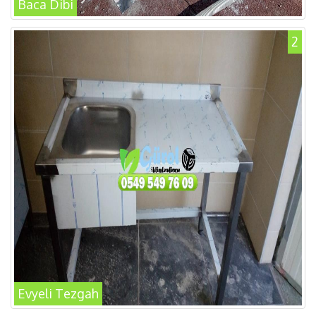
Baca Dibi
2
Evyeli Tezgah