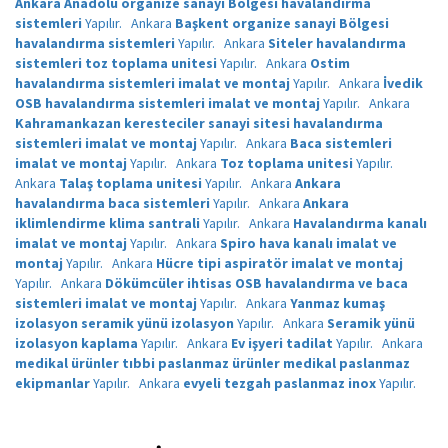
Ankara Anadolu organize sanayi Bölgesi havalandırma
sistemleri
Yapılır.
Ankara
Başkent organize sanayi Bölgesi
havalandırma sistemleri
Yapılır.
Ankara
Siteler havalandırma
sistemleri toz toplama unitesi
Yapılır.
Ankara
Ostim
havalandırma sistemleri imalat ve montaj
Yapılır.
Ankara
İvedik
OSB havalandırma sistemleri imalat ve montaj
Yapılır.
Ankara
Kahramankazan keresteciler sanayi sitesi havalandırma
sistemleri imalat ve montaj
Yapılır.
Ankara
Baca sistemleri
imalat ve montaj
Yapılır.
Ankara
Toz toplama unitesi
Yapılır.
Ankara
Talaş toplama unitesi
Yapılır.
Ankara
Ankara
havalandırma baca sistemleri
Yapılır.
Ankara
Ankara
iklimlendirme klima santrali
Yapılır.
Ankara
Havalandırma kanalı
imalat ve montaj
Yapılır.
Ankara
Spiro hava kanalı imalat ve
montaj
Yapılır.
Ankara
Hücre tipi aspiratör imalat ve montaj
Yapılır.
Ankara
Dökümcüler ihtisas OSB havalandırma ve baca
sistemleri imalat ve montaj
Yapılır.
Ankara
Yanmaz kumaş
izolasyon seramik yünü izolasyon
Yapılır.
Ankara
Seramik yünü
izolasyon kaplama
Yapılır.
Ankara
Ev işyeri tadilat
Yapılır.
Ankara
medikal ürünler tıbbi paslanmaz ürünler medikal paslanmaz
ekipmanlar
Yapılır.
Ankara
evyeli tezgah paslanmaz inox
Yapılır.