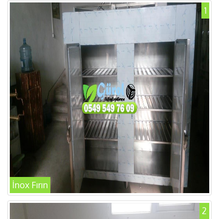
1
İnox Fırın
2