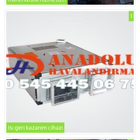
1
Isı geri kazanım cihazı