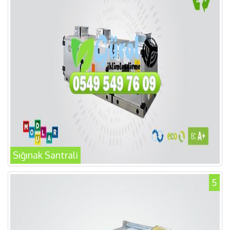
Sığınak Santrali
5